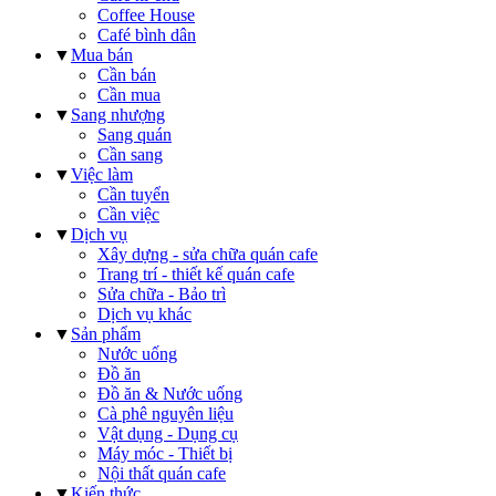
Coffee House
Café bình dân
▼
Mua bán
Cần bán
Cần mua
▼
Sang nhượng
Sang quán
Cần sang
▼
Việc làm
Cần tuyển
Cần việc
▼
Dịch vụ
Xây dựng - sửa chữa quán cafe
Trang trí - thiết kế quán cafe
Sửa chữa - Bảo trì
Dịch vụ khác
▼
Sản phẩm
Nước uống
Đồ ăn
Đồ ăn & Nước uống
Cà phê nguyên liệu
Vật dụng - Dụng cụ
Máy móc - Thiết bị
Nội thất quán cafe
▼
Kiến thức