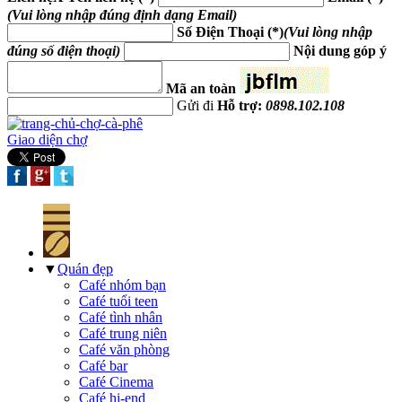
(Vui lòng nhập đúng định dạng Email)
Số Điện Thoại (*)
(Vui lòng nhập
đúng số điện thoại)
Nội dung góp ý
Mã an toàn
Gửi đi
Hỗ trợ:
0898.102.108
Giao diện chợ
▼
Quán đẹp
Café nhóm bạn
Café tuổi teen
Café tình nhân
Café trung niên
Café văn phòng
Café bar
Café Cinema
Café hi-end