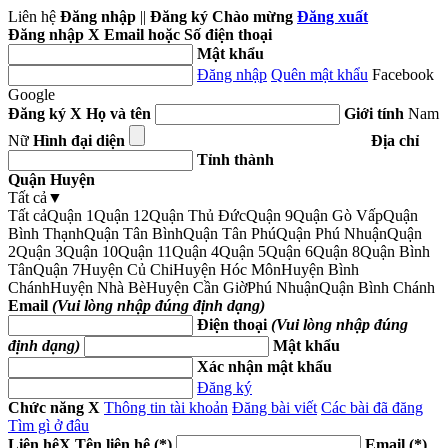
Liên hệ
Đăng nhập
||
Đăng ký
Chào mừng
Đăng xuất
Đăng nhập
X
Email hoặc Số điện thoại
Mật khẩu
Đăng nhập
Quên mật khẩu
Facebook
Google
Đăng ký
X
Họ và tên
Giới tính
Nam
Nữ
Hình đại diện
Địa chỉ
Tỉnh thành
Quận Huyện
Tất cả
▼
Tất cả
Quận 1
Quận 12
Quận Thủ Đức
Quận 9
Quận Gò Vấp
Quận
Bình Thạnh
Quận Tân Bình
Quận Tân Phú
Quận Phú Nhuận
Quận
2
Quận 3
Quận 10
Quận 11
Quận 4
Quận 5
Quận 6
Quận 8
Quận Bình
Tân
Quận 7
Huyện Củ Chi
Huyện Hóc Môn
Huyện Bình
Chánh
Huyện Nhà Bè
Huyện Cần Giờ
Phú Nhuận
Quận Bình Chánh
Email
(Vui lòng nhập đúng định dạng)
Điện thoại
(Vui lòng nhập đúng
định dạng)
Mật khẩu
Xác nhận mật khẩu
Đăng ký
Chức năng
X
Thông tin tài khoản
Đăng bài viết
Các bài đã đăng
Tìm gì ở đâu
Liên hệ
X
Tên liên hệ (*)
Email (*)