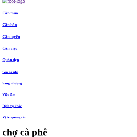
Cần mua
Cần bán
Cần tuyển
Cần việc
Quán đẹp
Giá cà phê
Sang nhượng
Việc làm
Dịch vụ khác
Vị trí quảng cáo
chợ cà phê