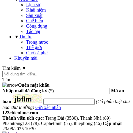
Lịch sử
Khái niệm
Sản xuất
Chế biến
Công dụng
Tác hại
▼
Tin tức
Trong nước
Thế giới
Chợ cà phê
Khuyến mãi
Tìm kiếm ▼
Tìm
Quên mật khẩu
Nhập mail đã đăng ký
(*)
Mã an
toàn
(Có phân biệt chữ
hoa chữ thường)
Gửi xác nhận
123chienluoc.com
Thành viên tích cực:
Trang Đài (3530), Thanh Nhã (89),
Phamtrang123 (78), Caphetranh (55), thiephong (46)
Cập nhật
29/08/2025 10:30