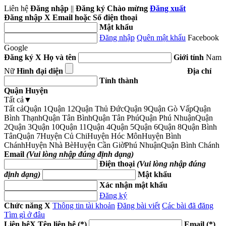
Liên hệ
Đăng nhập
||
Đăng ký
Chào mừng
Đăng xuất
Đăng nhập
X
Email hoặc Số điện thoại
Mật khẩu
Đăng nhập
Quên mật khẩu
Facebook
Google
Đăng ký
X
Họ và tên
Giới tính
Nam
Nữ
Hình đại diện
Địa chỉ
Tỉnh thành
Quận Huyện
Tất cả
▼
Tất cả
Quận 1
Quận 12
Quận Thủ Đức
Quận 9
Quận Gò Vấp
Quận
Bình Thạnh
Quận Tân Bình
Quận Tân Phú
Quận Phú Nhuận
Quận
2
Quận 3
Quận 10
Quận 11
Quận 4
Quận 5
Quận 6
Quận 8
Quận Bình
Tân
Quận 7
Huyện Củ Chi
Huyện Hóc Môn
Huyện Bình
Chánh
Huyện Nhà Bè
Huyện Cần Giờ
Phú Nhuận
Quận Bình Chánh
Email
(Vui lòng nhập đúng định dạng)
Điện thoại
(Vui lòng nhập đúng
định dạng)
Mật khẩu
Xác nhận mật khẩu
Đăng ký
Chức năng
X
Thông tin tài khoản
Đăng bài viết
Các bài đã đăng
Tìm gì ở đâu
Liên hệ
X
Tên liên hệ (*)
Email (*)