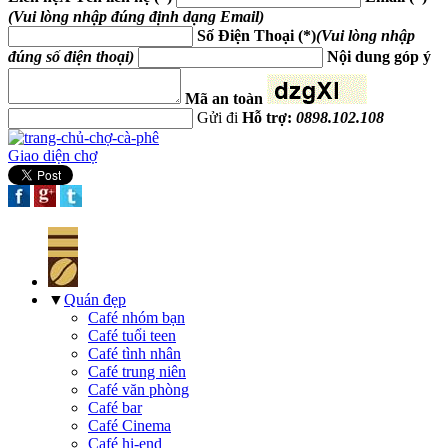
(Vui lòng nhập đúng định dạng Email)
Số Điện Thoại (*)
(Vui lòng nhập
đúng số điện thoại)
Nội dung góp ý
Mã an toàn
Gửi đi
Hỗ trợ:
0898.102.108
Giao diện chợ
▼
Quán đẹp
Café nhóm bạn
Café tuổi teen
Café tình nhân
Café trung niên
Café văn phòng
Café bar
Café Cinema
Café hi-end