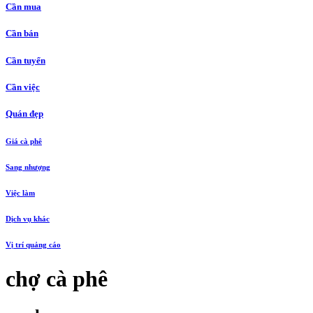
Cần mua
Cần bán
Cần tuyển
Cần việc
Quán đẹp
Giá cà phê
Sang nhượng
Việc làm
Dịch vụ khác
Vị trí quảng cáo
chợ cà phê