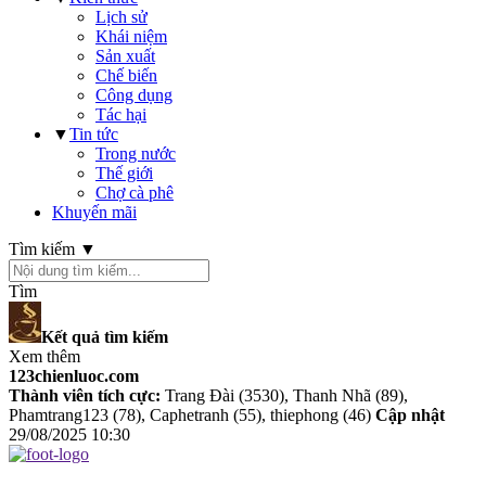
Lịch sử
Khái niệm
Sản xuất
Chế biến
Công dụng
Tác hại
▼
Tin tức
Trong nước
Thế giới
Chợ cà phê
Khuyến mãi
Tìm kiếm ▼
Tìm
Kết quả tìm kiếm
Xem thêm
123chienluoc.com
Thành viên tích cực:
Trang Đài (3530), Thanh Nhã (89),
Phamtrang123 (78), Caphetranh (55), thiephong (46)
Cập nhật
29/08/2025 10:30