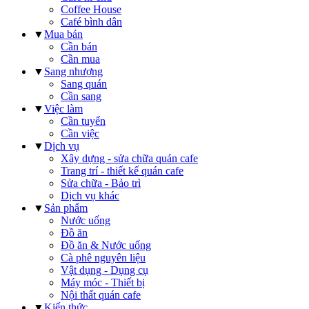
Coffee House
Café bình dân
▼
Mua bán
Cần bán
Cần mua
▼
Sang nhượng
Sang quán
Cần sang
▼
Việc làm
Cần tuyển
Cần việc
▼
Dịch vụ
Xây dựng - sửa chữa quán cafe
Trang trí - thiết kế quán cafe
Sửa chữa - Bảo trì
Dịch vụ khác
▼
Sản phẩm
Nước uống
Đồ ăn
Đồ ăn & Nước uống
Cà phê nguyên liệu
Vật dụng - Dụng cụ
Máy móc - Thiết bị
Nội thất quán cafe
▼
Kiến thức