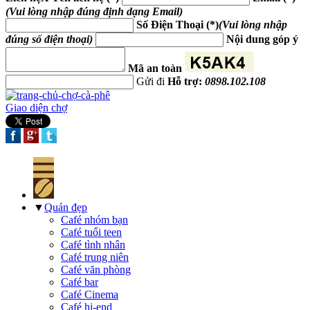
(Vui lòng nhập đúng định dạng Email)
Số Điện Thoại (*)
(Vui lòng nhập
đúng số điện thoại)
Nội dung góp ý
Mã an toàn
Gửi đi
Hỗ trợ:
0898.102.108
Giao diện chợ
▼
Quán đẹp
Café nhóm bạn
Café tuổi teen
Café tình nhân
Café trung niên
Café văn phòng
Café bar
Café Cinema
Café hi-end