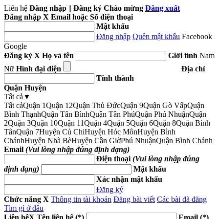
Liên hệ
Đăng nhập
||
Đăng ký
Chào mừng
Đăng xuất
Đăng nhập
X
Email hoặc Số điện thoại
Mật khẩu
Đăng nhập
Quên mật khẩu
Facebook
Google
Đăng ký
X
Họ và tên
Giới tính
Nam
Nữ
Hình đại diện
Địa chỉ
Tỉnh thành
Quận Huyện
Tất cả
▼
Tất cả
Quận 1
Quận 12
Quận Thủ Đức
Quận 9
Quận Gò Vấp
Quận
Bình Thạnh
Quận Tân Bình
Quận Tân Phú
Quận Phú Nhuận
Quận
2
Quận 3
Quận 10
Quận 11
Quận 4
Quận 5
Quận 6
Quận 8
Quận Bình
Tân
Quận 7
Huyện Củ Chi
Huyện Hóc Môn
Huyện Bình
Chánh
Huyện Nhà Bè
Huyện Cần Giờ
Phú Nhuận
Quận Bình Chánh
Email
(Vui lòng nhập đúng định dạng)
Điện thoại
(Vui lòng nhập đúng
định dạng)
Mật khẩu
Xác nhận mật khẩu
Đăng ký
Chức năng
X
Thông tin tài khoản
Đăng bài viết
Các bài đã đăng
Tìm gì ở đâu
Liên hệ
X
Tên liên hệ (*)
Email (*)