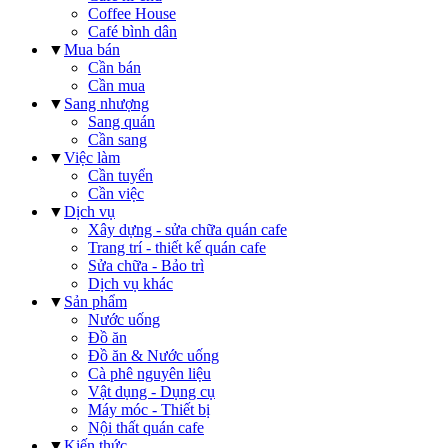
Coffee House
Café bình dân
▼
Mua bán
Cần bán
Cần mua
▼
Sang nhượng
Sang quán
Cần sang
▼
Việc làm
Cần tuyển
Cần việc
▼
Dịch vụ
Xây dựng - sửa chữa quán cafe
Trang trí - thiết kế quán cafe
Sửa chữa - Bảo trì
Dịch vụ khác
▼
Sản phẩm
Nước uống
Đồ ăn
Đồ ăn & Nước uống
Cà phê nguyên liệu
Vật dụng - Dụng cụ
Máy móc - Thiết bị
Nội thất quán cafe
▼
Kiến thức