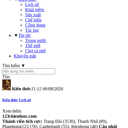
Lịch sử
Khái niệm
Sản xuất
Chế biến
Công dụng
Tác hại
▼
Tin tức
Trong nước
Thế giới
Chợ cà phê
Khuyến mãi
Tìm kiếm ▼
Tìm
Kiến thức
11:12 06/08/2026
Kiến thức
Lịch sử
Xem thêm
123chienluoc.com
Thành viên tích cực:
Trang Đài (3530), Thanh Nhã (89),
Phamtrang123 (78), Caphetranh (55), thiephong (46)
Cập nhật