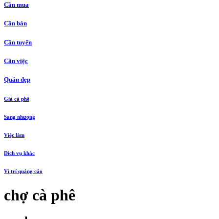
Cần mua
Cần bán
Cần tuyển
Cần việc
Quán đẹp
Giá cà phê
Sang nhượng
Việc làm
Dịch vụ khác
Vị trí quảng cáo
chợ cà phê