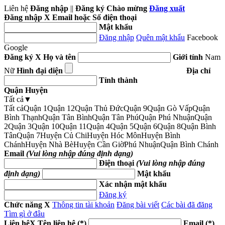
Liên hệ
Đăng nhập
||
Đăng ký
Chào mừng
Đăng xuất
Đăng nhập
X
Email hoặc Số điện thoại
Mật khẩu
Đăng nhập
Quên mật khẩu
Facebook
Google
Đăng ký
X
Họ và tên
Giới tính
Nam
Nữ
Hình đại diện
Địa chỉ
Tỉnh thành
Quận Huyện
Tất cả
▼
Tất cả
Quận 1
Quận 12
Quận Thủ Đức
Quận 9
Quận Gò Vấp
Quận
Bình Thạnh
Quận Tân Bình
Quận Tân Phú
Quận Phú Nhuận
Quận
2
Quận 3
Quận 10
Quận 11
Quận 4
Quận 5
Quận 6
Quận 8
Quận Bình
Tân
Quận 7
Huyện Củ Chi
Huyện Hóc Môn
Huyện Bình
Chánh
Huyện Nhà Bè
Huyện Cần Giờ
Phú Nhuận
Quận Bình Chánh
Email
(Vui lòng nhập đúng định dạng)
Điện thoại
(Vui lòng nhập đúng
định dạng)
Mật khẩu
Xác nhận mật khẩu
Đăng ký
Chức năng
X
Thông tin tài khoản
Đăng bài viết
Các bài đã đăng
Tìm gì ở đâu
Liên hệ
X
Tên liên hệ (*)
Email (*)