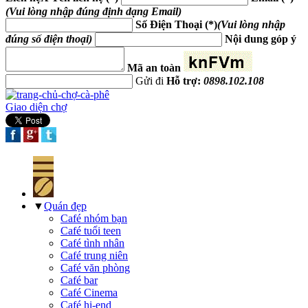
(Vui lòng nhập đúng định dạng Email)
Số Điện Thoại (*)
(Vui lòng nhập
đúng số điện thoại)
Nội dung góp ý
Mã an toàn
Gửi đi
Hỗ trợ:
0898.102.108
Giao diện chợ
▼
Quán đẹp
Café nhóm bạn
Café tuổi teen
Café tình nhân
Café trung niên
Café văn phòng
Café bar
Café Cinema
Café hi-end