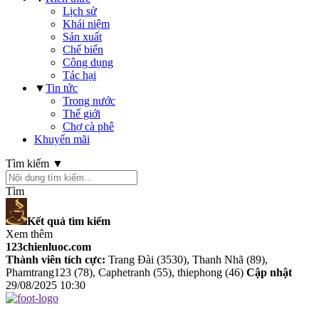
Lịch sử
Khái niệm
Sản xuất
Chế biến
Công dụng
Tác hại
▼
Tin tức
Trong nước
Thế giới
Chợ cà phê
Khuyến mãi
Tìm kiếm ▼
Tìm
Kết quả tìm kiếm
Xem thêm
123chienluoc.com
Thành viên tích cực:
Trang Đài (3530), Thanh Nhã (89),
Phamtrang123 (78), Caphetranh (55), thiephong (46)
Cập nhật
29/08/2025 10:30