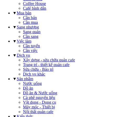
Coffee House
Café bình dân
▼
Mua bán
Cần bán
Cần mua
▼
Sang nhượng
Sang quán
Cần sang
▼
Việc làm
Cần tuyển
Cần việc
▼
Dịch vụ
Xây dựng - sửa chữa quán cafe
Trang trí - thiết kế quán cafe
Sửa chữa - Bảo trì
Dịch vụ khác
▼
Sản phẩm
Nước uống
Đồ ăn
Đồ ăn & Nước uống
Cà phê nguyên liệu
Vật dụng - Dụng cụ
Máy móc - Thiết bị
Nội thất quán cafe
▼
Kiến thức