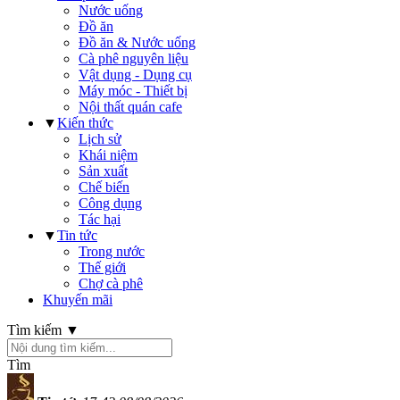
Nước uống
Đồ ăn
Đồ ăn & Nước uống
Cà phê nguyên liệu
Vật dụng - Dụng cụ
Máy móc - Thiết bị
Nội thất quán cafe
▼
Kiến thức
Lịch sử
Khái niệm
Sản xuất
Chế biến
Công dụng
Tác hại
▼
Tin tức
Trong nước
Thế giới
Chợ cà phê
Khuyến mãi
Tìm kiếm ▼
Tìm