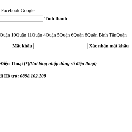
Facebook
Google
Tỉnh thành
Quận 10
Quận 11
Quận 4
Quận 5
Quận 6
Quận 8
Quận Bình Tân
Quận
Mật khẩu
Xác nhận mật khẩu
 Điện Thoại (*)
(Vui lòng nhập đúng số điện thoại)
đi
Hỗ trợ:
0898.102.108