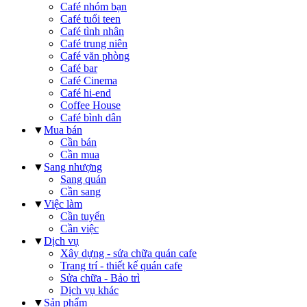
Café nhóm bạn
Café tuổi teen
Café tình nhân
Café trung niên
Café văn phòng
Café bar
Café Cinema
Café hi-end
Coffee House
Café bình dân
▼
Mua bán
Cần bán
Cần mua
▼
Sang nhượng
Sang quán
Cần sang
▼
Việc làm
Cần tuyển
Cần việc
▼
Dịch vụ
Xây dựng - sửa chữa quán cafe
Trang trí - thiết kế quán cafe
Sửa chữa - Bảo trì
Dịch vụ khác
▼
Sản phẩm