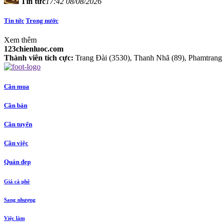
Tin tức
17:42 08/08/2026
Tin tức
Trong nước
Xem thêm
123chienluoc.com
Thành viên tích cực:
Trang Đài (3530), Thanh Nhã (89), Phamtrang1
Cần mua
Cần bán
Cần tuyển
Cần việc
Quán đẹp
Giá cà phê
Sang nhượng
Việc làm