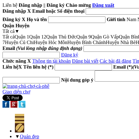
Liên hệ
Đăng nhập
||
Đăng ký
Chào mừng
Đăng xuất
Đăng nhập
X
Email hoặc Số điện thoại
Đăng ký
X
Họ và tên
Giới tính
Nam
Quận Huyện
Tất cả
▼
Tất cả
Quận 1
Quận 12
Quận Thủ Đức
Quận 9
Quận Gò Vấp
Quận Bìn
7
Huyện Củ Chi
Huyện Hóc Môn
Huyện Bình Chánh
Huyện Nhà Bè
H
Email
(Vui lòng nhập đúng định dạng)
Đăng ký
Chức năng
X
Thông tin tài khoản
Đăng bài viết
Các bài đã đăng
Tìm
Liên hệ
X
Tên liên hệ (*)
Email (*)
(V
Nội dung góp ý
Giao diện chợ
▼
Quán đẹp