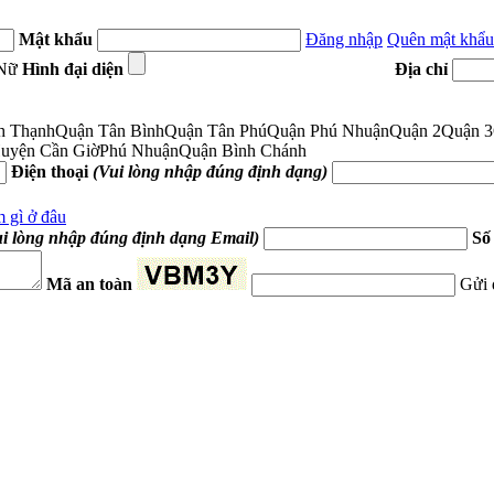
Mật khẩu
Đăng nhập
Quên mật khẩu
Nữ
Hình đại diện
Địa chỉ
h Thạnh
Quận Tân Bình
Quận Tân Phú
Quận Phú Nhuận
Quận 2
Quận 3
uyện Cần Giờ
Phú Nhuận
Quận Bình Chánh
Điện thoại
(Vui lòng nhập đúng định dạng)
 gì ở đâu
ui lòng nhập đúng định dạng Email)
Số
Mã an toàn
Gửi 