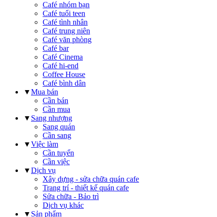
Café nhóm bạn
Café tuổi teen
Café tình nhân
Café trung niên
Café văn phòng
Café bar
Café Cinema
Café hi-end
Coffee House
Café bình dân
▼
Mua bán
Cần bán
Cần mua
▼
Sang nhượng
Sang quán
Cần sang
▼
Việc làm
Cần tuyển
Cần việc
▼
Dịch vụ
Xây dựng - sửa chữa quán cafe
Trang trí - thiết kế quán cafe
Sửa chữa - Bảo trì
Dịch vụ khác
▼
Sản phẩm