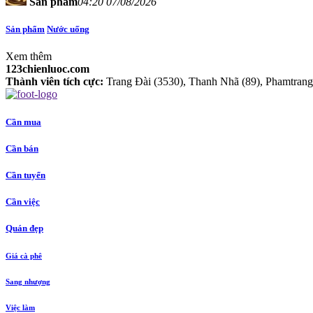
Sản phẩm
04:20 07/08/2026
Sản phẩm
Nước uống
Xem thêm
123chienluoc.com
Thành viên tích cực:
Trang Đài (3530), Thanh Nhã (89), Phamtrang1
Cần mua
Cần bán
Cần tuyển
Cần việc
Quán đẹp
Giá cà phê
Sang nhượng
Việc làm