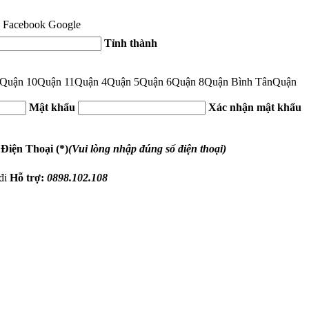
Facebook
Google
Tỉnh thành
Quận 10
Quận 11
Quận 4
Quận 5
Quận 6
Quận 8
Quận Bình Tân
Quận
Mật khẩu
Xác nhận mật khẩu
 Điện Thoại (*)
(Vui lòng nhập đúng số điện thoại)
đi
Hỗ trợ:
0898.102.108