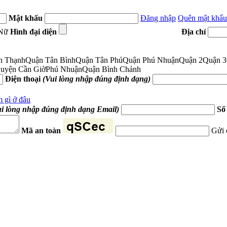
Mật khẩu
Đăng nhập
Quên mật khẩu
Nữ
Hình đại diện
Địa chỉ
h Thạnh
Quận Tân Bình
Quận Tân Phú
Quận Phú Nhuận
Quận 2
Quận 3
uyện Cần Giờ
Phú Nhuận
Quận Bình Chánh
Điện thoại
(Vui lòng nhập đúng định dạng)
 gì ở đâu
ui lòng nhập đúng định dạng Email)
Số
Mã an toàn
Gửi 