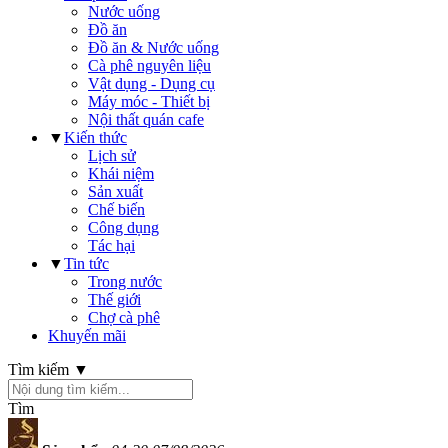
Nước uống
Đồ ăn
Đồ ăn & Nước uống
Cà phê nguyên liệu
Vật dụng - Dụng cụ
Máy móc - Thiết bị
Nội thất quán cafe
▼
Kiến thức
Lịch sử
Khái niệm
Sản xuất
Chế biến
Công dụng
Tác hại
▼
Tin tức
Trong nước
Thế giới
Chợ cà phê
Khuyến mãi
Tìm kiếm ▼
Tìm