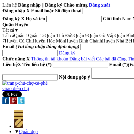
Liên hệ
Đăng nhập
||
Đăng ký
Chào mừng
Đăng xuất
Đăng nhập
X
Email hoặc Số điện thoại
Đăng ký
X
Họ và tên
Giới tính
Nam
Quận Huyện
Tất cả
▼
Tất cả
Quận 1
Quận 12
Quận Thủ Đức
Quận 9
Quận Gò Vấp
Quận Bìn
7
Huyện Củ Chi
Huyện Hóc Môn
Huyện Bình Chánh
Huyện Nhà Bè
H
Email
(Vui lòng nhập đúng định dạng)
Đăng ký
Chức năng
X
Thông tin tài khoản
Đăng bài viết
Các bài đã đăng
Tìm
Liên hệ
X
Tên liên hệ (*)
Email (*)
(V
Nội dung góp ý
Giao diện chợ
▼
Quán đẹp