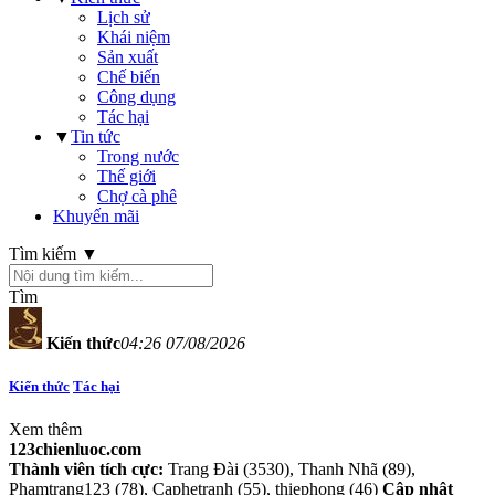
Lịch sử
Khái niệm
Sản xuất
Chế biến
Công dụng
Tác hại
▼
Tin tức
Trong nước
Thế giới
Chợ cà phê
Khuyến mãi
Tìm kiếm ▼
Tìm
Kiến thức
04:26 07/08/2026
Kiến thức
Tác hại
Xem thêm
123chienluoc.com
Thành viên tích cực:
Trang Đài (3530), Thanh Nhã (89),
Phamtrang123 (78), Caphetranh (55), thiephong (46)
Cập nhật