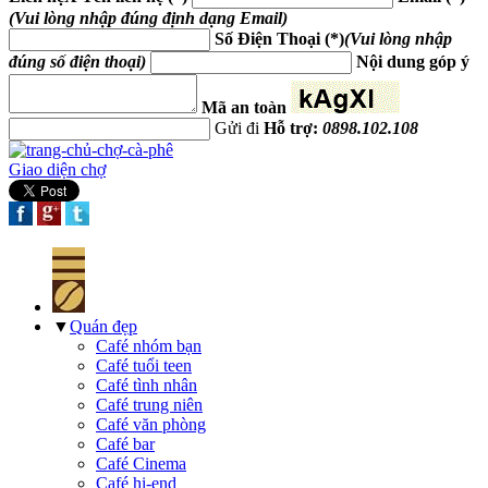
(Vui lòng nhập đúng định dạng Email)
Số Điện Thoại (*)
(Vui lòng nhập
đúng số điện thoại)
Nội dung góp ý
Mã an toàn
Gửi đi
Hỗ trợ:
0898.102.108
Giao diện chợ
▼
Quán đẹp
Café nhóm bạn
Café tuổi teen
Café tình nhân
Café trung niên
Café văn phòng
Café bar
Café Cinema
Café hi-end