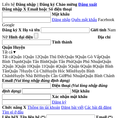
Liên hệ
Đăng nhập
||
Đăng ký
Chào mừng
Đăng xuất
Đăng nhập
X
Email hoặc Số điện thoại
Mật khẩu
Đăng nhập
Quên mật khẩu
Facebook
Google
Đăng ký
X
Họ và tên
Giới tính
Nam
Nữ
Hình đại diện
Địa chỉ
Tỉnh thành
Quận Huyện
Tất cả
▼
Tất cả
Quận 1
Quận 12
Quận Thủ Đức
Quận 9
Quận Gò Vấp
Quận
Bình Thạnh
Quận Tân Bình
Quận Tân Phú
Quận Phú Nhuận
Quận
2
Quận 3
Quận 10
Quận 11
Quận 4
Quận 5
Quận 6
Quận 8
Quận Bình
Tân
Quận 7
Huyện Củ Chi
Huyện Hóc Môn
Huyện Bình
Chánh
Huyện Nhà Bè
Huyện Cần Giờ
Phú Nhuận
Quận Bình Chánh
Email
(Vui lòng nhập đúng định dạng)
Điện thoại
(Vui lòng nhập đúng
định dạng)
Mật khẩu
Xác nhận mật khẩu
Đăng ký
Chức năng
X
Thông tin tài khoản
Đăng bài viết
Các bài đã đăng
Tìm gì ở đâu
Liên hệ
X
Tên liên hệ (*)
Email (*)