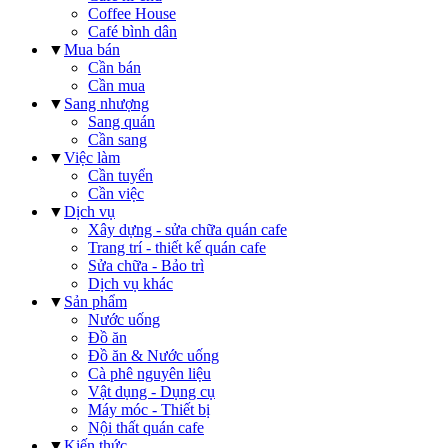
Coffee House
Café bình dân
▼
Mua bán
Cần bán
Cần mua
▼
Sang nhượng
Sang quán
Cần sang
▼
Việc làm
Cần tuyển
Cần việc
▼
Dịch vụ
Xây dựng - sửa chữa quán cafe
Trang trí - thiết kế quán cafe
Sửa chữa - Bảo trì
Dịch vụ khác
▼
Sản phẩm
Nước uống
Đồ ăn
Đồ ăn & Nước uống
Cà phê nguyên liệu
Vật dụng - Dụng cụ
Máy móc - Thiết bị
Nội thất quán cafe
▼
Kiến thức