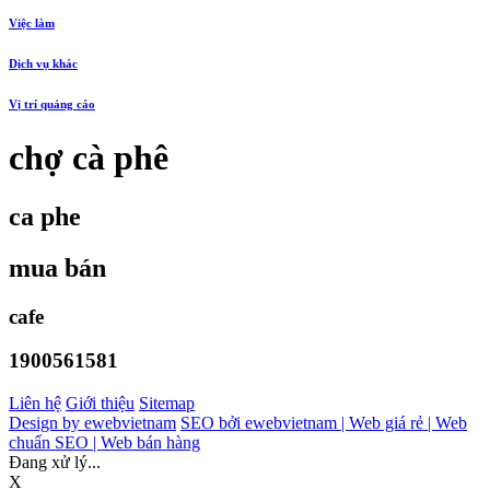
Việc làm
Dịch vụ khác
Vị trí quảng cáo
chợ cà phê
ca phe
mua bán
cafe
1900561581
Liên hệ
Giới thiệu
Sitemap
Design by ewebvietnam
SEO bởi ewebvietnam |
Web giá rẻ |
Web
chuẩn SEO |
Web bán hàng
Đang xử lý...
X