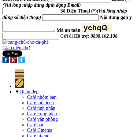
(Vui lòng nhập đúng định dạng Email)
Số Điện Thoại (*)
(Vui lòng nhập
đúng số điện thoại)
Nội dung góp ý
Mã an toàn
Gửi đi
Hỗ trợ:
0898.102.108
Giao diện chợ
▼
Quán đẹp
Café nhóm bạn
Café tuổi teen
Café tình nhân
Café trung niên
Café văn phòng
Café bar
Café Cinema
Café hi-end