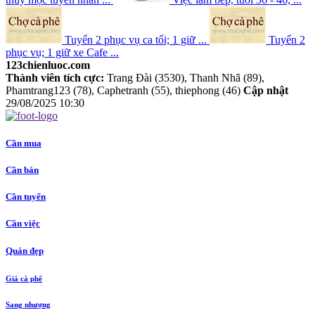
Tuyển 2 phục vụ ca tối; 1 giữ ...
Tuyển 2
phục vụ; 1 giữ xe Cafe ...
123chienluoc.com
Thành viên tích cực:
Trang Đài (3530), Thanh Nhã (89),
Phamtrang123 (78), Caphetranh (55), thiephong (46)
Cập nhật
29/08/2025 10:30
Cần mua
Cần bán
Cần tuyển
Cần việc
Quán đẹp
Giá cà phê
Sang nhượng