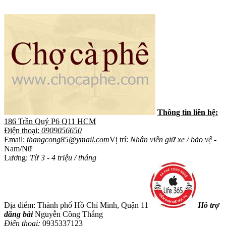
Thông tin liên hệ:
186 Trần Quý P6 Q11 HCM
Điện thoại:
0909056650
Email:
thangcong85@ymail.com
Vị trí:
Nhân viên giữ xe / bảo vệ
-
Nam/Nữ
Lương:
Từ 3 - 4 triệu / tháng
Địa điểm: Thành phố Hồ Chí Minh, Quận 11
Hỗ trợ
đăng bài
Nguyễn Công Thắng
Điện thoại:
0935337123