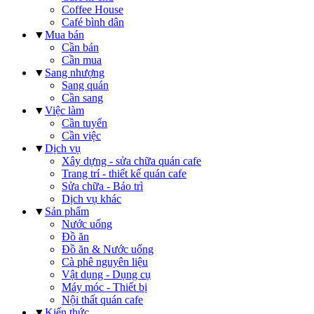
Coffee House
Café bình dân
▼
Mua bán
Cần bán
Cần mua
▼
Sang nhượng
Sang quán
Cần sang
▼
Việc làm
Cần tuyển
Cần việc
▼
Dịch vụ
Xây dựng - sửa chữa quán cafe
Trang trí - thiết kế quán cafe
Sửa chữa - Bảo trì
Dịch vụ khác
▼
Sản phẩm
Nước uống
Đồ ăn
Đồ ăn & Nước uống
Cà phê nguyên liệu
Vật dụng - Dụng cụ
Máy móc - Thiết bị
Nội thất quán cafe
▼
Kiến thức