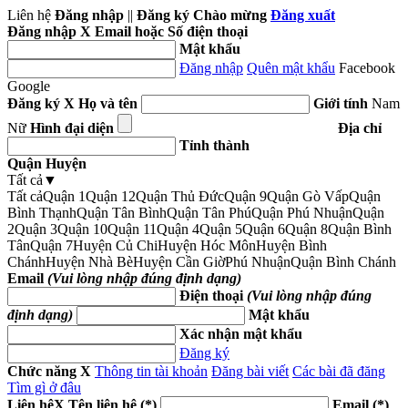
Liên hệ
Đăng nhập
||
Đăng ký
Chào mừng
Đăng xuất
Đăng nhập
X
Email hoặc Số điện thoại
Mật khẩu
Đăng nhập
Quên mật khẩu
Facebook
Google
Đăng ký
X
Họ và tên
Giới tính
Nam
Nữ
Hình đại diện
Địa chỉ
Tỉnh thành
Quận Huyện
Tất cả
▼
Tất cả
Quận 1
Quận 12
Quận Thủ Đức
Quận 9
Quận Gò Vấp
Quận
Bình Thạnh
Quận Tân Bình
Quận Tân Phú
Quận Phú Nhuận
Quận
2
Quận 3
Quận 10
Quận 11
Quận 4
Quận 5
Quận 6
Quận 8
Quận Bình
Tân
Quận 7
Huyện Củ Chi
Huyện Hóc Môn
Huyện Bình
Chánh
Huyện Nhà Bè
Huyện Cần Giờ
Phú Nhuận
Quận Bình Chánh
Email
(Vui lòng nhập đúng định dạng)
Điện thoại
(Vui lòng nhập đúng
định dạng)
Mật khẩu
Xác nhận mật khẩu
Đăng ký
Chức năng
X
Thông tin tài khoản
Đăng bài viết
Các bài đã đăng
Tìm gì ở đâu
Liên hệ
X
Tên liên hệ (*)
Email (*)