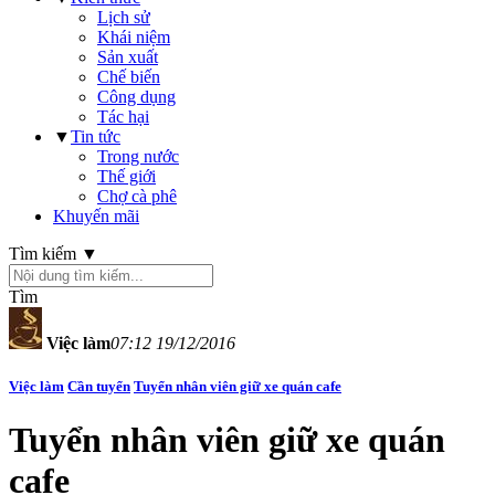
Lịch sử
Khái niệm
Sản xuất
Chế biến
Công dụng
Tác hại
▼
Tin tức
Trong nước
Thế giới
Chợ cà phê
Khuyến mãi
Tìm kiếm ▼
Tìm
Việc làm
07:12 19/12/2016
Việc làm
Cần tuyển
Tuyển nhân viên giữ xe quán cafe
Tuyển nhân viên giữ xe quán
cafe