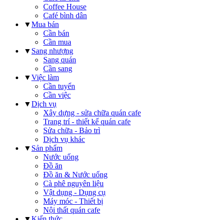
Coffee House
Café bình dân
▼
Mua bán
Cần bán
Cần mua
▼
Sang nhượng
Sang quán
Cần sang
▼
Việc làm
Cần tuyển
Cần việc
▼
Dịch vụ
Xây dựng - sửa chữa quán cafe
Trang trí - thiết kế quán cafe
Sửa chữa - Bảo trì
Dịch vụ khác
▼
Sản phẩm
Nước uống
Đồ ăn
Đồ ăn & Nước uống
Cà phê nguyên liệu
Vật dụng - Dụng cụ
Máy móc - Thiết bị
Nội thất quán cafe
▼
Kiến thức