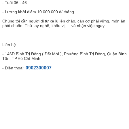
- Tuổi 36 - 46
- Lương khởi điểm 10.000.000 đ/ tháng.
Chúng tôi cần người đi từ xe lù lên chảo, căn cơ phải vững, món ăn
phải chuẩn. Thử tay nghề, khẩu vị, ... và nhận việc ngay.
Liên hệ:
- 146D Bình Trị Đông ( Đất Mới ), Phường Bình Trị Đông, Quận Bình
Tân, TP.Hồ Chí Minh
0902300007
- Điện thoại: