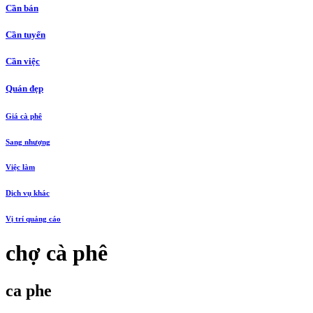
Cần bán
Cần tuyển
Cần việc
Quán đẹp
Giá cà phê
Sang nhượng
Việc làm
Dịch vụ khác
Vị trí quảng cáo
chợ cà phê
ca phe