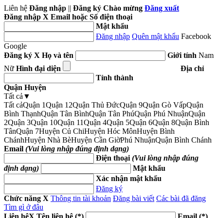
Liên hệ
Đăng nhập
||
Đăng ký
Chào mừng
Đăng xuất
Đăng nhập
X
Email hoặc Số điện thoại
Mật khẩu
Đăng nhập
Quên mật khẩu
Facebook
Google
Đăng ký
X
Họ và tên
Giới tính
Nam
Nữ
Hình đại diện
Địa chỉ
Tỉnh thành
Quận Huyện
Tất cả
▼
Tất cả
Quận 1
Quận 12
Quận Thủ Đức
Quận 9
Quận Gò Vấp
Quận
Bình Thạnh
Quận Tân Bình
Quận Tân Phú
Quận Phú Nhuận
Quận
2
Quận 3
Quận 10
Quận 11
Quận 4
Quận 5
Quận 6
Quận 8
Quận Bình
Tân
Quận 7
Huyện Củ Chi
Huyện Hóc Môn
Huyện Bình
Chánh
Huyện Nhà Bè
Huyện Cần Giờ
Phú Nhuận
Quận Bình Chánh
Email
(Vui lòng nhập đúng định dạng)
Điện thoại
(Vui lòng nhập đúng
định dạng)
Mật khẩu
Xác nhận mật khẩu
Đăng ký
Chức năng
X
Thông tin tài khoản
Đăng bài viết
Các bài đã đăng
Tìm gì ở đâu
Liên hệ
X
Tên liên hệ (*)
Email (*)