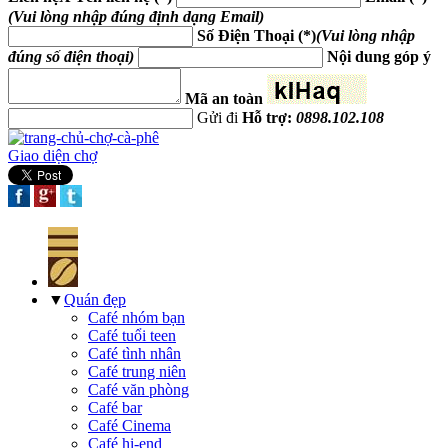
(Vui lòng nhập đúng định dạng Email)
Số Điện Thoại (*)
(Vui lòng nhập
đúng số điện thoại)
Nội dung góp ý
Mã an toàn
Gửi đi
Hỗ trợ:
0898.102.108
Giao diện chợ
▼
Quán đẹp
Café nhóm bạn
Café tuổi teen
Café tình nhân
Café trung niên
Café văn phòng
Café bar
Café Cinema
Café hi-end