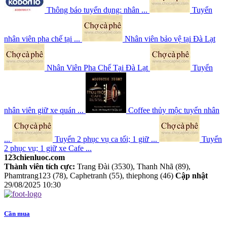
Thông báo tuyển dụng: nhân ...
Tuyển
nhân viên pha chế tại ...
Nhân viên bảo vệ tại Đà Lạt
Nhân Viên Pha Chế Tại Đà Lạt
Tuyển
nhân viên giữ xe quán ...
Coffee thủy mộc tuyển nhân
...
Tuyển 2 phục vụ ca tối; 1 giữ ...
Tuyển
2 phục vụ; 1 giữ xe Cafe ...
123chienluoc.com
Thành viên tích cực:
Trang Đài (3530), Thanh Nhã (89),
Phamtrang123 (78), Caphetranh (55), thiephong (46)
Cập nhật
29/08/2025 10:30
Cần mua