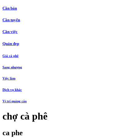
Cần bán
Cần tuyển
Cần việc
Quán đẹp
Giá cà phê
Sang nhượng
Việc làm
Dịch vụ khác
Vị trí quảng cáo
chợ cà phê
ca phe