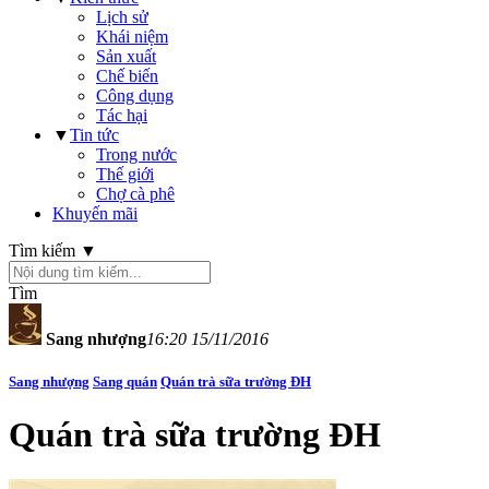
Lịch sử
Khái niệm
Sản xuất
Chế biến
Công dụng
Tác hại
▼
Tin tức
Trong nước
Thế giới
Chợ cà phê
Khuyến mãi
Tìm kiếm ▼
Tìm
Sang nhượng
16:20 15/11/2016
Sang nhượng
Sang quán
Quán trà sữa trường ĐH
Quán trà sữa trường ĐH