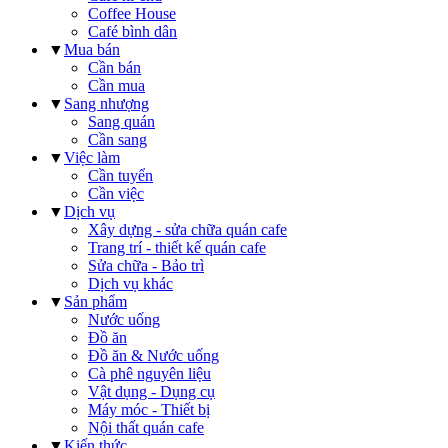
Coffee House
Café bình dân
▼
Mua bán
Cần bán
Cần mua
▼
Sang nhượng
Sang quán
Cần sang
▼
Việc làm
Cần tuyển
Cần việc
▼
Dịch vụ
Xây dựng - sửa chữa quán cafe
Trang trí - thiết kế quán cafe
Sửa chữa - Bảo trì
Dịch vụ khác
▼
Sản phẩm
Nước uống
Đồ ăn
Đồ ăn & Nước uống
Cà phê nguyên liệu
Vật dụng - Dụng cụ
Máy móc - Thiết bị
Nội thất quán cafe
▼
Kiến thức