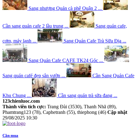
Sang nhượng Quán cà phê Quận 2 ...
Cần sang quán cafe 2 lầu trung ...
Sang quán cafe,
cơm, máy lạnh ...
Sang Quán Cafe Trà Sữa Địa ...
Sang Quán Cafe CAFE TK24 Góc ...
Sang quán café đẹp sân vườn ...
Cần Sang Quán Cafe
Khu Chung ...
Cần sang quán trà sữa đang ...
123chienluoc.com
Thành viên tích cực:
Trang Đài (3530), Thanh Nhã (89),
Phamtrang123 (78), Caphetranh (55), thiephong (46)
Cập nhật
29/08/2025 10:30
Cần mua