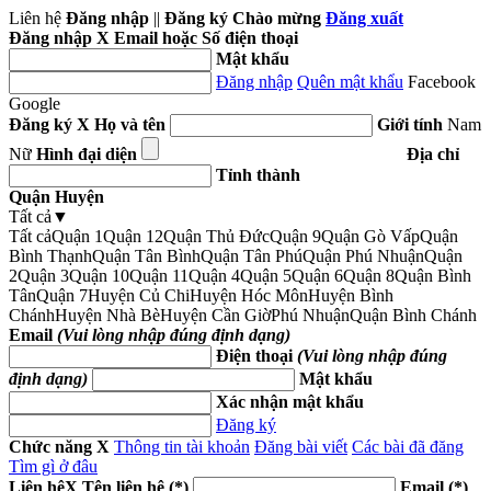
Liên hệ
Đăng nhập
||
Đăng ký
Chào mừng
Đăng xuất
Đăng nhập
X
Email hoặc Số điện thoại
Mật khẩu
Đăng nhập
Quên mật khẩu
Facebook
Google
Đăng ký
X
Họ và tên
Giới tính
Nam
Nữ
Hình đại diện
Địa chỉ
Tỉnh thành
Quận Huyện
Tất cả
▼
Tất cả
Quận 1
Quận 12
Quận Thủ Đức
Quận 9
Quận Gò Vấp
Quận
Bình Thạnh
Quận Tân Bình
Quận Tân Phú
Quận Phú Nhuận
Quận
2
Quận 3
Quận 10
Quận 11
Quận 4
Quận 5
Quận 6
Quận 8
Quận Bình
Tân
Quận 7
Huyện Củ Chi
Huyện Hóc Môn
Huyện Bình
Chánh
Huyện Nhà Bè
Huyện Cần Giờ
Phú Nhuận
Quận Bình Chánh
Email
(Vui lòng nhập đúng định dạng)
Điện thoại
(Vui lòng nhập đúng
định dạng)
Mật khẩu
Xác nhận mật khẩu
Đăng ký
Chức năng
X
Thông tin tài khoản
Đăng bài viết
Các bài đã đăng
Tìm gì ở đâu
Liên hệ
X
Tên liên hệ (*)
Email (*)