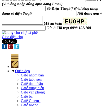
(Vui lòng nhập đúng định dạng Email)
Số Điện Thoại (*)
(Vui lòng nhập
đúng số điện thoại)
Nội dung góp ý
Mã an toàn
Gửi đi
Hỗ trợ:
0898.102.108
Giao diện chợ
▼
Quán đẹp
Café nhóm bạn
Café tuổi teen
Café tình nhân
Café trung niên
Café văn phòng
Café bar
Café Cinema
Café hi-end