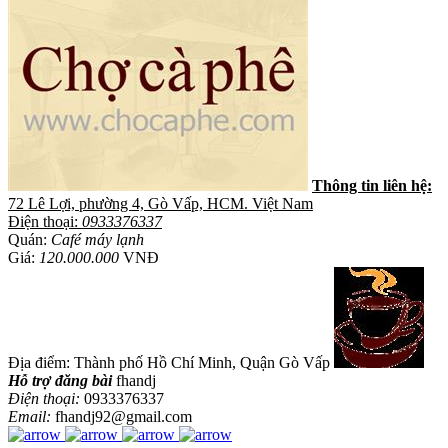
Thông tin liên hệ:
72 Lê Lợi, phường 4, Gò Vấp, HCM. Việt Nam
Điện thoại:
0933376337
Quán:
Café máy lạnh
Giá:
120.000.000
VNĐ
Địa điểm: Thành phố Hồ Chí Minh, Quận Gò Vấp
Hỗ trợ đăng bài
fhandj
Điện thoại:
0933376337
Email:
fhandj92@gmail.com