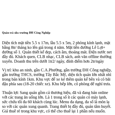
Quán trà sữa trường ĐH Công Nghiệp
Diện tích mặt tiền 5.5 x 17m, lầu 5.5 x 5m, 2 phòng kính lạnh, mặt
bằng 8tr/ tháng ko lên giá trong 4 năm. Mặt tiền đường Lê Lợi+
đường số 1. Quán thiết kế đẹp, cách âm, thoáng mát. Điện nước net
đầy đủ. Khách quen, CLB nhạc, CLB sách, anh văn offline thường
xuyên. Doanh thu trên dưới 1tr2/ ngày, đỉnh điểm hơn 2tr/ngày
Vị trí: khu an ninh, gần C.A.Phường, gần trường ĐH Công nghiệp,
gần trường THCS, trường Tây Bắc Mỹ, diện tích quán lớn nhất nhì
trong bán kính 1km. Khu vực để xe ké thêm quán kế bên và có bãi
đậu phía sau (18-20 chiếc xe). Khu bếp lớn, có phòng để nghỉ trưa.
Thuận lợi: Sang quán gồm cả thương hiệu, đã và đang bán online
với các trang ăn uống lớn. Là 1 trong số ít các quán có máy lạnh,
sức chứa tối đa 60 khách cùng lúc. Menu đa dạng, đa số là món lạ
so với các quán xung quanh. Trang thiết bị đầy đủ, quán tâm huyết.
Giá thuê rẻ trong khu vực, có thể cho thuê lại 1 phần nếu muốn.