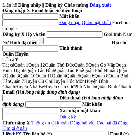
Liên hệ
Đăng nhập
||
Đăng ký
Chào mừng
Đăng xuất
Đăng nhập
X
Email hoặc Số điện thoại
Mật khẩu
Đăng nhập
Quên mật khẩu
Facebook
Google
Đăng ký
X
Họ và tên
Giới tính
Nam
Nữ
Hình đại diện
Địa chỉ
Tỉnh thành
Quận Huyện
Tất cả
▼
Tất cả
Quận 1
Quận 12
Quận Thủ Đức
Quận 9
Quận Gò Vấp
Quận
Bình Thạnh
Quận Tân Bình
Quận Tân Phú
Quận Phú Nhuận
Quận
2
Quận 3
Quận 10
Quận 11
Quận 4
Quận 5
Quận 6
Quận 8
Quận Bình
Tân
Quận 7
Huyện Củ Chi
Huyện Hóc Môn
Huyện Bình
Chánh
Huyện Nhà Bè
Huyện Cần Giờ
Phú Nhuận
Quận Bình Chánh
Email
(Vui lòng nhập đúng định dạng)
Điện thoại
(Vui lòng nhập đúng
định dạng)
Mật khẩu
Xác nhận mật khẩu
Đăng ký
Chức năng
X
Thông tin tài khoản
Đăng bài viết
Các bài đã đăng
Tìm gì ở đâu
Liên hệ
X
Tên liên hệ (*)
Email (*)