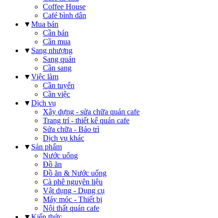
Coffee House
Café bình dân
▼
Mua bán
Cần bán
Cần mua
▼
Sang nhượng
Sang quán
Cần sang
▼
Việc làm
Cần tuyển
Cần việc
▼
Dịch vụ
Xây dựng - sửa chữa quán cafe
Trang trí - thiết kế quán cafe
Sửa chữa - Bảo trì
Dịch vụ khác
▼
Sản phẩm
Nước uống
Đồ ăn
Đồ ăn & Nước uống
Cà phê nguyên liệu
Vật dụng - Dụng cụ
Máy móc - Thiết bị
Nội thất quán cafe
▼
Kiến thức