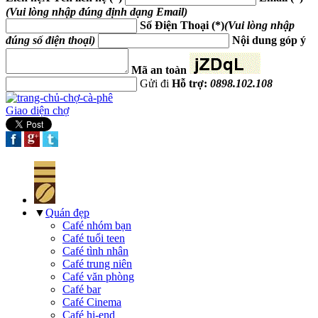
(Vui lòng nhập đúng định dạng Email)
Số Điện Thoại (*)
(Vui lòng nhập
đúng số điện thoại)
Nội dung góp ý
Mã an toàn
Gửi đi
Hỗ trợ:
0898.102.108
Giao diện chợ
▼
Quán đẹp
Café nhóm bạn
Café tuổi teen
Café tình nhân
Café trung niên
Café văn phòng
Café bar
Café Cinema
Café hi-end