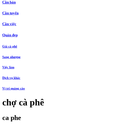
Cần bán
Cần tuyển
Cần việc
Quán đẹp
Giá cà phê
Sang nhượng
Việc làm
Dịch vụ khác
Vị trí quảng cáo
chợ cà phê
ca phe