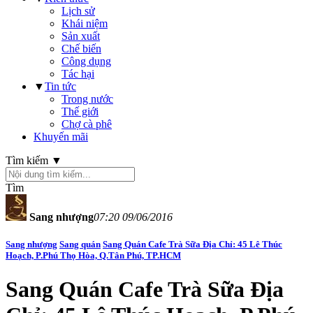
Lịch sử
Khái niệm
Sản xuất
Chế biến
Công dụng
Tác hại
▼
Tin tức
Trong nước
Thế giới
Chợ cà phê
Khuyến mãi
Tìm kiếm ▼
Tìm
Sang nhượng
07:20 09/06/2016
Sang nhượng
Sang quán
Sang Quán Cafe Trà Sữa Địa Chỉ: 45 Lê Thúc
Hoạch, P.Phú Thọ Hòa, Q.Tân Phú, TP.HCM
Sang Quán Cafe Trà Sữa Địa