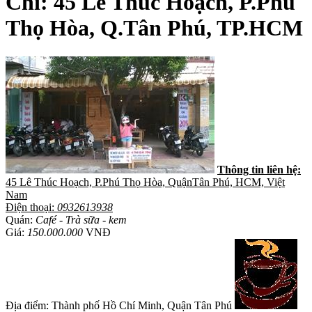
Chỉ: 45 Lê Thúc Hoạch, P.Phú
Thọ Hòa, Q.Tân Phú, TP.HCM
Thông tin liên hệ:
45 Lê Thúc Hoạch, P.Phú Thọ Hòa, QuậnTân Phú, HCM, Việt
Nam
Điện thoại:
0932613938
Quán:
Café - Trà sữa - kem
Giá:
150.000.000
VNĐ
Địa điểm: Thành phố Hồ Chí Minh, Quận Tân Phú