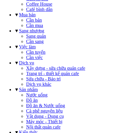
Coffee House
Café bình dân
▼
Mua bán
Cần bán
Cần mua
▼
Sang nhượng
Sang quán
Cần sang
▼
Việc làm
Cần tuyển
Cần việc
▼
Dịch vụ
Xây dựng - sửa chữa quán cafe
Trang trí - thiết kế quán cafe
Sửa chữa - Bảo trì
Dịch vụ khác
▼
Sản phẩm
Nước uống
Đồ ăn
Đồ ăn & Nước uống
Cà phê nguyên liệu
Vật dụng - Dụng cụ
Máy móc - Thiết bị
Nội thất quán cafe
▼
Kiến thức