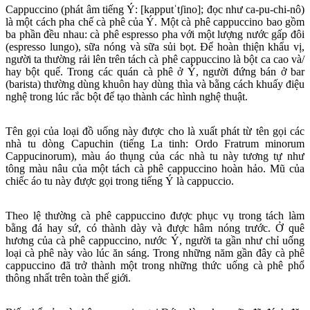
Cappuccino (phát âm tiếng Ý: [kapputˈtʃino]; đọc như ca-pu-chi-nô)
là một cách pha chế cà phê của Ý. Một cà phê cappuccino bao gồm
ba phần đều nhau: cà phê espresso pha với một lượng nước gấp đôi
(espresso lungo), sữa nóng và sữa sủi bọt. Để hoàn thiện khẩu vị,
người ta thường rải lên trên tách cà phê cappuccino là bột ca cao và/
hay bột quế. Trong các quán cà phê ở Ý, người đứng bán ở bar
(barista) thường dùng khuôn hay dùng thìa và bằng cách khuấy điệu
nghệ trong lúc rắc bột để tạo thành các hình nghệ thuật.
Tên gọi của loại đồ uống này được cho là xuất phát từ tên gọi các
nhà tu dòng Capuchin (tiếng La tinh: Ordo Fratrum minorum
Cappucinorum), màu áo thụng của các nhà tu này tương tự như
tông màu nâu của một tách cà phê cappuccino hoàn hảo. Mũ của
chiếc áo tu này được gọi trong tiếng Ý là cappuccio.
Theo lệ thường cà phê cappuccino được phục vụ trong tách làm
bằng đá hay sứ, có thành dày và được hâm nóng trước. Ở quê
hương của cà phê cappuccino, nước Ý, người ta gần như chỉ uống
loại cà phê này vào lúc ăn sáng. Trong những năm gần đây cà phê
cappuccino đã trở thành một trong những thức uống cà phê phổ
thông nhất trên toàn thế giới.