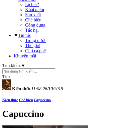
Lịch sử
Khái niệm
Sản xuất
Chế biến
Công dụng
Tác hại
▼
Tin tức
Trong nước
Thế giới
Chợ cà phê
Khuyến mãi
Tìm kiếm ▼
Tìm
Kiến thức
11:08 26/10/2015
Kiến thức
Chế biến
Capuccino
Capuccino