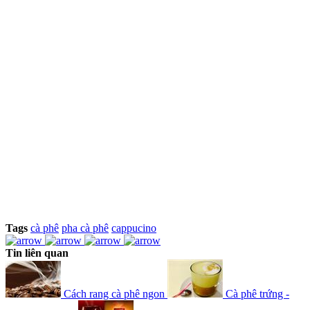
Tags
cà phê
pha cà phê
cappucino
Tin liên quan
Cách rang cà phê ngon
Cà phê trứng -