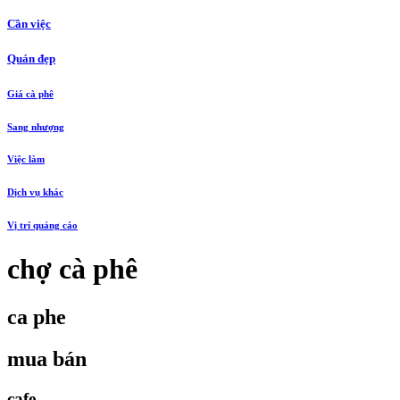
Cần việc
Quán đẹp
Giá cà phê
Sang nhượng
Việc làm
Dịch vụ khác
Vị trí quảng cáo
chợ cà phê
ca phe
mua bán
cafe