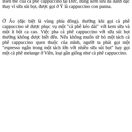
Biến thể của cà phê cappuccino tại Đức, dùng kem sữa đã đánh đặc
thay vì sữa sủi bọt, được gọi ở Ý là cappuccino con panna.
Ở Áo (đặc biệt là vùng phía đông), thường khi gọi cà phê
cappuccino sẽ được phục vụ một "cà phê kéo dài" với kem sữa và
một ít bột ca cao. Việc pha cà phê cappuccino với sữa sủi bọt
thường không được biết đến. Nếu không muốn từ bỏ một tách cà
phê cappuccino quen thuộc của mình, người ta phải gọi một
"espresso ngắn trong một tách lớn với nhiều sữa sủi bọt" hay gọi
một cà phê melange ở Viên, loại gần giống như cà phê cappuccino.