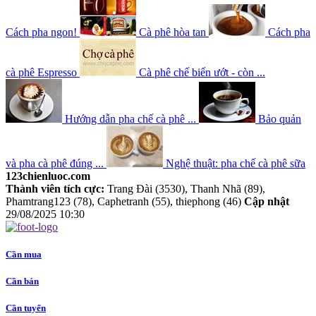
Cách pha ngon!
Cà phê hòa tan
Cách pha
cà phê Espresso
Cà phê chế biến ướt - còn ...
Hướng dẫn pha chế cà phê ...
Bảo quản
và pha cà phê đúng ...
Nghệ thuật: pha chế cà phê sữa
123chienluoc.com
Thành viên tích cực:
Trang Đài (3530), Thanh Nhã (89),
Phamtrang123 (78), Caphetranh (55), thiephong (46)
Cập nhật
29/08/2025 10:30
Cần mua
Cần bán
Cần tuyển