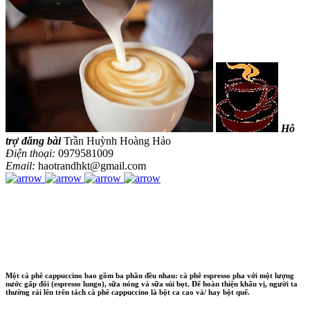
Hỗ
trợ đăng bài
Trần Huỳnh Hoàng Hảo
Điện thoại:
0979581009
Email:
haotrandhkt@gmail.com
Một cà phê cappuccino bao gồm ba phần đều nhau: cà phê espresso pha với một lượng
nước gấp đôi (espresso lungo), sữa nóng và sữa sủi bọt. Để hoàn thiện khẩu vị, người ta
thường rải lên trên tách cà phê cappuccino là bột ca cao và/ hay bột quế.