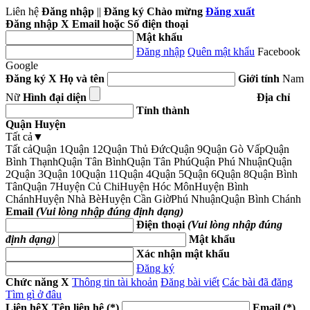
Liên hệ
Đăng nhập
||
Đăng ký
Chào mừng
Đăng xuất
Đăng nhập
X
Email hoặc Số điện thoại
Mật khẩu
Đăng nhập
Quên mật khẩu
Facebook
Google
Đăng ký
X
Họ và tên
Giới tính
Nam
Nữ
Hình đại diện
Địa chỉ
Tỉnh thành
Quận Huyện
Tất cả
▼
Tất cả
Quận 1
Quận 12
Quận Thủ Đức
Quận 9
Quận Gò Vấp
Quận
Bình Thạnh
Quận Tân Bình
Quận Tân Phú
Quận Phú Nhuận
Quận
2
Quận 3
Quận 10
Quận 11
Quận 4
Quận 5
Quận 6
Quận 8
Quận Bình
Tân
Quận 7
Huyện Củ Chi
Huyện Hóc Môn
Huyện Bình
Chánh
Huyện Nhà Bè
Huyện Cần Giờ
Phú Nhuận
Quận Bình Chánh
Email
(Vui lòng nhập đúng định dạng)
Điện thoại
(Vui lòng nhập đúng
định dạng)
Mật khẩu
Xác nhận mật khẩu
Đăng ký
Chức năng
X
Thông tin tài khoản
Đăng bài viết
Các bài đã đăng
Tìm gì ở đâu
Liên hệ
X
Tên liên hệ (*)
Email (*)