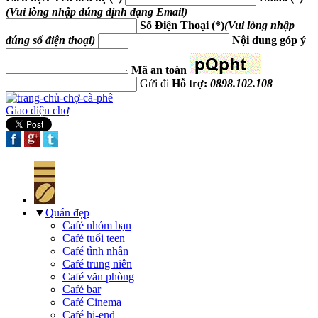
(Vui lòng nhập đúng định dạng Email)
Số Điện Thoại (*)
(Vui lòng nhập
đúng số điện thoại)
Nội dung góp ý
Mã an toàn
Gửi đi
Hỗ trợ:
0898.102.108
Giao diện chợ
▼
Quán đẹp
Café nhóm bạn
Café tuổi teen
Café tình nhân
Café trung niên
Café văn phòng
Café bar
Café Cinema
Café hi-end