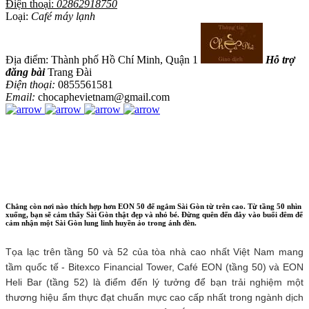
Điện thoại:
02862918750
Loại:
Café máy lạnh
Địa điểm: Thành phố Hồ Chí Minh, Quận 1
Hỗ trợ
đăng bài
Trang Đài
Điện thoại:
0855561581
Email:
chocaphevietnam@gmail.com
Chẳng còn nơi nào thích hợp hơn EON 50 để ngắm Sài Gòn từ trên cao. Từ tầng 50 nhìn
xuống, bạn sẽ cảm thấy Sài Gòn thật đẹp và nhỏ bé. Đừng quên đến đây vào buổi đêm để
cảm nhận một Sài Gòn lung linh huyền ảo trong ánh đèn.
Tọa lạc trên tầng 50 và 52 của tòa nhà cao nhất Việt Nam mang
tầm quốc tế - Bitexco Financial Tower, Café EON (tầng 50) và EON
Heli Bar (tầng 52) là điểm đến lý tưởng để bạn trải nghiệm một
thương hiệu ẩm thực đạt chuẩn mực cao cấp nhất trong ngành dịch