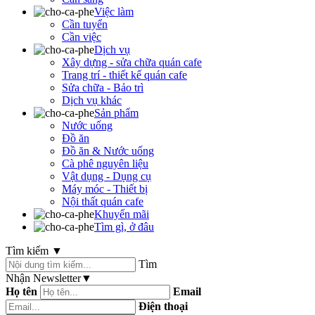
Việc làm
Cần tuyển
Cần việc
Dịch vụ
Xây dựng - sửa chữa quán cafe
Trang trí - thiết kế quán cafe
Sửa chữa - Bảo trì
Dịch vụ khác
Sản phẩm
Nước uống
Đồ ăn
Đồ ăn & Nước uống
Cà phê nguyên liệu
Vật dụng - Dụng cụ
Máy móc - Thiết bị
Nội thất quán cafe
Khuyến mãi
Tìm gì, ở đâu
Tìm kiếm
▼
Tìm
Nhận Newsletter
▼
Họ tên
Email
Điện thoại