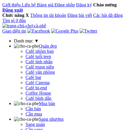
Giới thiệu
Liên hệ
Bảng giá
Đăng nhập
Đăng ký
Chào mừng
Đăng xuất
Chức năng
X
Thông tin tài khoản
Đăng bài viết
Các bài đã đăng
Tìm gì ở đâu
Giao diện tin
Danh mục ▼
Quán đẹp
Café nhóm bạn
Café tuổi teen
Café tình nhân
Café trung niên
Café văn phòng
Café bar
Café Cinema
Café hi-end
Coffee House
Café bình dân
Mua bán
Cần bán
Cần mua
Sang nhượng
Sang quán
Cần sang