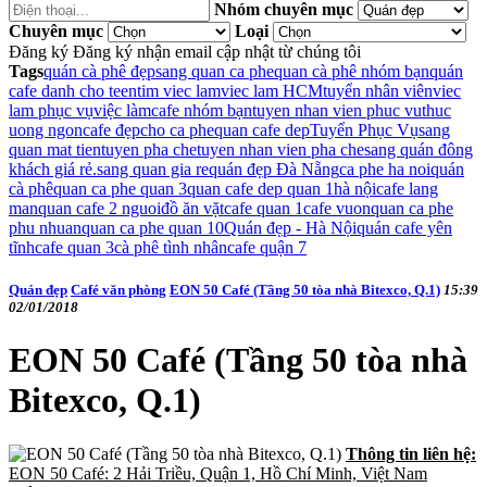
Nhóm chuyên mục
Chuyên mục
Loại
Đăng ký
Đăng ký nhận email cập nhật từ chúng tôi
Tags
quán cà phê đẹp
sang quan ca phe
quan cà phê nhóm bạn
quán
cafe danh cho teen
tim viec lam
viec lam HCM
tuyển nhân viên
viec
lam phục vụ
việc làm
cafe nhóm bạn
tuyen nhan vien phuc vu
thuc
uong ngon
cafe đẹp
cho ca phe
quan cafe dep
Tuyển Phục Vụ
sang
quan mat tien
tuyen pha che
tuyen nhan vien pha che
sang quán đông
khách giá rẻ.
sang quan gia re
quán đẹp Đà Nẵng
ca phe ha noi
quán
cà phê
quan ca phe quan 3
quan cafe dep quan 1
hà nội
cafe lang
man
quan cafe 2 nguoi
đồ ăn vặt
cafe quan 1
cafe vuon
quan ca phe
phu nhuan
quan ca phe quan 10
Quán đẹp - Hà Nội
quán cafe yên
tĩnh
cafe quan 3
cà phê tình nhân
cafe quận 7
Quán đẹp
Café văn phòng
EON 50 Café (Tầng 50 tòa nhà Bitexco, Q.1)
15:39
02/01/2018
EON 50 Café (Tầng 50 tòa nhà
Bitexco, Q.1)
Thông tin liên hệ:
EON 50 Café: 2 Hải Triều, Quận 1, Hồ Chí Minh, Việt Nam