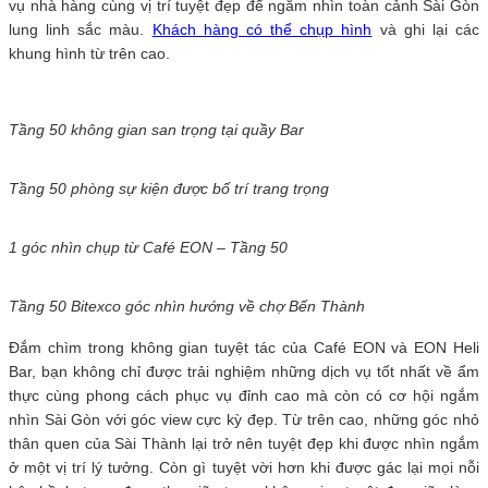
vụ nhà hàng cùng vị trí tuyệt đẹp để ngắm nhìn toàn cảnh Sài Gòn
lung linh sắc màu.
Khách hàng có thể chụp hình
và ghi lại các
khung hình từ trên cao.
Tầng 50 không gian san trọng tại quầy Bar
Tầng 50 phòng sự kiện được bố trí trang trọng
1 góc nhìn chụp từ Café EON – Tầng 50
Tầng 50 Bitexco góc nhìn hướng về chợ Bến Thành
Đắm chìm trong không gian tuyệt tác của Café EON và EON Heli
Bar, bạn không chỉ được trải nghiệm những dịch vụ tốt nhất về ẩm
thực cùng phong cách phục vụ đỉnh cao mà còn có cơ hội ngắm
nhìn Sài Gòn với góc view cực kỳ đẹp. Từ trên cao, những góc nhỏ
thân quen của Sài Thành lại trở nên tuyệt đẹp khi được nhìn ngắm
ở một vị trí lý tưởng. Còn gì tuyệt vời hơn khi được gác lại mọi nỗi