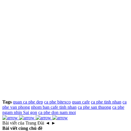
Tags
quan ca phe dep
ca phe bitexco
quan cafe
ca phe tinh nhan
ca
phe van phong
nhom ban cafe tinh nhan
ca phe san thuong
ca phe
ngam nhin Sai gon
ca phe don nam moi
Bài viết của Trang Đài
◄
►
Bài viết cùng chủ đề