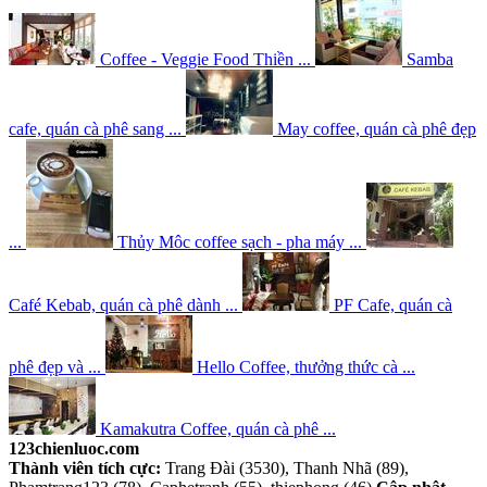
Coffee - Veggie Food Thiền ...
Samba
cafe, quán cà phê sang ...
May coffee, quán cà phê đẹp
...
Thủy Môc coffee sạch - pha máy ...
Café Kebab, quán cà phê dành ...
PF Cafe, quán cà
phê đẹp và ...
Hello Coffee, thưởng thức cà ...
Kamakutra Coffee, quán cà phê ...
123chienluoc.com
Thành viên tích cực:
Trang Đài (3530), Thanh Nhã (89),