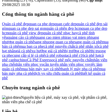
Phamtrang123 (78), Caphetranh (55), thiephong (46)
Cập nhật
29/08/2025 10:30
Cổng thông tin ngành hàng cà phê
Quán cà phê đẹp
quan ca phe dep
quan cafe dep
quán cà phê đẹp sải
gòn
quan ca phe dep sai gon
quán cà phên đẹp hcm
quan ca phe dep
hcm
quán cà phê view đẹp
quán cà phê nhạc hay
cà phê tình
yêu
quảng cáo cà phê
quang cao mien phi
rao vat mien phi
sang
nhượng quán cà phê
sang nhuong quan ca phe
sang quán cà phê
mua
bán cà phê
mua ban ca phe
cà phê nguyên chất
cà phê nhân xô
cà phê
hạt nhân
giá cà phê
xu hướng giá cà phê
thị trường cà phê
thi truong
ca phe
cung cấp sỉ lẻ cà phê
cà phê robusta
cà phê r16
cà phê hạt
cà
phê caphuchino
Cà Phê Espresso
cà phê mộc nguyên chất
nhân viên
pha chế
nhân viên phục vụ
cần tuyển nhân viên phục vụ
việc làm
quán cà phê
mua bán máy xay cà phê
thanh lý máy pha cà phê
mua
bán máy pha cà phê
dịch vụ sửa chữa quán cà phê
thiết kế quán cà
phê
Chuyên trang ngành cà phê
Nguyên liệu cà phê, máy xay cà phê, vật phẩm cà phê,
nhân viên pha chế cà phê
Liên hệ