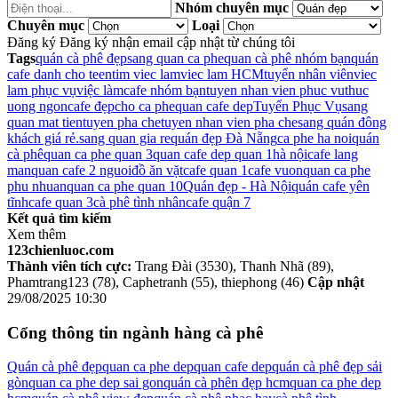
Nhóm chuyên mục
Chuyên mục
Loại
Đăng ký
Đăng ký nhận email cập nhật từ chúng tôi
Tags
quán cà phê đẹp
sang quan ca phe
quan cà phê nhóm bạn
quán
cafe danh cho teen
tim viec lam
viec lam HCM
tuyển nhân viên
viec
lam phục vụ
việc làm
cafe nhóm bạn
tuyen nhan vien phuc vu
thuc
uong ngon
cafe đẹp
cho ca phe
quan cafe dep
Tuyển Phục Vụ
sang
quan mat tien
tuyen pha che
tuyen nhan vien pha che
sang quán đông
khách giá rẻ.
sang quan gia re
quán đẹp Đà Nẵng
ca phe ha noi
quán
cà phê
quan ca phe quan 3
quan cafe dep quan 1
hà nội
cafe lang
man
quan cafe 2 nguoi
đồ ăn vặt
cafe quan 1
cafe vuon
quan ca phe
phu nhuan
quan ca phe quan 10
Quán đẹp - Hà Nội
quán cafe yên
tĩnh
cafe quan 3
cà phê tình nhân
cafe quận 7
Kết quả tìm kiếm
Xem thêm
123chienluoc.com
Thành viên tích cực:
Trang Đài (3530), Thanh Nhã (89),
Phamtrang123 (78), Caphetranh (55), thiephong (46)
Cập nhật
29/08/2025 10:30
Cổng thông tin ngành hàng cà phê
Quán cà phê đẹp
quan ca phe dep
quan cafe dep
quán cà phê đẹp sải
gòn
quan ca phe dep sai gon
quán cà phên đẹp hcm
quan ca phe dep