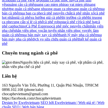
hcm
quán cà phê view đẹp
quán cà phê nhạc hay
cà phê tình
yêu
quảng cáo cà phê
quang cao mien phi
rao vat mien phi
sang
nhượng quán cà phê
sang nhuong quan ca phe
sang quán cà phê
mua
bán cà phê
mua ban ca phe
cà phê nguyên chất
cà phê nhân xô
cà phê
hạt nhân
giá cà phê
xu hướng giá cà phê
thị trường cà phê
thi truong
ca phe
cung cấp sỉ lẻ cà phê
cà phê robusta
cà phê r16
cà phê hạt
cà
phê caphuchino
Cà Phê Espresso
cà phê mộc nguyên chất
nhân viên
pha chế
nhân viên phục vụ
cần tuyển nhân viên phục vụ
việc làm
quán cà phê
mua bán máy xay cà phê
thanh lý máy pha cà phê
mua
bán máy pha cà phê
dịch vụ sửa chữa quán cà phê
thiết kế quán cà
phê
Chuyên trang ngành cà phê
Nguyên liệu cà phê, máy xay cà phê, vật phẩm cà phê,
nhân viên pha chế cà phê
Liên hệ
163 Nguyễn Văn Trỗi, Phường 11, Quận Phú Nhuận, TPHCM
0898.102.108 (phone/zalo)
chocaphevietnam@gmail.com
https://facebook.com/chocaphevietnam
Design by Ewebvietnam
SEO bời Ewebvietnam |
Web giá rẻ |
Web
chuẩn SEO |
Web bán hàng