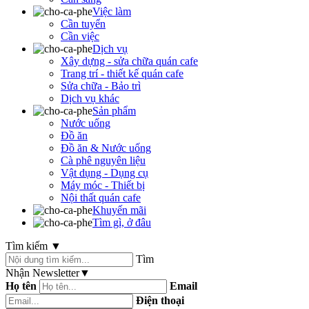
Việc làm
Cần tuyển
Cần việc
Dịch vụ
Xây dựng - sửa chữa quán cafe
Trang trí - thiết kế quán cafe
Sửa chữa - Bảo trì
Dịch vụ khác
Sản phẩm
Nước uống
Đồ ăn
Đồ ăn & Nước uống
Cà phê nguyên liệu
Vật dụng - Dụng cụ
Máy móc - Thiết bị
Nội thất quán cafe
Khuyến mãi
Tìm gì, ở đâu
Tìm kiếm
▼
Tìm
Nhận Newsletter
▼
Họ tên
Email
Điện thoại