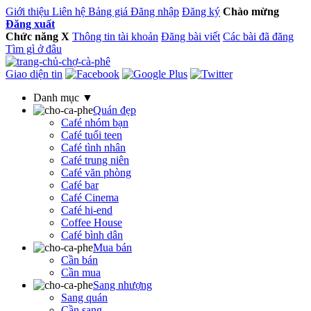
Giới thiệu
Liên hệ
Bảng giá
Đăng nhập
Đăng ký
Chào mừng
Đăng xuất
Chức năng
X
Thông tin tài khoản
Đăng bài viết
Các bài đã đăng
Tìm gì ở đâu
Giao diện tin
Danh mục ▼
Quán đẹp
Café nhóm bạn
Café tuổi teen
Café tình nhân
Café trung niên
Café văn phòng
Café bar
Café Cinema
Café hi-end
Coffee House
Café bình dân
Mua bán
Cần bán
Cần mua
Sang nhượng
Sang quán
Cần sang