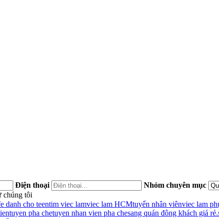
Điện thoại
Nhóm chuyên mục
 chúng tôi
fe danh cho teen
tim viec lam
viec lam HCM
tuyển nhân viên
viec lam ph
ien
tuyen pha che
tuyen nhan vien pha che
sang quán đông khách giá rẻ.