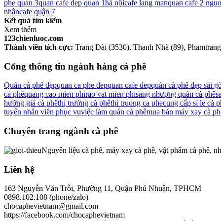
phe quan 3
quan cafe dep quan 1
hà nội
cafe lang man
quan cafe 2 nguo
nhân
cafe quận 7
Kết quả tìm kiếm
Xem thêm
123chienluoc.com
Thành viên tích cực:
Trang Đài (3530), Thanh Nhã (89), Phamtrang1
Cổng thông tin ngành hàng cà phê
Quán cà phê đẹp
quan ca phe dep
quan cafe dep
quán cà phê đẹp sải g
cà phê
quang cao mien phi
rao vat mien phi
sang nhượng quán cà phê
s
hướng giá cà phê
thị trường cà phê
thi truong ca phe
cung cấp sỉ lẻ cà 
tuyển nhân viên phục vụ
việc làm quán cà phê
mua bán máy xay cà ph
Chuyên trang ngành cà phê
Nguyên liệu cà phê, máy xay cà phê, vật phẩm cà phê, nh
Liên hệ
163 Nguyễn Văn Trỗi, Phường 11, Quận Phú Nhuận, TPHCM
0898.102.108 (phone/zalo)
chocaphevietnam@gmail.com
https://facebook.com/chocaphevietnam