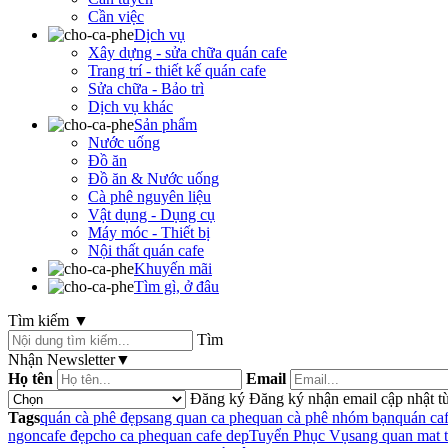
Cần việc
Dịch vụ
Xây dựng - sửa chữa quán cafe
Trang trí - thiết kế quán cafe
Sửa chữa - Bảo trì
Dịch vụ khác
Sản phẩm
Nước uống
Đồ ăn
Đồ ăn & Nước uống
Cà phê nguyên liệu
Vật dụng - Dụng cụ
Máy móc - Thiết bị
Nội thất quán cafe
Khuyến mãi
Tìm gì, ở đâu
Tìm kiếm
▼
Tìm
Nhận Newsletter
▼
Họ tên
Email
Đăng ký
Đăng ký nhận email cập nhật từ
Tags
quán cà phê đẹp
sang quan ca phe
quan cà phê nhóm bạn
quán ca
ngon
cafe đẹp
cho ca phe
quan cafe dep
Tuyển Phục Vụ
sang quan mat t