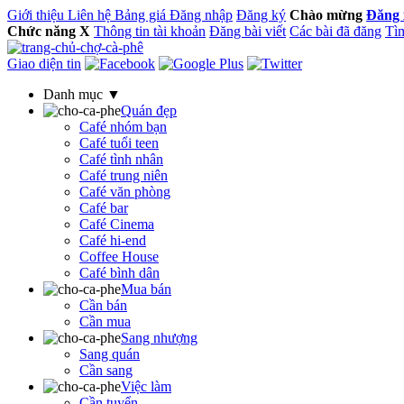
Giới thiệu
Liên hệ
Bảng giá
Đăng nhập
Đăng ký
Chào mừng
Đăng 
Chức năng
X
Thông tin tài khoản
Đăng bài viết
Các bài đã đăng
Tìm
Giao diện tin
Danh mục ▼
Quán đẹp
Café nhóm bạn
Café tuổi teen
Café tình nhân
Café trung niên
Café văn phòng
Café bar
Café Cinema
Café hi-end
Coffee House
Café bình dân
Mua bán
Cần bán
Cần mua
Sang nhượng
Sang quán
Cần sang
Việc làm
Cần tuyển