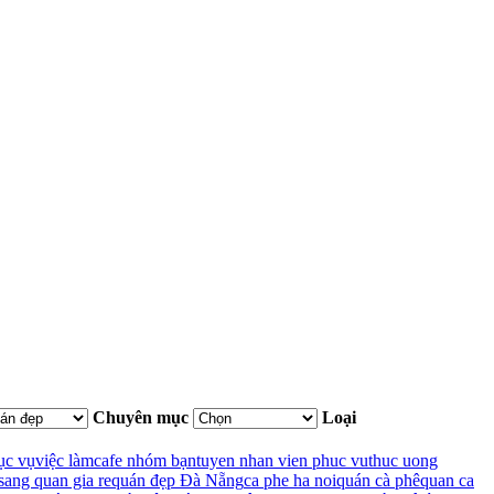
Chuyên mục
Loại
ục vụ
việc làm
cafe nhóm bạn
tuyen nhan vien phuc vu
thuc uong
sang quan gia re
quán đẹp Đà Nẵng
ca phe ha noi
quán cà phê
quan ca