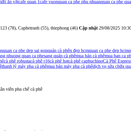
i
đồ ăn vặt
cafe quan 1
cafe vuon
quan ca phe phu nhuan
quan ca phe qu
23 (78), Caphetranh (55), thiephong (46)
Cập nhật
29/08/2025 10:3
òn
quan ca phe dep sai gon
quán cà phên đẹp hcm
quan ca phe dep hcm
q
ang nhuong quan ca phe
sang quán cà phê
mua bán cà phê
mua ban ca p
phê
cà phê robusta
cà phê r16
cà phê hạt
cà phê caphuchino
Cà Phê Espres
ê
thanh lý máy pha cà phê
mua bán máy pha cà phê
dịch vụ sửa chữa qu
ân viên pha chế cà phê