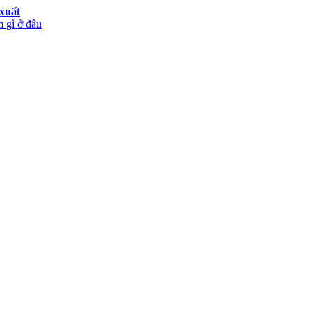
xuất
 gì ở đâu