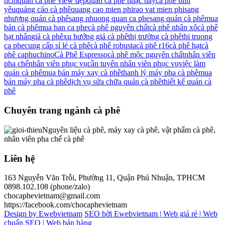
hcm
quán cà phê view đẹp
quán cà phê nhạc hay
cà phê tình
yêu
quảng cáo cà phê
quang cao mien phi
rao vat mien phi
sang
nhượng quán cà phê
sang nhuong quan ca phe
sang quán cà phê
mua
bán cà phê
mua ban ca phe
cà phê nguyên chất
cà phê nhân xô
cà phê
hạt nhân
giá cà phê
xu hướng giá cà phê
thị trường cà phê
thi truong
ca phe
cung cấp sỉ lẻ cà phê
cà phê robusta
cà phê r16
cà phê hạt
cà
phê caphuchino
Cà Phê Espresso
cà phê mộc nguyên chất
nhân viên
pha chế
nhân viên phục vụ
cần tuyển nhân viên phục vụ
việc làm
quán cà phê
mua bán máy xay cà phê
thanh lý máy pha cà phê
mua
bán máy pha cà phê
dịch vụ sửa chữa quán cà phê
thiết kế quán cà
phê
Chuyên trang ngành cà phê
Nguyên liệu cà phê, máy xay cà phê, vật phẩm cà phê,
nhân viên pha chế cà phê
Liên hệ
163 Nguyễn Văn Trỗi, Phường 11, Quận Phú Nhuận, TPHCM
0898.102.108 (phone/zalo)
chocaphevietnam@gmail.com
https://facebook.com/chocaphevietnam
Design by Ewebvietnam
SEO bời Ewebvietnam |
Web giá rẻ |
Web
chuẩn SEO |
Web bán hàng