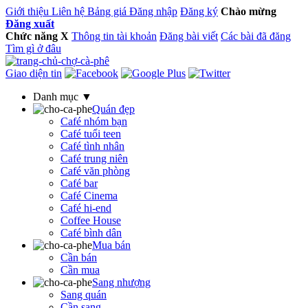
Giới thiệu
Liên hệ
Bảng giá
Đăng nhập
Đăng ký
Chào mừng
Đăng xuất
Chức năng
X
Thông tin tài khoản
Đăng bài viết
Các bài đã đăng
Tìm gì ở đâu
Giao diện tin
Danh mục ▼
Quán đẹp
Café nhóm bạn
Café tuổi teen
Café tình nhân
Café trung niên
Café văn phòng
Café bar
Café Cinema
Café hi-end
Coffee House
Café bình dân
Mua bán
Cần bán
Cần mua
Sang nhượng
Sang quán
Cần sang