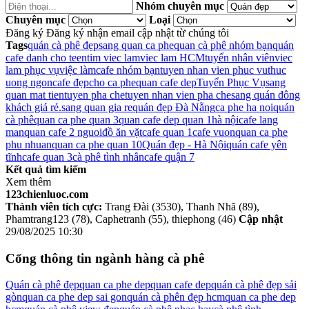
Nhóm chuyên mục
Chuyên mục
Loại
Đăng ký
Đăng ký nhận email cập nhật từ chúng tôi
Tags
quán cà phê đẹp
sang quan ca phe
quan cà phê nhóm bạn
quán
cafe danh cho teen
tim viec lam
viec lam HCM
tuyển nhân viên
viec
lam phục vụ
việc làm
cafe nhóm bạn
tuyen nhan vien phuc vu
thuc
uong ngon
cafe đẹp
cho ca phe
quan cafe dep
Tuyển Phục Vụ
sang
quan mat tien
tuyen pha che
tuyen nhan vien pha che
sang quán đông
khách giá rẻ.
sang quan gia re
quán đẹp Đà Nẵng
ca phe ha noi
quán
cà phê
quan ca phe quan 3
quan cafe dep quan 1
hà nội
cafe lang
man
quan cafe 2 nguoi
đồ ăn vặt
cafe quan 1
cafe vuon
quan ca phe
phu nhuan
quan ca phe quan 10
Quán đẹp - Hà Nội
quán cafe yên
tĩnh
cafe quan 3
cà phê tình nhân
cafe quận 7
Kết quả tìm kiếm
Xem thêm
123chienluoc.com
Thành viên tích cực:
Trang Đài (3530), Thanh Nhã (89),
Phamtrang123 (78), Caphetranh (55), thiephong (46)
Cập nhật
29/08/2025 10:30
Cổng thông tin ngành hàng cà phê
Quán cà phê đẹp
quan ca phe dep
quan cafe dep
quán cà phê đẹp sải
gòn
quan ca phe dep sai gon
quán cà phên đẹp hcm
quan ca phe dep