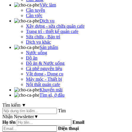
Việc làm
Cần tuyển
Cần việc
Dịch vụ
Xây dựng - sửa chữa quán cafe
Trang trí - thiết kế quán cafe
Sửa chữa - Bảo trì
Dịch vụ khác
Sản phẩm
Nước uống
Đồ ăn
Đồ ăn & Nước uống
Cà phê nguyên liệu
Vật dụng - Dụng cụ
Máy móc - Thiết bị
Nội thất quán cafe
Khuyến mãi
Tìm gì, ở đâu
Tìm kiếm
▼
Tìm
Nhận Newsletter
▼
Họ tên
Email
Điện thoại