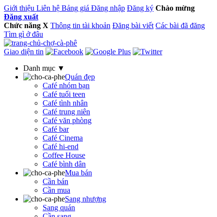
Giới thiệu
Liên hệ
Bảng giá
Đăng nhập
Đăng ký
Chào mừng
Đăng xuất
Chức năng
X
Thông tin tài khoản
Đăng bài viết
Các bài đã đăng
Tìm gì ở đâu
Giao diện tin
Danh mục ▼
Quán đẹp
Café nhóm bạn
Café tuổi teen
Café tình nhân
Café trung niên
Café văn phòng
Café bar
Café Cinema
Café hi-end
Coffee House
Café bình dân
Mua bán
Cần bán
Cần mua
Sang nhượng
Sang quán
Cần sang