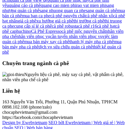
hcm
quán cà phê view đẹp
quán cà phê nhạc hay
cà phê tình
yêu
quảng cáo cà phê
quang cao mien phi
rao vat mien phi
sang
nhượng quán cà phê
sang nhuong quan ca phe
sang quán cà phê
mua
bán cà phê
mua ban ca phe
cà phê nguyên chất
cà phê nhân xô
cà phê
hạt nhân
giá cà phê
xu hướng giá cà phê
thị trường cà phê
thi truong
ca phe
cung cấp sỉ lẻ cà phê
cà phê robusta
cà phê r16
cà phê hạt
cà
phê caphuchino
Cà Phê Espresso
cà phê mộc nguyên chất
nhân viên
pha chế
nhân viên phục vụ
cần tuyển nhân viên phục vụ
việc làm
quán cà phê
mua bán máy xay cà phê
thanh lý máy pha cà phê
mua
bán máy pha cà phê
dịch vụ sửa chữa quán cà phê
thiết kế quán cà
phê
Chuyên trang ngành cà phê
Nguyên liệu cà phê, máy xay cà phê, vật phẩm cà phê,
nhân viên pha chế cà phê
Liên hệ
163 Nguyễn Văn Trỗi, Phường 11, Quận Phú Nhuận, TPHCM
0898.102.108 (phone/zalo)
chocaphevietnam@gmail.com
https://facebook.com/chocaphevietnam
Design by Ewebvietnam
SEO bời Ewebvietnam |
Web giá rẻ |
Web
chuẩn SEO |
Web bán hàng