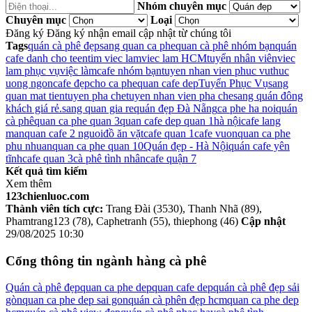
Nhóm chuyên mục
Chuyên mục
Loại
Đăng ký
Đăng ký nhận email cập nhật từ chúng tôi
Tags
quán cà phê đẹp
sang quan ca phe
quan cà phê nhóm bạn
quán
cafe danh cho teen
tim viec lam
viec lam HCM
tuyển nhân viên
viec
lam phục vụ
việc làm
cafe nhóm bạn
tuyen nhan vien phuc vu
thuc
uong ngon
cafe đẹp
cho ca phe
quan cafe dep
Tuyển Phục Vụ
sang
quan mat tien
tuyen pha che
tuyen nhan vien pha che
sang quán đông
khách giá rẻ.
sang quan gia re
quán đẹp Đà Nẵng
ca phe ha noi
quán
cà phê
quan ca phe quan 3
quan cafe dep quan 1
hà nội
cafe lang
man
quan cafe 2 nguoi
đồ ăn vặt
cafe quan 1
cafe vuon
quan ca phe
phu nhuan
quan ca phe quan 10
Quán đẹp - Hà Nội
quán cafe yên
tĩnh
cafe quan 3
cà phê tình nhân
cafe quận 7
Kết quả tìm kiếm
Xem thêm
123chienluoc.com
Thành viên tích cực:
Trang Đài (3530), Thanh Nhã (89),
Phamtrang123 (78), Caphetranh (55), thiephong (46)
Cập nhật
29/08/2025 10:30
Cổng thông tin ngành hàng cà phê
Quán cà phê đẹp
quan ca phe dep
quan cafe dep
quán cà phê đẹp sải
gòn
quan ca phe dep sai gon
quán cà phên đẹp hcm
quan ca phe dep