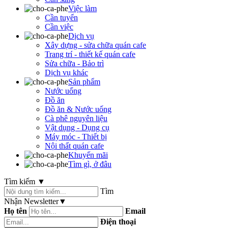
Việc làm
Cần tuyển
Cần việc
Dịch vụ
Xây dựng - sửa chữa quán cafe
Trang trí - thiết kế quán cafe
Sửa chữa - Bảo trì
Dịch vụ khác
Sản phẩm
Nước uống
Đồ ăn
Đồ ăn & Nước uống
Cà phê nguyên liệu
Vật dụng - Dụng cụ
Máy móc - Thiết bị
Nội thất quán cafe
Khuyến mãi
Tìm gì, ở đâu
Tìm kiếm
▼
Tìm
Nhận Newsletter
▼
Họ tên
Email
Điện thoại