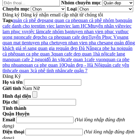
Nhóm chuyên mục
Chuyên mục
Loại
Đăng ký
Đăng ký nhận email cập nhật từ chúng tôi
Tags
quán cà phê đẹp
sang quan ca phe
quan cà phê nhóm bạn
quán
cafe danh cho teen
tim viec lam
viec lam HCM
tuyển nhân viên
viec
lam phục vụ
việc làm
cafe nhóm bạn
tuyen nhan vien phuc vu
thuc
uong ngon
cafe đẹp
cho ca phe
quan cafe dep
Tuyển Phục Vụ
sang
quan mat tien
tuyen pha che
tuyen nhan vien pha che
sang quán đông
khách giá rẻ.
sang quan gia re
quán đẹp Đà Nẵng
ca phe ha noi
quán
cà phê
quan ca phe quan 3
quan cafe dep quan 1
hà nội
cafe lang
man
quan cafe 2 nguoi
đồ ăn vặt
cafe quan 1
cafe vuon
quan ca phe
phu nhuan
quan ca phe quan 10
Quán đẹp - Hà Nội
quán cafe yên
tĩnh
cafe quan 3
cà phê tình nhân
cafe quận 7
Đăng Ký
Họ và tên
Giới tính
Nam
Nữ
Hình đại diện
Địa chỉ
Tỉnh thành
Quận Huyện
Email
(Vui lòng nhập đúng định
dạng)
Điện thoại
(Vui lòng nhập đúng định
dạng)