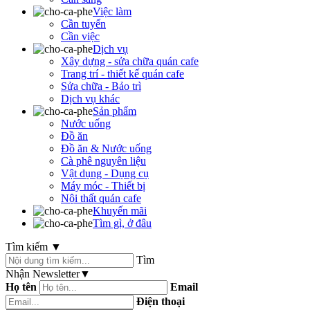
Việc làm
Cần tuyển
Cần việc
Dịch vụ
Xây dựng - sửa chữa quán cafe
Trang trí - thiết kế quán cafe
Sửa chữa - Bảo trì
Dịch vụ khác
Sản phẩm
Nước uống
Đồ ăn
Đồ ăn & Nước uống
Cà phê nguyên liệu
Vật dụng - Dụng cụ
Máy móc - Thiết bị
Nội thất quán cafe
Khuyến mãi
Tìm gì, ở đâu
Tìm kiếm
▼
Tìm
Nhận Newsletter
▼
Họ tên
Email
Điện thoại