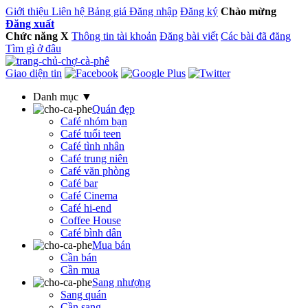
Giới thiệu
Liên hệ
Bảng giá
Đăng nhập
Đăng ký
Chào mừng
Đăng xuất
Chức năng
X
Thông tin tài khoản
Đăng bài viết
Các bài đã đăng
Tìm gì ở đâu
Giao diện tin
Danh mục ▼
Quán đẹp
Café nhóm bạn
Café tuổi teen
Café tình nhân
Café trung niên
Café văn phòng
Café bar
Café Cinema
Café hi-end
Coffee House
Café bình dân
Mua bán
Cần bán
Cần mua
Sang nhượng
Sang quán
Cần sang