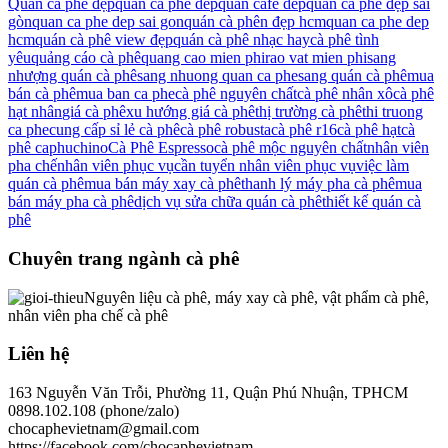
Quán cà phê đẹp
quan ca phe dep
quan cafe dep
quán cà phê đẹp sải
gòn
quan ca phe dep sai gon
quán cà phên đẹp hcm
quan ca phe dep
hcm
quán cà phê view đẹp
quán cà phê nhạc hay
cà phê tình
yêu
quảng cáo cà phê
quang cao mien phi
rao vat mien phi
sang
nhượng quán cà phê
sang nhuong quan ca phe
sang quán cà phê
mua
bán cà phê
mua ban ca phe
cà phê nguyên chất
cà phê nhân xô
cà phê
hạt nhân
giá cà phê
xu hướng giá cà phê
thị trường cà phê
thi truong
ca phe
cung cấp sỉ lẻ cà phê
cà phê robusta
cà phê r16
cà phê hạt
cà
phê caphuchino
Cà Phê Espresso
cà phê mộc nguyên chất
nhân viên
pha chế
nhân viên phục vụ
cần tuyển nhân viên phục vụ
việc làm
quán cà phê
mua bán máy xay cà phê
thanh lý máy pha cà phê
mua
bán máy pha cà phê
dịch vụ sửa chữa quán cà phê
thiết kế quán cà
phê
Chuyên trang ngành cà phê
Nguyên liệu cà phê, máy xay cà phê, vật phẩm cà phê,
nhân viên pha chế cà phê
Liên hệ
163 Nguyễn Văn Trỗi, Phường 11, Quận Phú Nhuận, TPHCM
0898.102.108 (phone/zalo)
chocaphevietnam@gmail.com
https://facebook.com/chocaphevietnam