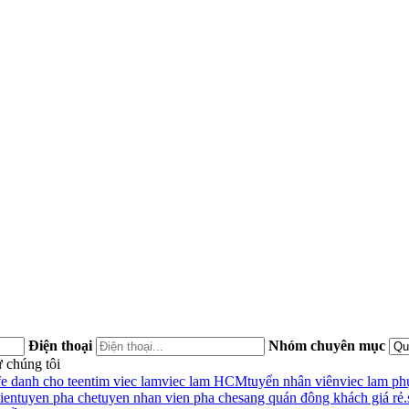
Điện thoại
Nhóm chuyên mục
 chúng tôi
fe danh cho teen
tim viec lam
viec lam HCM
tuyển nhân viên
viec lam ph
ien
tuyen pha che
tuyen nhan vien pha che
sang quán đông khách giá rẻ.