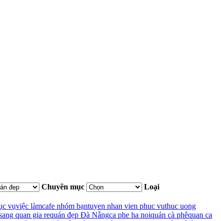
Chuyên mục
Loại
ục vụ
việc làm
cafe nhóm bạn
tuyen nhan vien phuc vu
thuc uong
sang quan gia re
quán đẹp Đà Nẵng
ca phe ha noi
quán cà phê
quan ca