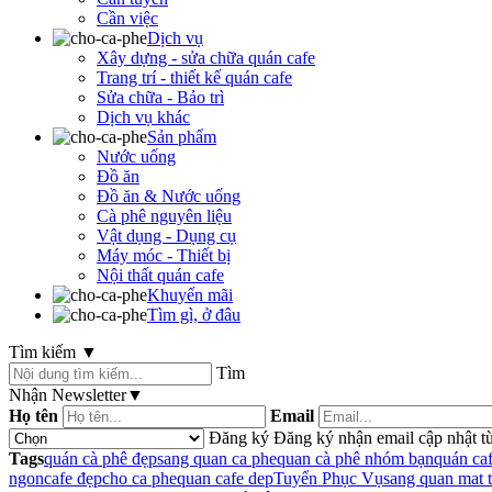
Cần việc
Dịch vụ
Xây dựng - sửa chữa quán cafe
Trang trí - thiết kế quán cafe
Sửa chữa - Bảo trì
Dịch vụ khác
Sản phẩm
Nước uống
Đồ ăn
Đồ ăn & Nước uống
Cà phê nguyên liệu
Vật dụng - Dụng cụ
Máy móc - Thiết bị
Nội thất quán cafe
Khuyến mãi
Tìm gì, ở đâu
Tìm kiếm
▼
Tìm
Nhận Newsletter
▼
Họ tên
Email
Đăng ký
Đăng ký nhận email cập nhật từ
Tags
quán cà phê đẹp
sang quan ca phe
quan cà phê nhóm bạn
quán ca
ngon
cafe đẹp
cho ca phe
quan cafe dep
Tuyển Phục Vụ
sang quan mat t