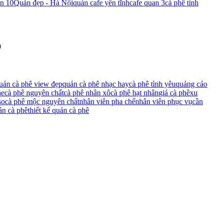
an 10
Quán đẹp - Hà Nội
quán cafe yên tĩnh
cafe quan 3
cà phê tình
0
uán cà phê view đẹp
quán cà phê nhạc hay
cà phê tình yêu
quảng cáo
he
cà phê nguyên chất
cà phê nhân xô
cà phê hạt nhân
giá cà phê
xu
so
cà phê mộc nguyên chất
nhân viên pha chế
nhân viên phục vụ
cần
án cà phê
thiết kế quán cà phê