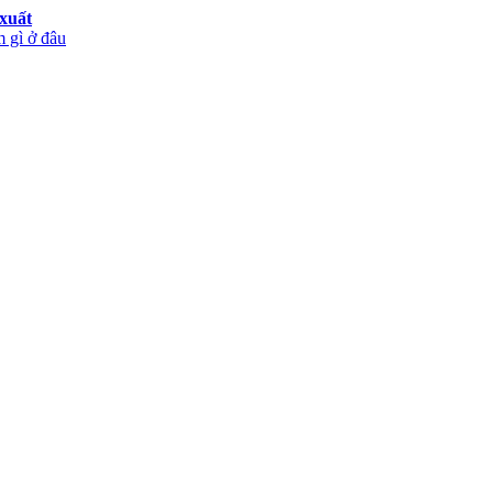
xuất
 gì ở đâu