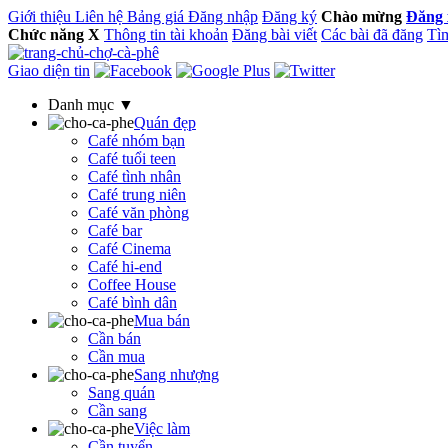
Giới thiệu
Liên hệ
Bảng giá
Đăng nhập
Đăng ký
Chào mừng
Đăng 
Chức năng
X
Thông tin tài khoản
Đăng bài viết
Các bài đã đăng
Tìm
Giao diện tin
Danh mục ▼
Quán đẹp
Café nhóm bạn
Café tuổi teen
Café tình nhân
Café trung niên
Café văn phòng
Café bar
Café Cinema
Café hi-end
Coffee House
Café bình dân
Mua bán
Cần bán
Cần mua
Sang nhượng
Sang quán
Cần sang
Việc làm
Cần tuyển