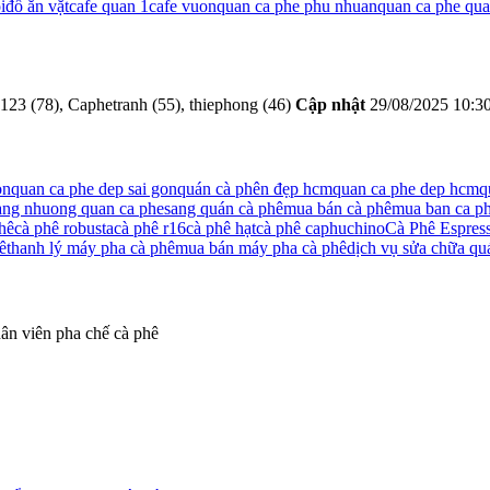
i
đồ ăn vặt
cafe quan 1
cafe vuon
quan ca phe phu nhuan
quan ca phe qu
23 (78), Caphetranh (55), thiephong (46)
Cập nhật
29/08/2025 10:3
òn
quan ca phe dep sai gon
quán cà phên đẹp hcm
quan ca phe dep hcm
q
ang nhuong quan ca phe
sang quán cà phê
mua bán cà phê
mua ban ca p
phê
cà phê robusta
cà phê r16
cà phê hạt
cà phê caphuchino
Cà Phê Espres
ê
thanh lý máy pha cà phê
mua bán máy pha cà phê
dịch vụ sửa chữa qu
ân viên pha chế cà phê