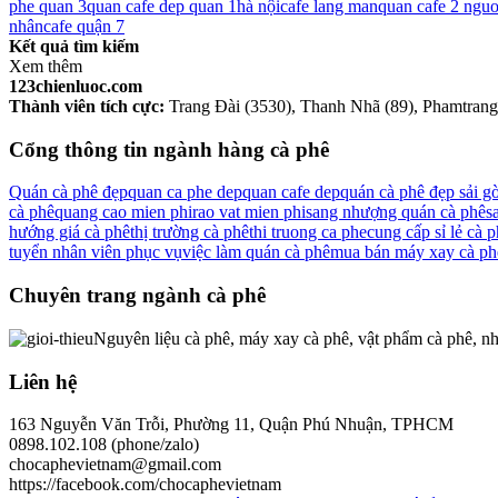
phe quan 3
quan cafe dep quan 1
hà nội
cafe lang man
quan cafe 2 nguo
nhân
cafe quận 7
Kết quả tìm kiếm
Xem thêm
123chienluoc.com
Thành viên tích cực:
Trang Đài (3530), Thanh Nhã (89), Phamtrang1
Cổng thông tin ngành hàng cà phê
Quán cà phê đẹp
quan ca phe dep
quan cafe dep
quán cà phê đẹp sải g
cà phê
quang cao mien phi
rao vat mien phi
sang nhượng quán cà phê
s
hướng giá cà phê
thị trường cà phê
thi truong ca phe
cung cấp sỉ lẻ cà 
tuyển nhân viên phục vụ
việc làm quán cà phê
mua bán máy xay cà ph
Chuyên trang ngành cà phê
Nguyên liệu cà phê, máy xay cà phê, vật phẩm cà phê, nh
Liên hệ
163 Nguyễn Văn Trỗi, Phường 11, Quận Phú Nhuận, TPHCM
0898.102.108 (phone/zalo)
chocaphevietnam@gmail.com
https://facebook.com/chocaphevietnam