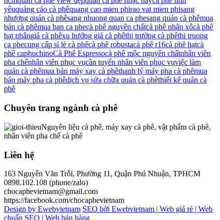
hcm
quán cà phê view đẹp
quán cà phê nhạc hay
cà phê tình
yêu
quảng cáo cà phê
quang cao mien phi
rao vat mien phi
sang
nhượng quán cà phê
sang nhuong quan ca phe
sang quán cà phê
mua
bán cà phê
mua ban ca phe
cà phê nguyên chất
cà phê nhân xô
cà phê
hạt nhân
giá cà phê
xu hướng giá cà phê
thị trường cà phê
thi truong
ca phe
cung cấp sỉ lẻ cà phê
cà phê robusta
cà phê r16
cà phê hạt
cà
phê caphuchino
Cà Phê Espresso
cà phê mộc nguyên chất
nhân viên
pha chế
nhân viên phục vụ
cần tuyển nhân viên phục vụ
việc làm
quán cà phê
mua bán máy xay cà phê
thanh lý máy pha cà phê
mua
bán máy pha cà phê
dịch vụ sửa chữa quán cà phê
thiết kế quán cà
phê
Chuyên trang ngành cà phê
Nguyên liệu cà phê, máy xay cà phê, vật phẩm cà phê,
nhân viên pha chế cà phê
Liên hệ
163 Nguyễn Văn Trỗi, Phường 11, Quận Phú Nhuận, TPHCM
0898.102.108 (phone/zalo)
chocaphevietnam@gmail.com
https://facebook.com/chocaphevietnam
Design by Ewebvietnam
SEO bời Ewebvietnam |
Web giá rẻ |
Web
chuẩn SEO |
Web bán hàng