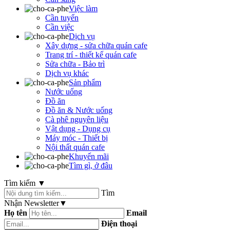
Việc làm
Cần tuyển
Cần việc
Dịch vụ
Xây dựng - sửa chữa quán cafe
Trang trí - thiết kế quán cafe
Sửa chữa - Bảo trì
Dịch vụ khác
Sản phẩm
Nước uống
Đồ ăn
Đồ ăn & Nước uống
Cà phê nguyên liệu
Vật dụng - Dụng cụ
Máy móc - Thiết bị
Nội thất quán cafe
Khuyến mãi
Tìm gì, ở đâu
Tìm kiếm
▼
Tìm
Nhận Newsletter
▼
Họ tên
Email
Điện thoại