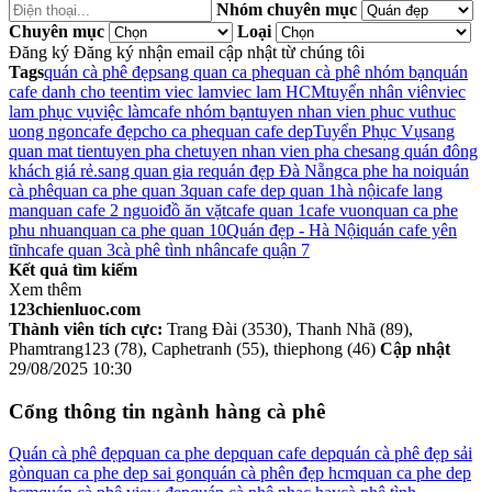
Nhóm chuyên mục
Chuyên mục
Loại
Đăng ký
Đăng ký nhận email cập nhật từ chúng tôi
Tags
quán cà phê đẹp
sang quan ca phe
quan cà phê nhóm bạn
quán
cafe danh cho teen
tim viec lam
viec lam HCM
tuyển nhân viên
viec
lam phục vụ
việc làm
cafe nhóm bạn
tuyen nhan vien phuc vu
thuc
uong ngon
cafe đẹp
cho ca phe
quan cafe dep
Tuyển Phục Vụ
sang
quan mat tien
tuyen pha che
tuyen nhan vien pha che
sang quán đông
khách giá rẻ.
sang quan gia re
quán đẹp Đà Nẵng
ca phe ha noi
quán
cà phê
quan ca phe quan 3
quan cafe dep quan 1
hà nội
cafe lang
man
quan cafe 2 nguoi
đồ ăn vặt
cafe quan 1
cafe vuon
quan ca phe
phu nhuan
quan ca phe quan 10
Quán đẹp - Hà Nội
quán cafe yên
tĩnh
cafe quan 3
cà phê tình nhân
cafe quận 7
Kết quả tìm kiếm
Xem thêm
123chienluoc.com
Thành viên tích cực:
Trang Đài (3530), Thanh Nhã (89),
Phamtrang123 (78), Caphetranh (55), thiephong (46)
Cập nhật
29/08/2025 10:30
Cổng thông tin ngành hàng cà phê
Quán cà phê đẹp
quan ca phe dep
quan cafe dep
quán cà phê đẹp sải
gòn
quan ca phe dep sai gon
quán cà phên đẹp hcm
quan ca phe dep