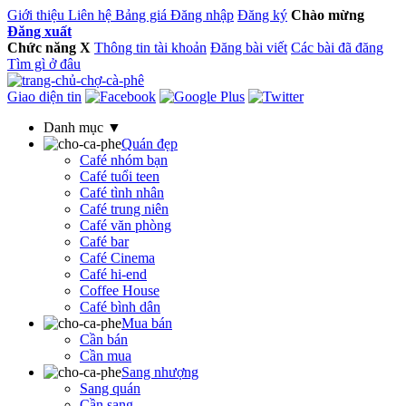
Giới thiệu
Liên hệ
Bảng giá
Đăng nhập
Đăng ký
Chào mừng
Đăng xuất
Chức năng
X
Thông tin tài khoản
Đăng bài viết
Các bài đã đăng
Tìm gì ở đâu
Giao diện tin
Danh mục ▼
Quán đẹp
Café nhóm bạn
Café tuổi teen
Café tình nhân
Café trung niên
Café văn phòng
Café bar
Café Cinema
Café hi-end
Coffee House
Café bình dân
Mua bán
Cần bán
Cần mua
Sang nhượng
Sang quán
Cần sang