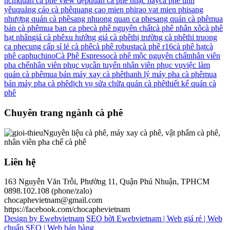
hcm
quán cà phê view đẹp
quán cà phê nhạc hay
cà phê tình
yêu
quảng cáo cà phê
quang cao mien phi
rao vat mien phi
sang
nhượng quán cà phê
sang nhuong quan ca phe
sang quán cà phê
mua
bán cà phê
mua ban ca phe
cà phê nguyên chất
cà phê nhân xô
cà phê
hạt nhân
giá cà phê
xu hướng giá cà phê
thị trường cà phê
thi truong
ca phe
cung cấp sỉ lẻ cà phê
cà phê robusta
cà phê r16
cà phê hạt
cà
phê caphuchino
Cà Phê Espresso
cà phê mộc nguyên chất
nhân viên
pha chế
nhân viên phục vụ
cần tuyển nhân viên phục vụ
việc làm
quán cà phê
mua bán máy xay cà phê
thanh lý máy pha cà phê
mua
bán máy pha cà phê
dịch vụ sửa chữa quán cà phê
thiết kế quán cà
phê
Chuyên trang ngành cà phê
Nguyên liệu cà phê, máy xay cà phê, vật phẩm cà phê,
nhân viên pha chế cà phê
Liên hệ
163 Nguyễn Văn Trỗi, Phường 11, Quận Phú Nhuận, TPHCM
0898.102.108 (phone/zalo)
chocaphevietnam@gmail.com
https://facebook.com/chocaphevietnam
Design by Ewebvietnam
SEO bời Ewebvietnam |
Web giá rẻ |
Web
chuẩn SEO |
Web bán hàng