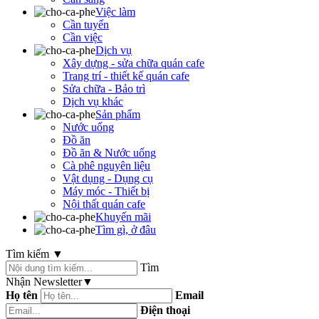
Việc làm
Cần tuyển
Cần việc
Dịch vụ
Xây dựng - sửa chữa quán cafe
Trang trí - thiết kế quán cafe
Sửa chữa - Bảo trì
Dịch vụ khác
Sản phẩm
Nước uống
Đồ ăn
Đồ ăn & Nước uống
Cà phê nguyên liệu
Vật dụng - Dụng cụ
Máy móc - Thiết bị
Nội thất quán cafe
Khuyến mãi
Tìm gì, ở đâu
Tìm kiếm
▼
Tìm
Nhận Newsletter
▼
Họ tên
Email
Điện thoại