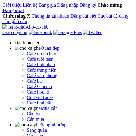
Giới thiệu
Liên hệ
Bảng giá
Đăng nhập
Đăng ký
Chào mừng
Đăng xuất
Chức năng
X
Thông tin tài khoản
Đăng bài viết
Các bài đã đăng
Tìm gì ở đâu
Giao diện tin
Danh mục ▼
Quán đẹp
Café nhóm bạn
Café tuổi teen
Café tình nhân
Café trung niên
Café văn phòng
Café bar
Café Cinema
Café hi-end
Coffee House
Café bình dân
Mua bán
Cần bán
Cần mua
Sang nhượng
Sang quán
Cần sang