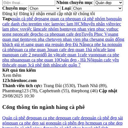
Nhóm chuyên mục
Chuyên mục
Loại
Đăng ký
Đăng ký nhận email cập nhật từ chúng tôi
Tags
quán cà phê đẹp
sang quan ca phe
quan cà phê nhóm bạn
quán
cafe danh cho teen
tim viec lam
viec lam HCM
tuyển nhân viên
viec
lam phục vụ
việc làm
cafe nhóm bạn
tuyen nhan vien phuc vu
thuc
uong ngon
cafe đẹp
cho ca phe
quan cafe dep
Tuyển Phục Vụ
sang
quan mat tien
tuyen pha che
tuyen nhan vien pha che
sang quán đông
khách giá rẻ.
sang quan gia re
quán đẹp Đà Nẵng
ca phe ha noi
quán
cà phê
quan ca phe quan 3
quan cafe dep quan 1
hà nội
cafe lang
man
quan cafe 2 nguoi
đồ ăn vặt
cafe quan 1
cafe vuon
quan ca phe
phu nhuan
quan ca phe quan 10
Quán đẹp - Hà Nội
quán cafe yên
tĩnh
cafe quan 3
cà phê tình nhân
cafe quận 7
Kết quả tìm kiếm
Xem thêm
123chienluoc.com
Thành viên tích cực:
Trang Đài (3530), Thanh Nhã (89),
Phamtrang123 (78), Caphetranh (55), thiephong (46)
Cập nhật
29/08/2025 10:30
Cổng thông tin ngành hàng cà phê
Quán cà phê đẹp
quan ca phe dep
quan cafe dep
quán cà phê đẹp sải
gòn
quan ca phe dep sai gon
quán cà phên đẹp hcm
quan ca phe dep