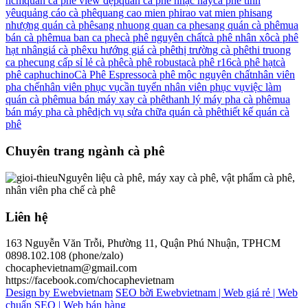
hcm
quán cà phê view đẹp
quán cà phê nhạc hay
cà phê tình
yêu
quảng cáo cà phê
quang cao mien phi
rao vat mien phi
sang
nhượng quán cà phê
sang nhuong quan ca phe
sang quán cà phê
mua
bán cà phê
mua ban ca phe
cà phê nguyên chất
cà phê nhân xô
cà phê
hạt nhân
giá cà phê
xu hướng giá cà phê
thị trường cà phê
thi truong
ca phe
cung cấp sỉ lẻ cà phê
cà phê robusta
cà phê r16
cà phê hạt
cà
phê caphuchino
Cà Phê Espresso
cà phê mộc nguyên chất
nhân viên
pha chế
nhân viên phục vụ
cần tuyển nhân viên phục vụ
việc làm
quán cà phê
mua bán máy xay cà phê
thanh lý máy pha cà phê
mua
bán máy pha cà phê
dịch vụ sửa chữa quán cà phê
thiết kế quán cà
phê
Chuyên trang ngành cà phê
Nguyên liệu cà phê, máy xay cà phê, vật phẩm cà phê,
nhân viên pha chế cà phê
Liên hệ
163 Nguyễn Văn Trỗi, Phường 11, Quận Phú Nhuận, TPHCM
0898.102.108 (phone/zalo)
chocaphevietnam@gmail.com
https://facebook.com/chocaphevietnam
Design by Ewebvietnam
SEO bời Ewebvietnam |
Web giá rẻ |
Web
chuẩn SEO |
Web bán hàng