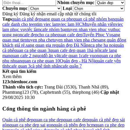
Nhóm chuyên mục
Chuyên mục
Loại
Đăng ký
Đăng ký nhận email cập nhật từ chúng tôi
Tags
quán cà phê đẹp
sang quan ca phe
quan cà phê nhóm bạn
quán
cafe danh cho teen
tim viec lam
viec lam HCM
tuyển nhân viên
viec
lam phục vụ
việc làm
cafe nhóm bạn
tuyen nhan vien phuc vu
thuc
uong ngon
cafe đẹp
cho ca phe
quan cafe dep
Tuyển Phục Vụ
sang
quan mat tien
tuyen pha che
tuyen nhan vien pha che
sang quán đông
khách giá rẻ.
sang quan gia re
quán đẹp Đà Nẵng
ca phe ha noi
quán
cà phê
quan ca phe quan 3
quan cafe dep quan 1
hà nội
cafe lang
man
quan cafe 2 nguoi
đồ ăn vặt
cafe quan 1
cafe vuon
quan ca phe
phu nhuan
quan ca phe quan 10
Quán đẹp - Hà Nội
quán cafe yên
tĩnh
cafe quan 3
cà phê tình nhân
cafe quận 7
Kết quả tìm kiếm
Xem thêm
123chienluoc.com
Thành viên tích cực:
Trang Đài (3530), Thanh Nhã (89),
Phamtrang123 (78), Caphetranh (55), thiephong (46)
Cập nhật
29/08/2025 10:30
Cổng thông tin ngành hàng cà phê
Quán cà phê đẹp
quan ca phe dep
quan cafe dep
quán cà phê đẹp sải
gòn
quan ca phe dep sai gon
quán cà phên đẹp hcm
quan ca phe dep