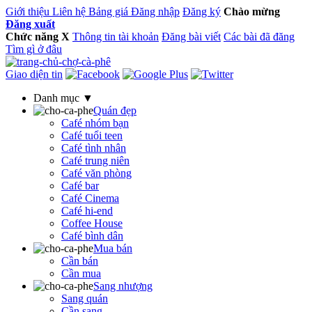
Giới thiệu
Liên hệ
Bảng giá
Đăng nhập
Đăng ký
Chào mừng
Đăng xuất
Chức năng
X
Thông tin tài khoản
Đăng bài viết
Các bài đã đăng
Tìm gì ở đâu
Giao diện tin
Danh mục ▼
Quán đẹp
Café nhóm bạn
Café tuổi teen
Café tình nhân
Café trung niên
Café văn phòng
Café bar
Café Cinema
Café hi-end
Coffee House
Café bình dân
Mua bán
Cần bán
Cần mua
Sang nhượng
Sang quán
Cần sang