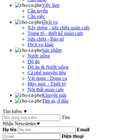
Việc làm
Cần tuyển
Cần việc
Dịch vụ
Xây dựng - sửa chữa quán cafe
Trang trí - thiết kế quán cafe
Sửa chữa - Bảo trì
Dịch vụ khác
Sản phẩm
Nước uống
Đồ ăn
Đồ ăn & Nước uống
Cà phê nguyên liệu
Vật dụng - Dụng cụ
Máy móc - Thiết bị
Nội thất quán cafe
Khuyến mãi
Tìm gì, ở đâu
Tìm kiếm
▼
Tìm
Nhận Newsletter
▼
Họ tên
Email
Điện thoại