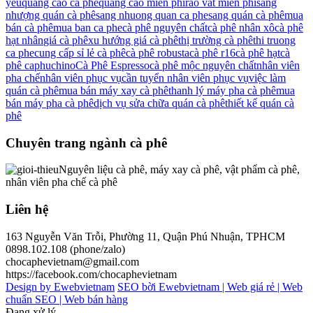
yêu
quảng cáo cà phê
quang cao mien phi
rao vat mien phi
sang
nhượng quán cà phê
sang nhuong quan ca phe
sang quán cà phê
mua
bán cà phê
mua ban ca phe
cà phê nguyên chất
cà phê nhân xô
cà phê
hạt nhân
giá cà phê
xu hướng giá cà phê
thị trường cà phê
thi truong
ca phe
cung cấp sỉ lẻ cà phê
cà phê robusta
cà phê r16
cà phê hạt
cà
phê caphuchino
Cà Phê Espresso
cà phê mộc nguyên chất
nhân viên
pha chế
nhân viên phục vụ
cần tuyển nhân viên phục vụ
việc làm
quán cà phê
mua bán máy xay cà phê
thanh lý máy pha cà phê
mua
bán máy pha cà phê
dịch vụ sửa chữa quán cà phê
thiết kế quán cà
phê
Chuyên trang ngành cà phê
Nguyên liệu cà phê, máy xay cà phê, vật phẩm cà phê,
nhân viên pha chế cà phê
Liên hệ
163 Nguyễn Văn Trỗi, Phường 11, Quận Phú Nhuận, TPHCM
0898.102.108 (phone/zalo)
chocaphevietnam@gmail.com
https://facebook.com/chocaphevietnam
Design by Ewebvietnam
SEO bời Ewebvietnam |
Web giá rẻ |
Web
chuẩn SEO |
Web bán hàng
Đang xử lý...