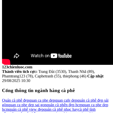
123chienluoc.com
Thành viên tích cực:
Trang Đài (3530), Thanh Nhã (89),
Phamtrang123 (78), Caphetranh (55), thiephong (46)
Cập nhật
29/08/2025 10:30
Cổng thông tin ngành hàng cà phê
Quán cà phê đẹp
quan ca phe dep
quan cafe dep
quán cà phê đẹp sải
gòn
quan ca phe dep sai gon
quán cà phên đẹp hcm
quan ca phe dep
hcm
quán cà phê view đẹp
quán cà phê nhạc hay
cà phê tình