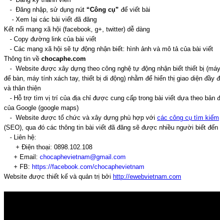
- Đăng nhập, sử dụng nút
“Công cụ”
để viết bài
- Xem lại các bài viết đã đăng
Kết nối mạng xã hội (facebook, g+, twitter) dễ dàng
- Copy đường link của bài viết
- Các mạng xã hội sẽ tự động nhận biết: hình ảnh và mô tả của bài viết
Thông tin về
chocaphe.com
- Website được xây dựng theo công nghệ tự động nhận biết thiết bị (má
để bàn, máy tính xách tay, thiết bị di động) nhằm để hiển thị giao diện đầy 
và thân thiện
- Hỗ trợ tìm vị trí của địa chỉ được cung cấp trong bài viết dựa theo bản 
của Google (google maps)
- Website được tổ chức và xây dựng phù hợp với
các công cụ tìm kiếm
(SEO), qua đó các thông tin bài viết đã đăng sẽ được nhiều người biết đến
- Liên hệ:
+ Điện thoại: 0898.102.108
+ Email:
chocaphevietnam@gmail.com
+ FB:
https://facebook.com/chocaphevietnam
Website được thiết kế và quản trị bởi
http://ewebvietnam.com