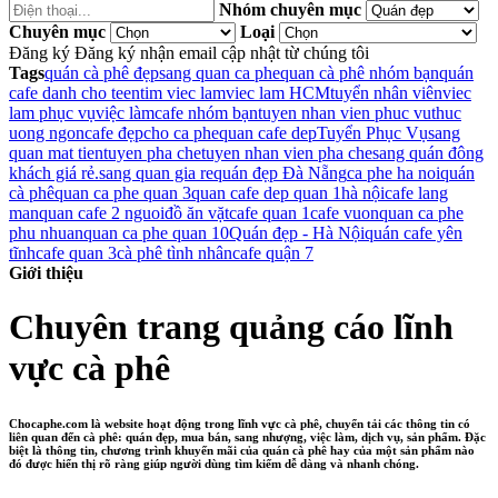
Nhóm chuyên mục
Chuyên mục
Loại
Đăng ký
Đăng ký nhận email cập nhật từ chúng tôi
Tags
quán cà phê đẹp
sang quan ca phe
quan cà phê nhóm bạn
quán
cafe danh cho teen
tim viec lam
viec lam HCM
tuyển nhân viên
viec
lam phục vụ
việc làm
cafe nhóm bạn
tuyen nhan vien phuc vu
thuc
uong ngon
cafe đẹp
cho ca phe
quan cafe dep
Tuyển Phục Vụ
sang
quan mat tien
tuyen pha che
tuyen nhan vien pha che
sang quán đông
khách giá rẻ.
sang quan gia re
quán đẹp Đà Nẵng
ca phe ha noi
quán
cà phê
quan ca phe quan 3
quan cafe dep quan 1
hà nội
cafe lang
man
quan cafe 2 nguoi
đồ ăn vặt
cafe quan 1
cafe vuon
quan ca phe
phu nhuan
quan ca phe quan 10
Quán đẹp - Hà Nội
quán cafe yên
tĩnh
cafe quan 3
cà phê tình nhân
cafe quận 7
Giới thiệu
Chuyên trang quảng cáo lĩnh
vực cà phê
Chocaphe.com là website hoạt động trong lĩnh vực cà phê, chuyển tải các thông tin có
liên quan đến cà phê: quán đẹp, mua bán, sang nhượng, việc làm, dịch vụ, sản phẩm. Đặc
biệt là thông tin, chương trình khuyến mãi của quán cà phê hay của một sản phẩm nào
đó được hiển thị rõ ràng giúp người dùng tìm kiếm dễ dàng và nhanh chóng.