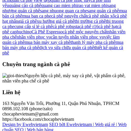
hcm
quán cà phê view đẹp
quán cà phê nhạc hay
cà phê tình
yêu
quảng cáo cà phê
quang cao mien phi
rao vat mien phi
sang
nhượng quán cà phê
sang nhuong quan ca phe
sang quán cà phê
mua
bán cà phê
mua ban ca phe
cà phê nguyên chất
cà phê nhân xô
cà phê
hạt nhân
giá cà phê
xu hướng giá cà phê
thị trường cà phê
thi truong
ca phe
cung cấp sỉ lẻ cà phê
cà phê robusta
cà phê r16
cà phê hạt
cà
phê caphuchino
Cà Phê Espresso
cà phê mộc nguyên chất
nhân viên
pha chế
nhân viên phục vụ
cần tuyển nhân viên phục vụ
việc làm
quán cà phê
mua bán máy xay cà phê
thanh lý máy pha cà phê
mua
bán máy pha cà phê
dịch vụ sửa chữa quán cà phê
thiết kế quán cà
phê
Chuyên trang ngành cà phê
Nguyên liệu cà phê, máy xay cà phê, vật phẩm cà phê,
nhân viên pha chế cà phê
Liên hệ
163 Nguyễn Văn Trỗi, Phường 11, Quận Phú Nhuận, TPHCM
0898.102.108 (phone/zalo)
chocaphevietnam@gmail.com
https://facebook.com/chocaphevietnam
Design by Ewebvietnam
SEO bời Ewebvietnam |
Web giá rẻ |
Web
chuẩn SEO |
Web bán hàng