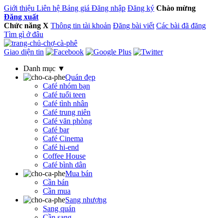
Giới thiệu
Liên hệ
Bảng giá
Đăng nhập
Đăng ký
Chào mừng
Đăng xuất
Chức năng
X
Thông tin tài khoản
Đăng bài viết
Các bài đã đăng
Tìm gì ở đâu
Giao diện tin
Danh mục ▼
Quán đẹp
Café nhóm bạn
Café tuổi teen
Café tình nhân
Café trung niên
Café văn phòng
Café bar
Café Cinema
Café hi-end
Coffee House
Café bình dân
Mua bán
Cần bán
Cần mua
Sang nhượng
Sang quán
Cần sang