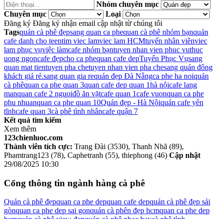
Nhóm chuyên mục
Chuyên mục
Loại
Đăng ký
Đăng ký nhận email cập nhật từ chúng tôi
Tags
quán cà phê đẹp
sang quan ca phe
quan cà phê nhóm bạn
quán
cafe danh cho teen
tim viec lam
viec lam HCM
tuyển nhân viên
viec
lam phục vụ
việc làm
cafe nhóm bạn
tuyen nhan vien phuc vu
thuc
uong ngon
cafe đẹp
cho ca phe
quan cafe dep
Tuyển Phục Vụ
sang
quan mat tien
tuyen pha che
tuyen nhan vien pha che
sang quán đông
khách giá rẻ.
sang quan gia re
quán đẹp Đà Nẵng
ca phe ha noi
quán
cà phê
quan ca phe quan 3
quan cafe dep quan 1
hà nội
cafe lang
man
quan cafe 2 nguoi
đồ ăn vặt
cafe quan 1
cafe vuon
quan ca phe
phu nhuan
quan ca phe quan 10
Quán đẹp - Hà Nội
quán cafe yên
tĩnh
cafe quan 3
cà phê tình nhân
cafe quận 7
Kết quả tìm kiếm
Xem thêm
123chienluoc.com
Thành viên tích cực:
Trang Đài (3530), Thanh Nhã (89),
Phamtrang123 (78), Caphetranh (55), thiephong (46)
Cập nhật
29/08/2025 10:30
Cổng thông tin ngành hàng cà phê
Quán cà phê đẹp
quan ca phe dep
quan cafe dep
quán cà phê đẹp sải
gòn
quan ca phe dep sai gon
quán cà phên đẹp hcm
quan ca phe dep