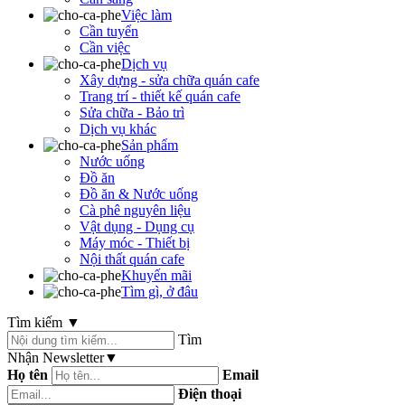
Việc làm
Cần tuyển
Cần việc
Dịch vụ
Xây dựng - sửa chữa quán cafe
Trang trí - thiết kế quán cafe
Sửa chữa - Bảo trì
Dịch vụ khác
Sản phẩm
Nước uống
Đồ ăn
Đồ ăn & Nước uống
Cà phê nguyên liệu
Vật dụng - Dụng cụ
Máy móc - Thiết bị
Nội thất quán cafe
Khuyến mãi
Tìm gì, ở đâu
Tìm kiếm
▼
Tìm
Nhận Newsletter
▼
Họ tên
Email
Điện thoại