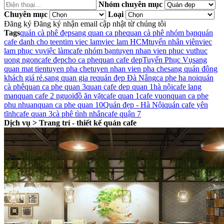
Nhóm chuyên mục
Chuyên mục
Loại
Đăng ký
Đăng ký nhận email cập nhật từ chúng tôi
Tags
quán cà phê đẹp
sang quan ca phe
quan cà phê nhóm bạn
quán
cafe danh cho teen
tim viec lam
viec lam HCM
tuyển nhân viên
viec
lam phục vụ
việc làm
cafe nhóm bạn
tuyen nhan vien phuc vu
thuc
uong ngon
cafe đẹp
cho ca phe
quan cafe dep
Tuyển Phục Vụ
sang
quan mat tien
tuyen pha che
tuyen nhan vien pha che
sang quán đông
khách giá rẻ.
sang quan gia re
quán đẹp Đà Nẵng
ca phe ha noi
quán
cà phê
quan ca phe quan 3
quan cafe dep quan 1
hà nội
cafe lang
man
quan cafe 2 nguoi
đồ ăn vặt
cafe quan 1
cafe vuon
quan ca phe
phu nhuan
quan ca phe quan 10
Quán đẹp - Hà Nội
quán cafe yên
tĩnh
cafe quan 3
cà phê tình nhân
cafe quận 7
Dịch vụ > Trang trí - thiết kế quán cafe