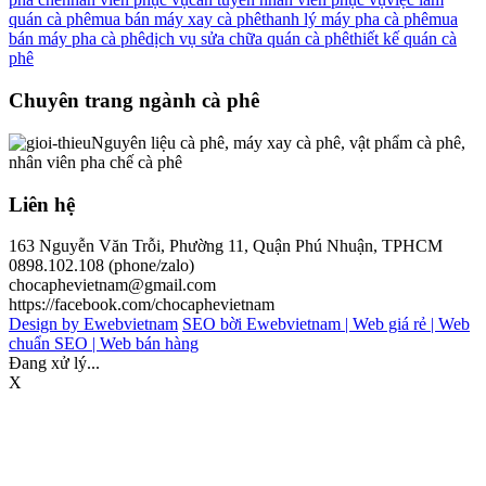
quán cà phê
mua bán máy xay cà phê
thanh lý máy pha cà phê
mua
bán máy pha cà phê
dịch vụ sửa chữa quán cà phê
thiết kế quán cà
phê
Chuyên trang ngành cà phê
Nguyên liệu cà phê, máy xay cà phê, vật phẩm cà phê,
nhân viên pha chế cà phê
Liên hệ
163 Nguyễn Văn Trỗi, Phường 11, Quận Phú Nhuận, TPHCM
0898.102.108 (phone/zalo)
chocaphevietnam@gmail.com
https://facebook.com/chocaphevietnam
Design by Ewebvietnam
SEO bời Ewebvietnam |
Web giá rẻ |
Web
chuẩn SEO |
Web bán hàng
Đang xử lý...
X