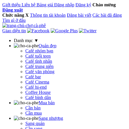
Giới thiệu
Liên hệ
Bảng giá
Đăng nhập
Đăng ký
Chào mừng
Đăng xuất
Chức năng
X
Thông tin tài khoản
Đăng bài viết
Các bài đã đăng
Tìm gì ở đâu
Giao diện tin
Danh mục ▼
Quán đẹp
Café nhóm bạn
Café tuổi teen
Café tình nhân
Café trung niên
Café văn phòng
Café bar
Café Cinema
Café hi-end
Coffee House
Café bình dân
Mua bán
Cần bán
Cần mua
Sang nhượng
Sang quán
Cần sang