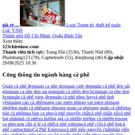
giá rẻ ...
Loại: Trang trí, thiết kế quán
Giá:
VNĐ
Thành phố Hồ Chí Minh, Quận Bình Tân
Xem thêm
123chienluoc.com
Thành viên tích cực:
Trang Đài (3530), Thanh Nhã (89),
Phamtrang123 (78), Caphetranh (55), thiephong (46)
Cập nhật
29/08/2025 10:30
Cổng thông tin ngành hàng cà phê
Quán cà phê đẹp
quan ca phe dep
quan cafe dep
quán cà phê đẹp sải
gòn
quan ca phe dep sai gon
quán cà phên đẹp hcm
quan ca phe dep
hcm
quán cà phê view đẹp
quán cà phê nhạc hay
cà phê tình
yêu
quảng cáo cà phê
quang cao mien phi
rao vat mien phi
sang
nhượng quán cà phê
sang nhuong quan ca phe
sang quán cà phê
mua
bán cà phê
mua ban ca phe
cà phê nguyên chất
cà phê nhân xô
cà phê
hạt nhân
giá cà phê
xu hướng giá cà phê
thị trường cà phê
thi truong
ca phe
cung cấp sỉ lẻ cà phê
cà phê robusta
cà phê r16
cà phê hạt
cà
phê caphuchino
Cà Phê Espresso
cà phê mộc nguyên chất
nhân viên
pha chế
nhân viên phục vụ
cần tuyển nhân viên phục vụ
việc làm