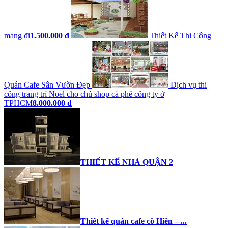
mang đi
1.500.000 đ
Thiết Kế Thi Công
Quán Cafe Sân Vườn Đẹp
Dịch vụ thi
công trang trí Noel cho chủ shop cà phê công ty ở
TPHCM
8.000.000 đ
THIẾT KẾ NHÀ QUẬN 2
Thiết kế quán cafe cô Hiền – ...