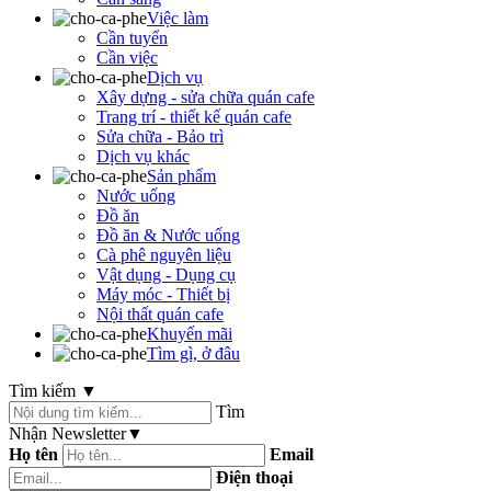
Việc làm
Cần tuyển
Cần việc
Dịch vụ
Xây dựng - sửa chữa quán cafe
Trang trí - thiết kế quán cafe
Sửa chữa - Bảo trì
Dịch vụ khác
Sản phẩm
Nước uống
Đồ ăn
Đồ ăn & Nước uống
Cà phê nguyên liệu
Vật dụng - Dụng cụ
Máy móc - Thiết bị
Nội thất quán cafe
Khuyến mãi
Tìm gì, ở đâu
Tìm kiếm
▼
Tìm
Nhận Newsletter
▼
Họ tên
Email
Điện thoại