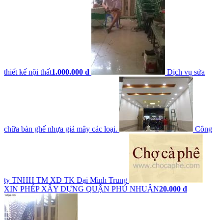
thiết kế nội thất
1.000.000 đ
Dịch vụ sửa
chữa bàn ghế nhựa giả mây các loại.
Công
ty TNHH TM XD TK Đại Minh Trung
XIN PHÉP XÂY DỰNG QUẬN PHÚ NHUẬN
20.000 đ