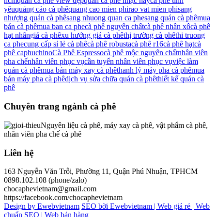
hcm
quán cà phê view đẹp
quán cà phê nhạc hay
cà phê tình
yêu
quảng cáo cà phê
quang cao mien phi
rao vat mien phi
sang
nhượng quán cà phê
sang nhuong quan ca phe
sang quán cà phê
mua
bán cà phê
mua ban ca phe
cà phê nguyên chất
cà phê nhân xô
cà phê
hạt nhân
giá cà phê
xu hướng giá cà phê
thị trường cà phê
thi truong
ca phe
cung cấp sỉ lẻ cà phê
cà phê robusta
cà phê r16
cà phê hạt
cà
phê caphuchino
Cà Phê Espresso
cà phê mộc nguyên chất
nhân viên
pha chế
nhân viên phục vụ
cần tuyển nhân viên phục vụ
việc làm
quán cà phê
mua bán máy xay cà phê
thanh lý máy pha cà phê
mua
bán máy pha cà phê
dịch vụ sửa chữa quán cà phê
thiết kế quán cà
phê
Chuyên trang ngành cà phê
Nguyên liệu cà phê, máy xay cà phê, vật phẩm cà phê,
nhân viên pha chế cà phê
Liên hệ
163 Nguyễn Văn Trỗi, Phường 11, Quận Phú Nhuận, TPHCM
0898.102.108 (phone/zalo)
chocaphevietnam@gmail.com
https://facebook.com/chocaphevietnam
Design by Ewebvietnam
SEO bời Ewebvietnam |
Web giá rẻ |
Web
chuẩn SEO |
Web bán hàng