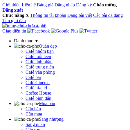
Giới thiệu
Liên hệ
Bảng giá
Đăng nhập
Đăng ký
Chào mừng
Đăng xuất
Chức năng
X
Thông tin tài khoản
Đăng bài viết
Các bài đã đăng
Tìm gì ở đâu
Giao diện tin
Danh mục ▼
Quán đẹp
Café nhóm bạn
Café tuổi teen
Café tình nhân
Café trung niên
Café văn phòng
Café bar
Café Cinema
Café hi-end
Coffee House
Café bình dân
Mua bán
Cần bán
Cần mua
Sang nhượng
Sang quán
Cần sang