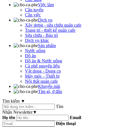
Việc làm
Cần tuyển
Cần việc
Dịch vụ
Xây dựng - sửa chữa quán cafe
Trang trí - thiết kế quán cafe
Sửa chữa - Bảo trì
Dịch vụ khác
Sản phẩm
Nước uống
Đồ ăn
Đồ ăn & Nước uống
Cà phê nguyên liệu
Vật dụng - Dụng cụ
Máy móc - Thiết bị
Nội thất quán cafe
Khuyến mãi
Tìm gì, ở đâu
Tìm kiếm
▼
Tìm
Nhận Newsletter
▼
Họ tên
Email
Điện thoại