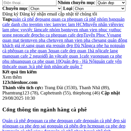
Nhóm chuyên mục
Chuyên mục
Loại
Đăng ký
Đăng ký nhận email cập nhật từ chúng tôi
Tags
quán cà phê đẹp
sang quan ca phe
quan cà phê nhóm bạn
quán
cafe danh cho teen
tim viec lam
viec lam HCM
tuyển nhân viên
viec
lam phục vụ
việc làm
cafe nhóm bạn
tuyen nhan vien phuc vu
thuc
uong ngon
cafe đẹp
cho ca phe
quan cafe dep
Tuyển Phục Vụ
sang
quan mat tien
tuyen pha che
tuyen nhan vien pha che
sang quán đông
khách giá rẻ.
sang quan gia re
quán đẹp Đà Nẵng
ca phe ha noi
quán
cà phê
quan ca phe quan 3
quan cafe dep quan 1
hà nội
cafe lang
man
quan cafe 2 nguoi
đồ ăn vặt
cafe quan 1
cafe vuon
quan ca phe
phu nhuan
quan ca phe quan 10
Quán đẹp - Hà Nội
quán cafe yên
tĩnh
cafe quan 3
cà phê tình nhân
cafe quận 7
Kết quả tìm kiếm
Xem thêm
123chienluoc.com
Thành viên tích cực:
Trang Đài (3530), Thanh Nhã (89),
Phamtrang123 (78), Caphetranh (55), thiephong (46)
Cập nhật
29/08/2025 10:30
Cổng thông tin ngành hàng cà phê
Quán cà phê đẹp
quan ca phe dep
quan cafe dep
quán cà phê đẹp sải
gòn
quan ca phe dep sai gon
quán cà phên đẹp hcm
quan ca phe dep