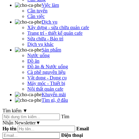
Việc làm
Cần tuyển
Cần việc
Dịch vụ
Xây dựng - sửa chữa quán cafe
Trang trí - thiết kế quán cafe
Sửa chữa - Bảo trì
Dịch vụ khác
Sản phẩm
Nước uống
Đồ ăn
Đồ ăn & Nước uống
Cà phê nguyên liệu
Vật dụng - Dụng cụ
Máy móc - Thiết bị
Nội thất quán cafe
Khuyến mãi
Tìm gì, ở đâu
Tìm kiếm
▼
Tìm
Nhận Newsletter
▼
Họ tên
Email
Điện thoại