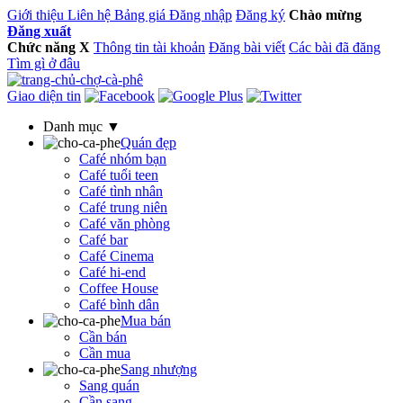
Giới thiệu
Liên hệ
Bảng giá
Đăng nhập
Đăng ký
Chào mừng
Đăng xuất
Chức năng
X
Thông tin tài khoản
Đăng bài viết
Các bài đã đăng
Tìm gì ở đâu
Giao diện tin
Danh mục ▼
Quán đẹp
Café nhóm bạn
Café tuổi teen
Café tình nhân
Café trung niên
Café văn phòng
Café bar
Café Cinema
Café hi-end
Coffee House
Café bình dân
Mua bán
Cần bán
Cần mua
Sang nhượng
Sang quán
Cần sang