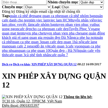
Nhóm chuyên mục
Chuyên mục
Loại
Đăng ký
Đăng ký nhận email cập nhật từ chúng tôi
Tags
quán cà phê đẹp
sang quan ca phe
quan cà phê nhóm bạn
quán
cafe danh cho teen
tim viec lam
viec lam HCM
tuyển nhân viên
viec
lam phục vụ
việc làm
cafe nhóm bạn
tuyen nhan vien phuc vu
thuc
uong ngon
cafe đẹp
cho ca phe
quan cafe dep
Tuyển Phục Vụ
sang
quan mat tien
tuyen pha che
tuyen nhan vien pha che
sang quán đông
khách giá rẻ.
sang quan gia re
quán đẹp Đà Nẵng
ca phe ha noi
quán
cà phê
quan ca phe quan 3
quan cafe dep quan 1
hà nội
cafe lang
man
quan cafe 2 nguoi
đồ ăn vặt
cafe quan 1
cafe vuon
quan ca phe
phu nhuan
quan ca phe quan 10
Quán đẹp - Hà Nội
quán cafe yên
tĩnh
cafe quan 3
cà phê tình nhân
cafe quận 7
Dịch vụ
Dịch vụ khác
XIN PHÉP XÂY DỰNG QUẬN 12
08:22 16/09/2017
XIN PHÉP XÂY DỰNG QUẬN
12
Thông tin liên hệ:
TCH 16, Quận 12, TPHCM, Việt Nam
Điện thoại:
0901835397