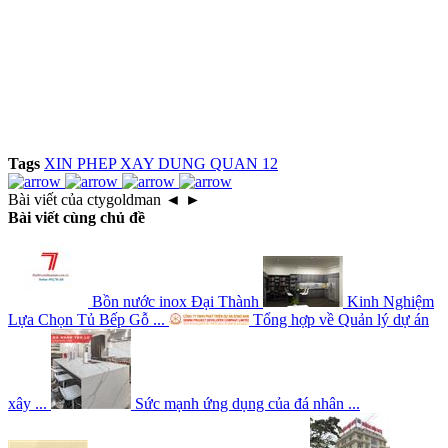
Tags
XIN PHEP XAY DUNG QUAN 12
Bài viết của ctygoldman
◄
►
Bài viết cùng chủ đề
Bồn nước inox Đại Thành
Kinh Nghiệm
Lựa Chọn Tủ Bếp Gỗ ...
Tổng hợp về Quản lý dự án
xây ...
Sức mạnh ứng dụng của đá nhân ...