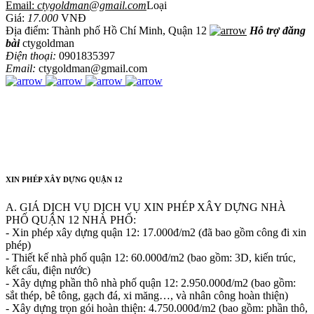
Email:
ctygoldman@gmail.com
Loại
Giá:
17.000
VNĐ
Địa điểm: Thành phố Hồ Chí Minh, Quận 12
Hỗ trợ đăng
bài
ctygoldman
Điện thoại:
0901835397
Email:
ctygoldman@gmail.com
XIN PHÉP XÂY DỰNG QUẬN 12
A. GIÁ DỊCH VỤ DỊCH VỤ XIN PHÉP XÂY DỰNG NHÀ
PHỐ QUẬN 12 NHÀ PHỐ:
- Xin phép xây dựng quận 12: 17.000đ/m2 (đã bao gồm công đi xin
phép)
- Thiết kế nhà phố quận 12: 60.000đ/m2 (bao gồm: 3D, kiến trúc,
kết cấu, điện nước)
- Xây dựng phần thô nhà phố quận 12: 2.950.000đ/m2 (bao gồm:
sắt thép, bê tông, gạch đá, xi măng…, và nhân công hoàn thiện)
- Xây dựng trọn gói hoàn thiện: 4.750.000đ/m2 (bao gồm: phần thô,