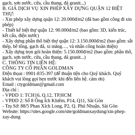
gạch, sơn nước, cửa, cầu thang, đá granit...)
B. GIÁ DỊCH VỤ XIN PHÉP XÂY DỰNG QUẬN 12 BIỆT
THỰ:
- Xin phép xây dựng quận 12: 20.000đ/m2 (đã bao gồm công đi xin
phép)
- Thiết kế biệt thự quận 12: 90.000đ/m2 (bao gồm: 3D, kiến trúc,
kết cấu, điện nước)
- Xây dựng phần thô biệt thự quận 12: 3.150.000đ/m2 (bao gồm: sắt
thép, bê tông, gạch đá, xi măng…, và nhân công hoàn thiện)
- Xây dựng trọn gói hoàn thiện: 5.150.000đ/m2 (bao gồm: phần thô,
gạch, sơn nước, cửa, cầu thang, đá granit...)
C. THÔNG TIN LIÊN HỆ:
CÔNG TY CỔ PHẦN GOLDMAN
Điện thọai : 0901-835-397 (để thuận tiện cho Quý khách. Quý
khách vui lòng gọi hẹn trước khi đến liên hệ. cảm ơn)
Email : ctygoldman@gmail.com
Địa chỉ :
- VPĐD 1: TCH16, Q.12, TP.HCM
- VPĐD 2: Số 8 Ông Ích Khiêm, P14, Q11, Sài Gòn
- Trụ Sở: 88/5 Phan Xích Long, P2, Q. Phú Nhuận, Sài Gòn
Website: https://sites.google.com/site/goldmanxaydung/xin-phep-
xay-dung