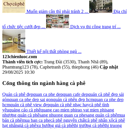
Muốn giảm cân thì phải tránh 2 ...
Địa chỉ
tổ chức tiệc cưới đẹp ...
Dịch vụ thi công trang trí ...
Thiết kế nội thất phòng ngủ ...
123chienluoc.com
Thành viên tích cực:
Trang Đài (3530), Thanh Nhã (89),
Phamtrang123 (78), Caphetranh (55), thiephong (46)
Cập nhật
29/08/2025 10:30
Cổng thông tin ngành hàng cà phê
Quán cà phê đẹp
quan ca phe dep
quan cafe dep
quán cà phê đẹp sải
gòn
quan ca phe dep sai gon
quán cà phên đẹp hcm
quan ca phe dep
hcm
quán cà phê view đẹp
quán cà phê nhạc hay
cà phê tình
yêu
quảng cáo cà phê
quang cao mien phi
rao vat mien phi
sang
nhượng quán cà phê
sang nhuong quan ca phe
sang quán cà phê
mua
bán cà phê
mua ban ca phe
cà phê nguyên chất
cà phê nhân xô
cà phê
hạt nhân
giá cà phê
xu hướng giá cà phê
thị trường cà phê
thi truong