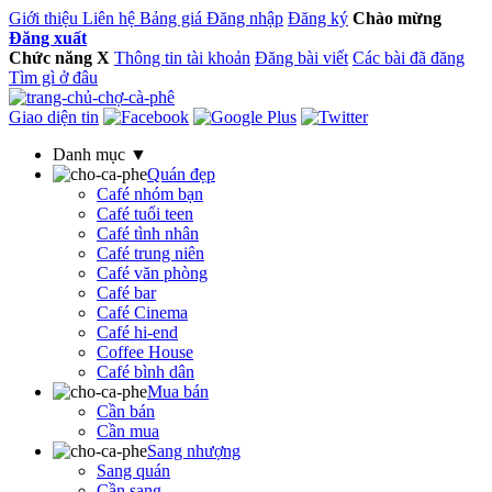
Giới thiệu
Liên hệ
Bảng giá
Đăng nhập
Đăng ký
Chào mừng
Đăng xuất
Chức năng
X
Thông tin tài khoản
Đăng bài viết
Các bài đã đăng
Tìm gì ở đâu
Giao diện tin
Danh mục ▼
Quán đẹp
Café nhóm bạn
Café tuổi teen
Café tình nhân
Café trung niên
Café văn phòng
Café bar
Café Cinema
Café hi-end
Coffee House
Café bình dân
Mua bán
Cần bán
Cần mua
Sang nhượng
Sang quán
Cần sang