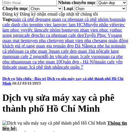
Nhóm chuyên mục
Chuyên mục
Loại
Đăng ký
Đăng ký nhận email cập nhật từ chúng tôi
Tags
quán cà phê đẹp
sang quan ca phe
quan cà phê nhóm bạn
quán
cafe danh cho teen
tim viec lam
viec lam HCM
tuyển nhân viên
viec
lam phục vụ
việc làm
cafe nhóm bạn
tuyen nhan vien phuc vu
thuc
uong ngon
cafe đẹp
cho ca phe
quan cafe dep
Tuyển Phục Vụ
sang
quan mat tien
tuyen pha che
tuyen nhan vien pha che
sang quán đông
khách giá rẻ.
sang quan gia re
quán đẹp Đà Nẵng
ca phe ha noi
quán
cà phê
quan ca phe quan 3
quan cafe dep quan 1
hà nội
cafe lang
man
quan cafe 2 nguoi
đồ ăn vặt
cafe quan 1
cafe vuon
quan ca phe
phu nhuan
quan ca phe quan 10
Quán đẹp - Hà Nội
quán cafe yên
tĩnh
cafe quan 3
cà phê tình nhân
cafe quận 7
Dịch vụ
Sửa chữa - Bảo trì
Dịch vụ sửa máy xay cà phê thành phố Hồ Chí
Minh
16:12 03/11/2015
Dịch vụ sửa máy xay cà phê
thành phố Hồ Chí Minh
Thông tin
liên hệ: