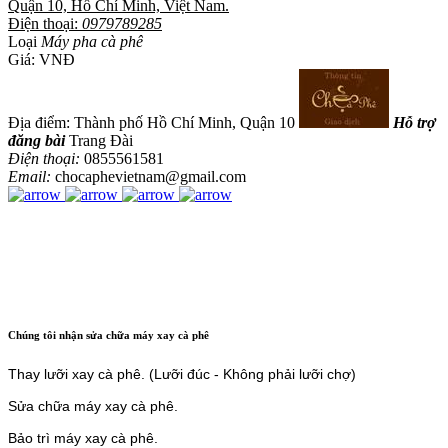
Quận 10, Hồ Chí Minh, Việt Nam.
Điện thoại:
0979789285
Loại
Máy pha cà phê
Giá:
VNĐ
Địa điểm: Thành phố Hồ Chí Minh, Quận 10
Hỗ trợ
đăng bài
Trang Đài
Điện thoại:
0855561581
Email:
chocaphevietnam@gmail.com
Chúng tôi nhận sửa chữa máy xay cà phê
Thay lưỡi xay cà phê. (Lưỡi đúc - Không phải lưỡi chợ)
Sửa chữa máy xay cà phê.
Bảo trì máy xay cà phê.