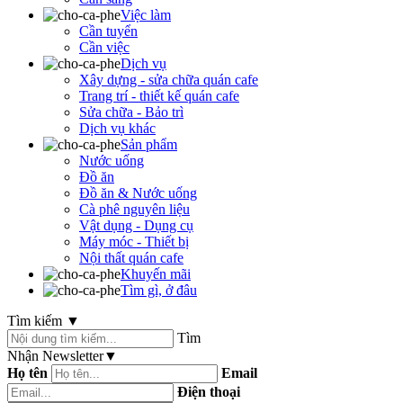
Việc làm
Cần tuyển
Cần việc
Dịch vụ
Xây dựng - sửa chữa quán cafe
Trang trí - thiết kế quán cafe
Sửa chữa - Bảo trì
Dịch vụ khác
Sản phẩm
Nước uống
Đồ ăn
Đồ ăn & Nước uống
Cà phê nguyên liệu
Vật dụng - Dụng cụ
Máy móc - Thiết bị
Nội thất quán cafe
Khuyến mãi
Tìm gì, ở đâu
Tìm kiếm
▼
Tìm
Nhận Newsletter
▼
Họ tên
Email
Điện thoại