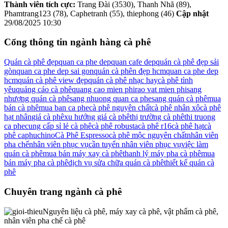
Thành viên tích cực:
Trang Đài (3530), Thanh Nhã (89),
Phamtrang123 (78), Caphetranh (55), thiephong (46)
Cập nhật
29/08/2025 10:30
Cổng thông tin ngành hàng cà phê
Quán cà phê đẹp
quan ca phe dep
quan cafe dep
quán cà phê đẹp sải
gòn
quan ca phe dep sai gon
quán cà phên đẹp hcm
quan ca phe dep
hcm
quán cà phê view đẹp
quán cà phê nhạc hay
cà phê tình
yêu
quảng cáo cà phê
quang cao mien phi
rao vat mien phi
sang
nhượng quán cà phê
sang nhuong quan ca phe
sang quán cà phê
mua
bán cà phê
mua ban ca phe
cà phê nguyên chất
cà phê nhân xô
cà phê
hạt nhân
giá cà phê
xu hướng giá cà phê
thị trường cà phê
thi truong
ca phe
cung cấp sỉ lẻ cà phê
cà phê robusta
cà phê r16
cà phê hạt
cà
phê caphuchino
Cà Phê Espresso
cà phê mộc nguyên chất
nhân viên
pha chế
nhân viên phục vụ
cần tuyển nhân viên phục vụ
việc làm
quán cà phê
mua bán máy xay cà phê
thanh lý máy pha cà phê
mua
bán máy pha cà phê
dịch vụ sửa chữa quán cà phê
thiết kế quán cà
phê
Chuyên trang ngành cà phê
Nguyên liệu cà phê, máy xay cà phê, vật phẩm cà phê,
nhân viên pha chế cà phê