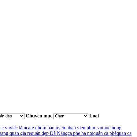
Chuyên mục
Loại
ục vụ
việc làm
cafe nhóm bạn
tuyen nhan vien phuc vu
thuc uong
sang quan gia re
quán đẹp Đà Nẵng
ca phe ha noi
quán cà phê
quan ca