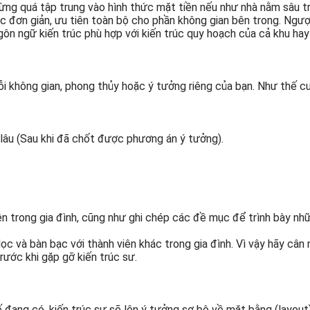
 đừng quá tập trung vào hình thức mặt tiền nếu như nhà nằm sâu 
c đơn giản, ưu tiên toàn bộ cho phần không gian bên trong. Ngược 
ngôn ngữ kiến trúc phù hợp với kiến trúc quy hoạch của cả khu ha
 không gian, phong thủy hoặc ý tưởng riêng của bạn. Như thế cuộc
 lâu (Sau khi đã chốt được phương án ý tưởng).
iên trong gia đình, cũng như ghi chép các đề mục để trình bày nh
lọc và bàn bạc với thành viên khác trong gia đình. Vì vậy hãy cân
rước khi gặp gỡ kiến trúc sư.
 đang có, kiến trúc sư sẽ lên ý tưởng sơ bộ về mặt bằng (layout)