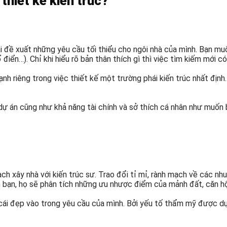
 thiết kế kiến trúc?
hải đề xuất những yêu cầu tối thiểu cho ngôi nhà của mình. Bạn mu
điển…). Chỉ khi hiểu rõ bản thân thích gì thì việc tìm kiếm mới có
h riêng trong việc thiết kế một trường phái kiến trúc nhất định.
t dự án cũng như khả năng tài chính và sở thích cá nhân như muố
h xây nhà với kiến trúc sư. Trao đổi tỉ mỉ, rành mạch về các nhu 
h bạn, họ sẽ phân tích những ưu nhược điểm của mảnh đất, căn h
cái đẹp vào trong yêu cầu của mình. Bởi yếu tố thẩm mỹ được dựa