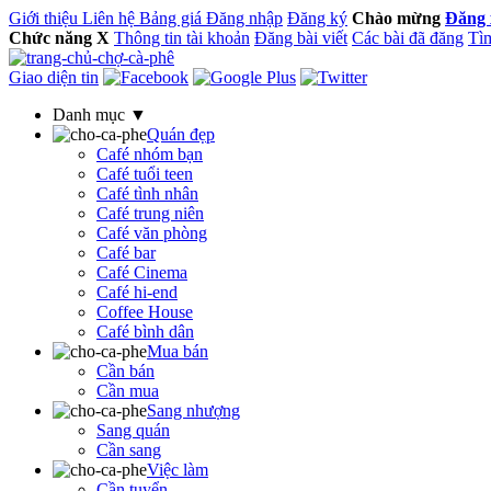
Giới thiệu
Liên hệ
Bảng giá
Đăng nhập
Đăng ký
Chào mừng
Đăng 
Chức năng
X
Thông tin tài khoản
Đăng bài viết
Các bài đã đăng
Tìm
Giao diện tin
Danh mục ▼
Quán đẹp
Café nhóm bạn
Café tuổi teen
Café tình nhân
Café trung niên
Café văn phòng
Café bar
Café Cinema
Café hi-end
Coffee House
Café bình dân
Mua bán
Cần bán
Cần mua
Sang nhượng
Sang quán
Cần sang
Việc làm
Cần tuyển