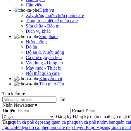
Cần việc
Dịch vụ
Xây dựng - sửa chữa quán cafe
Trang trí - thiết kế quán cafe
Sửa chữa - Bảo trì
Dịch vụ khác
Sản phẩm
Nước uống
Đồ ăn
Đồ ăn & Nước uống
Cà phê nguyên liệu
Vật dụng - Dụng cụ
Máy móc - Thiết bị
Nội thất quán cafe
Khuyến mãi
Tìm gì, ở đâu
Tìm kiếm
▼
Tìm
Nhận Newsletter
▼
Họ tên
Email
Đăng ký
Đăng ký nhận email cập nhật từ
Tags
quán cà phê đẹp
sang quan ca phe
quan cà phê nhóm bạn
quán ca
ngon
cafe đẹp
cho ca phe
quan cafe dep
Tuyển Phục Vụ
sang quan mat t