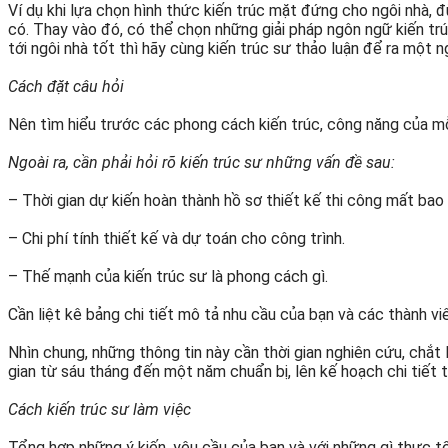
Ví dụ khi lựa chọn hình thức kiến trúc mặt đứng cho ngôi nhà,
có. Thay vào đó, có thể chọn những giải pháp ngôn ngữ kiến trú
tới ngôi nhà tốt thì hãy cùng kiến trúc sư thảo luận để ra một 
Cách đặt câu hỏi
Nên tìm hiểu trước các phong cách kiến trúc, công năng của mỗi
Ngoài ra, cần phải hỏi rõ kiến trúc sư những vấn đề sau:
– Thời gian dự kiến hoàn thành hồ sơ thiết kế thi công mất bao
– Chi phí tính thiết kế và dự toán cho công trình.
– Thế mạnh của kiến trúc sư là phong cách gì.
Cần liệt kê bảng chi tiết mô tả nhu cầu của bạn và các thành v
Nhìn chung, những thông tin này cần thời gian nghiên cứu, chắt 
gian từ sáu tháng đến một năm chuẩn bị, lên kế hoạch chi tiết t
Cách kiến trúc sư làm việc
Tổng hợp những ý kiến, yêu cầu của bạn và với những gì thực tế