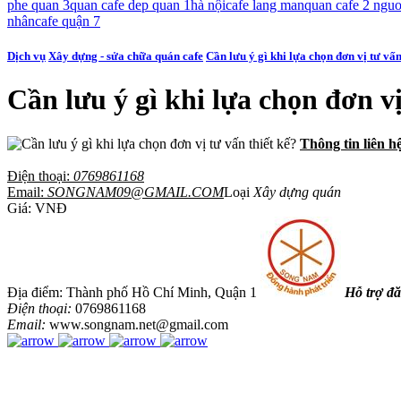
phe quan 3
quan cafe dep quan 1
hà nội
cafe lang man
quan cafe 2 nguo
nhân
cafe quận 7
Dịch vụ
Xây dựng - sửa chữa quán cafe
Cần lưu ý gì khi lựa chọn đơn vị tư vấn
Cần lưu ý gì khi lựa chọn đơn vị
Thông tin liên h
Điện thoại:
0769861168
Email:
SONGNAM09@GMAIL.COM
Loại
Xây dựng quán
Giá:
VNĐ
Địa điểm: Thành phố Hồ Chí Minh, Quận 1
Hỗ trợ đă
Điện thoại:
0769861168
Email:
www.songnam.net@gmail.com