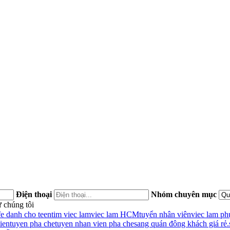
Điện thoại
Nhóm chuyên mục
 chúng tôi
fe danh cho teen
tim viec lam
viec lam HCM
tuyển nhân viên
viec lam ph
ien
tuyen pha che
tuyen nhan vien pha che
sang quán đông khách giá rẻ.