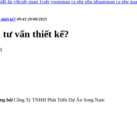
i
đồ ăn vặt
cafe quan 1
cafe vuon
quan ca phe phu nhuan
quan ca phe qu
 thiết kế?
09:43 29/08/2025
 tư vấn thiết kế?
ệ:
ng bài
Công Ty TNHH Phát Triển Dự Án Song Nam