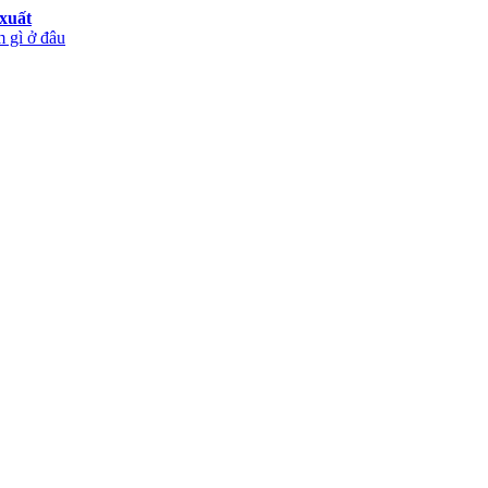
xuất
 gì ở đâu