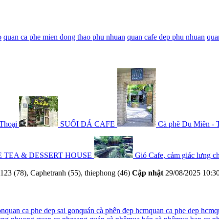
o
quan ca phe mien dong thao phu nhuan
quan cafe dep phu nhuan
qua
Thoại
SUỐI ĐÁ CAFE
Cà phê Du Miên - Th
E TEA & DESSERT HOUSE
Gió Cafe, cảm giác lưng ch
23 (78), Caphetranh (55), thiephong (46)
Cập nhật
29/08/2025 10:3
òn
quan ca phe dep sai gon
quán cà phên đẹp hcm
quan ca phe dep hcm
q