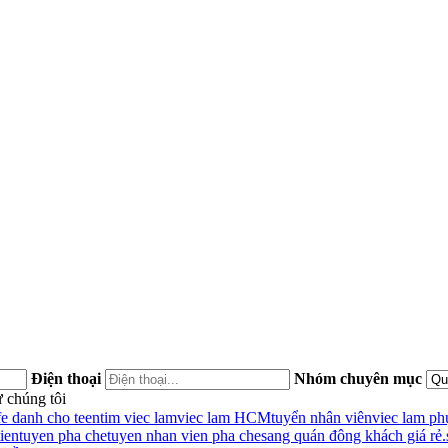
Điện thoại
Nhóm chuyên mục
 chúng tôi
fe danh cho teen
tim viec lam
viec lam HCM
tuyển nhân viên
viec lam ph
ien
tuyen pha che
tuyen nhan vien pha che
sang quán đông khách giá rẻ.