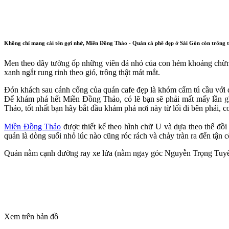
Không chỉ mang cái tên gợi nhớ, Miền Đồng Thảo - Quán cà phê đẹp ở Sài Gòn còn trông tự
Men theo dãy tường ốp những viên đá nhỏ của con hẻm khoảng chừng và
xanh ngắt rung rinh theo gió, trông thật mát mắt.
Đón khách sau cánh cổng của quán cafe đẹp là khóm cẩm tú cầu với 
Để khám phá hết Miền Đồng Thảo, có lẽ bạn sẽ phải mất mấy lần gh
Thảo, tốt nhất bạn hãy bắt đầu khám phá nơi này từ lối đi bên phải,
Miền Đồng Thảo
được thiết kế theo hình chữ U và dựa theo thế đồi
quán là dòng suối nhỏ lúc nào cũng róc rách và chảy tràn ra đến tận 
Quán nằm cạnh đường ray xe lửa (nằm ngay góc Nguyễn Trọng Tuyể
Xem trên bản đồ