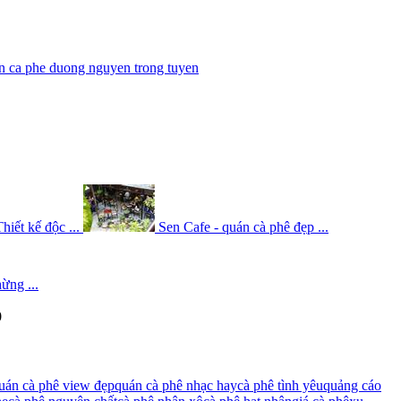
n ca phe duong nguyen trong tuyen
iết kế độc ...
Sen Cafe - quán cà phê đẹp ...
ừng ...
0
uán cà phê view đẹp
quán cà phê nhạc hay
cà phê tình yêu
quảng cáo