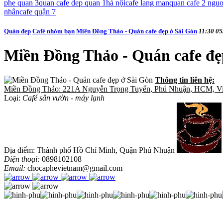
phe quan 3
quan cafe dep quan 1
hà nội
cafe lang man
quan cafe 2 nguo
nhân
cafe quận 7
Quán đẹp
Café nhóm bạn
Miền Đồng Thảo - Quán cafe đẹp ở Sài Gòn
11:30 05
Miền Đồng Thảo - Quán cafe đẹ
Thông tin liên hệ:
Miền Đồng Thảo: 221A Nguyễn Trọng Tuyển, Phú Nhuận, HCM, Viê
Loại:
Café sân vườn - máy lạnh
Địa điểm: Thành phố Hồ Chí Minh, Quận Phú Nhuận
Điện thoại:
0898102108
Email:
chocaphevietnam@gmail.com