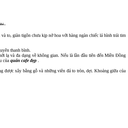
hỏ..
 to, giàn tigôn chưa kịp nở hoa với hàng ngàn chiếc lá hình trái tim
guyên thanh bình.
ới lạ và đa dạng về không gian. Nếu là lần đầu tiên đến Miền Đồng
au của
quán cafe đẹp
.
ng được xây bằng gỗ và những viên đá to tròn, dẹt. Khoảng giữa của