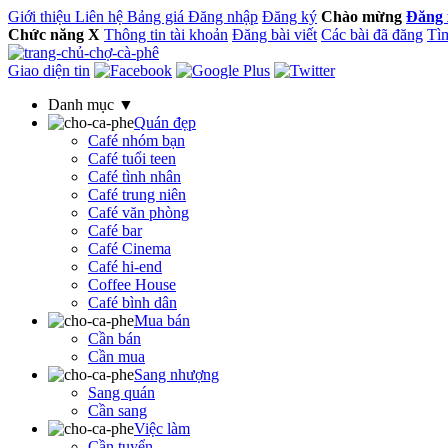
Giới thiệu
Liên hệ
Bảng giá
Đăng nhập
Đăng ký
Chào mừng
Đăng 
Chức năng
X
Thông tin tài khoản
Đăng bài viết
Các bài đã đăng
Tìm
Giao diện tin
Danh mục ▼
Quán đẹp
Café nhóm bạn
Café tuổi teen
Café tình nhân
Café trung niên
Café văn phòng
Café bar
Café Cinema
Café hi-end
Coffee House
Café bình dân
Mua bán
Cần bán
Cần mua
Sang nhượng
Sang quán
Cần sang
Việc làm
Cần tuyển