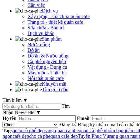
Cần việc
Dịch vụ
Xây dựng - sửa chữa quán cafe
Trang trí - thiết kế quán cafe
Sửa chữa - Bảo trì
Dịch vụ khác
Sản phẩm
Nước uống
Đồ ăn
Đồ ăn & Nước uống
Cà phê nguyên liệu
Vật dụng - Dụng cụ
Máy móc - Thiết bị
Nội thất quán cafe
Khuyến mãi
Tìm gì, ở đâu
Tìm kiếm
▼
Tìm
Nhận Newsletter
▼
Họ tên
Email
Đăng ký
Đăng ký nhận email cập nhật từ
Tags
quán cà phê đẹp
sang quan ca phe
quan cà phê nhóm bạn
quán ca
ngon
cafe đẹp
cho ca phe
quan cafe dep
Tuyển Phục Vụ
sang quan mat t