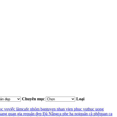
Chuyên mục
Loại
ục vụ
việc làm
cafe nhóm bạn
tuyen nhan vien phuc vu
thuc uong
sang quan gia re
quán đẹp Đà Nẵng
ca phe ha noi
quán cà phê
quan ca