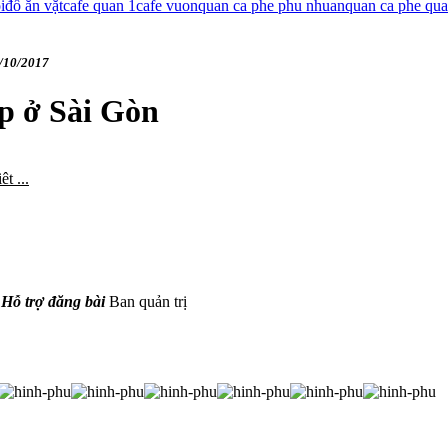
i
đồ ăn vặt
cafe quan 1
cafe vuon
quan ca phe phu nhuan
quan ca phe qu
/10/2017
p ở Sài Gòn
t ...
Hỗ trợ đăng bài
Ban quản trị