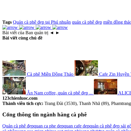
Tags
Quán cà phê đẹp tại Phú nhuận
quán cà phê đẹp
miền đồng thả
Bài viết của Ban quản trị
◄
►
Bài viết cùng chủ đề
Cà phê Miền Đồng Thảo
Cafe Zin Huyền 
Ân Nam coffee, quán cà phê đẹp ...
ALIC
123chienluoc.com
Thành viên tích cực:
Trang Đài (3530), Thanh Nhã (89), Phamtrang1
Cổng thông tin ngành hàng cà phê
Quán cà phê đẹp
quan ca phe dep
quan cafe dep
quán cà phê đẹp sải g