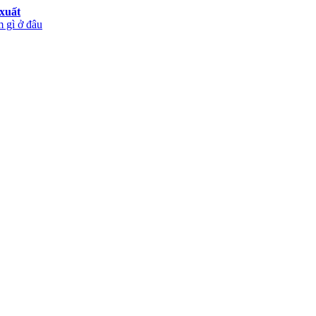
xuất
 gì ở đâu