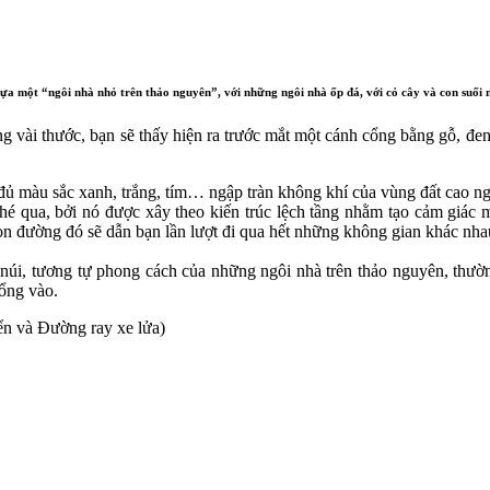
a một “ngôi nhà nhỏ trên thảo nguyên”, với những ngôi nhà ốp đá, với cỏ cây và con suối n
i thước, bạn sẽ thấy hiện ra trước mắt một cánh cổng bằng gỗ, đen và
đủ màu sắc xanh, trắng, tím… ngập tràn không khí của vùng đất cao n
é qua, bởi nó được xây theo kiến trúc lệch tầng nhằm tạo cảm giác m
 con đường đó sẽ dẫn bạn lần lượt đi qua hết những không gian khác nh
 núi, tương tự phong cách của những ngôi nhà trên thảo nguyên, thườ
cổng vào.
n và Đường ray xe lửa)