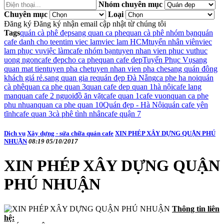
Nhóm chuyên mục
Chuyên mục
Loại
Đăng ký
Đăng ký nhận email cập nhật từ chúng tôi
Tags
quán cà phê đẹp
sang quan ca phe
quan cà phê nhóm bạn
quán
cafe danh cho teen
tim viec lam
viec lam HCM
tuyển nhân viên
viec
lam phục vụ
việc làm
cafe nhóm bạn
tuyen nhan vien phuc vu
thuc
uong ngon
cafe đẹp
cho ca phe
quan cafe dep
Tuyển Phục Vụ
sang
quan mat tien
tuyen pha che
tuyen nhan vien pha che
sang quán đông
khách giá rẻ.
sang quan gia re
quán đẹp Đà Nẵng
ca phe ha noi
quán
cà phê
quan ca phe quan 3
quan cafe dep quan 1
hà nội
cafe lang
man
quan cafe 2 nguoi
đồ ăn vặt
cafe quan 1
cafe vuon
quan ca phe
phu nhuan
quan ca phe quan 10
Quán đẹp - Hà Nội
quán cafe yên
tĩnh
cafe quan 3
cà phê tình nhân
cafe quận 7
Dịch vụ
Xây dựng - sửa chữa quán cafe
XIN PHÉP XÂY DỰNG QUẬN PHÚ
NHUẬN
08:19 05/10/2017
XIN PHÉP XÂY DỰNG QUẬN
PHÚ NHUẬN
Thông tin liên
hệ: