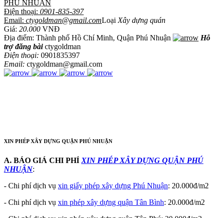
PHÚ NHUẬN
Điện thoại:
0901-835-397
Email:
ctygoldman@gmail.com
Loại
Xây dựng quán
Giá:
20.000
VNĐ
Địa điểm: Thành phố Hồ Chí Minh, Quận Phú Nhuận
Hỗ
trợ đăng bài
ctygoldman
Điện thoại:
0901835397
Email:
ctygoldman@gmail.com
XIN PHÉP XÂY DỰNG QUẬN PHÚ NHUẬN
A. BÁO GIÁ CHI PHÍ
XIN PHÉP XÂY DỰNG QUẬN PHÚ
NHUẬN
:
- Chi phí dịch vụ
xin giấy phép xây dựng Phú Nhuận
: 20.000đ/m2
- Chi phí dịch vụ
xin phép xây dựng quận Tân Bình
: 20.000đ/m2