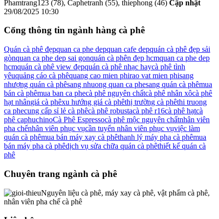
Phamtrang123 (78), Caphetranh (55), thiephong (46)
Cập nhật
29/08/2025 10:30
Cổng thông tin ngành hàng cà phê
Quán cà phê đẹp
quan ca phe dep
quan cafe dep
quán cà phê đẹp sải
gòn
quan ca phe dep sai gon
quán cà phên đẹp hcm
quan ca phe dep
hcm
quán cà phê view đẹp
quán cà phê nhạc hay
cà phê tình
yêu
quảng cáo cà phê
quang cao mien phi
rao vat mien phi
sang
nhượng quán cà phê
sang nhuong quan ca phe
sang quán cà phê
mua
bán cà phê
mua ban ca phe
cà phê nguyên chất
cà phê nhân xô
cà phê
hạt nhân
giá cà phê
xu hướng giá cà phê
thị trường cà phê
thi truong
ca phe
cung cấp sỉ lẻ cà phê
cà phê robusta
cà phê r16
cà phê hạt
cà
phê caphuchino
Cà Phê Espresso
cà phê mộc nguyên chất
nhân viên
pha chế
nhân viên phục vụ
cần tuyển nhân viên phục vụ
việc làm
quán cà phê
mua bán máy xay cà phê
thanh lý máy pha cà phê
mua
bán máy pha cà phê
dịch vụ sửa chữa quán cà phê
thiết kế quán cà
phê
Chuyên trang ngành cà phê
Nguyên liệu cà phê, máy xay cà phê, vật phẩm cà phê,
nhân viên pha chế cà phê