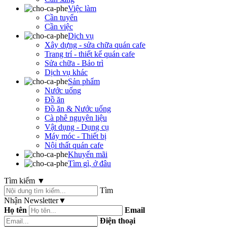
Việc làm
Cần tuyển
Cần việc
Dịch vụ
Xây dựng - sửa chữa quán cafe
Trang trí - thiết kế quán cafe
Sửa chữa - Bảo trì
Dịch vụ khác
Sản phẩm
Nước uống
Đồ ăn
Đồ ăn & Nước uống
Cà phê nguyên liệu
Vật dụng - Dụng cụ
Máy móc - Thiết bị
Nội thất quán cafe
Khuyến mãi
Tìm gì, ở đâu
Tìm kiếm
▼
Tìm
Nhận Newsletter
▼
Họ tên
Email
Điện thoại