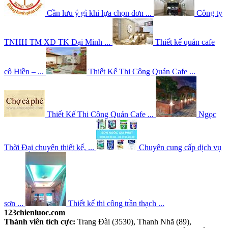
Cần lưu ý gì khi lựa chọn đơn ...
Công ty
TNHH TM XD TK Đại Minh ...
Thiết kế quán cafe
cô Hiền – ...
Thiết Kế Thi Công Quán Cafe ...
Thiết Kế Thi Công Quán Cafe ...
Ngọc
Thời Đại chuyên thiết kế, ...
Chuyên cung cấp dịch vụ
sơn ...
Thiết kế thi công trần thạch ...
123chienluoc.com
Thành viên tích cực:
Trang Đài (3530), Thanh Nhã (89),