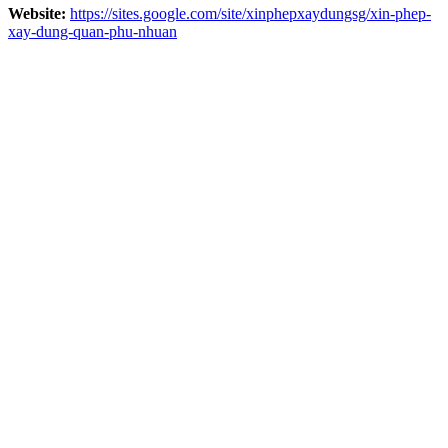
Website:
https://sites.google.com/site/xinphepxaydungsg/xin-phep-
xay-dung-quan-phu-nhuan