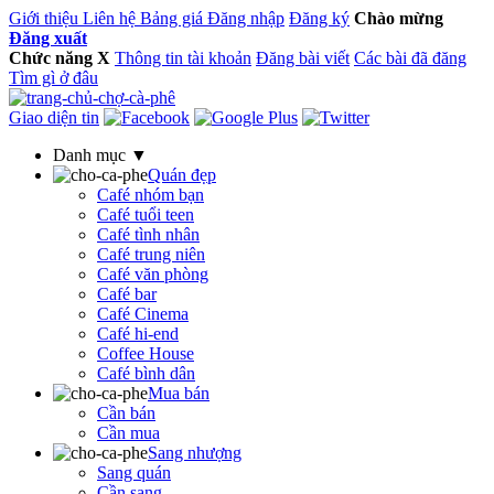
Giới thiệu
Liên hệ
Bảng giá
Đăng nhập
Đăng ký
Chào mừng
Đăng xuất
Chức năng
X
Thông tin tài khoản
Đăng bài viết
Các bài đã đăng
Tìm gì ở đâu
Giao diện tin
Danh mục ▼
Quán đẹp
Café nhóm bạn
Café tuổi teen
Café tình nhân
Café trung niên
Café văn phòng
Café bar
Café Cinema
Café hi-end
Coffee House
Café bình dân
Mua bán
Cần bán
Cần mua
Sang nhượng
Sang quán
Cần sang