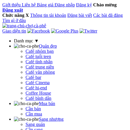
Giới thiệu
Liên hệ
Bảng giá
Đăng nhập
Đăng ký
Chào mừng
Đăng xuất
Chức năng
X
Thông tin tài khoản
Đăng bài viết
Các bài đã đăng
Tìm gì ở đâu
Giao diện tin
Danh mục ▼
Quán đẹp
Café nhóm bạn
Café tuổi teen
Café tình nhân
Café trung niên
Café văn phòng
Café bar
Café Cinema
Café hi-end
Coffee House
Café bình dân
Mua bán
Cần bán
Cần mua
Sang nhượng
Sang quán
Cần sang