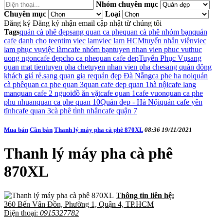
Nhóm chuyên mục
Chuyên mục
Loại
Đăng ký
Đăng ký nhận email cập nhật từ chúng tôi
Tags
quán cà phê đẹp
sang quan ca phe
quan cà phê nhóm bạn
quán
cafe danh cho teen
tim viec lam
viec lam HCM
tuyển nhân viên
viec
lam phục vụ
việc làm
cafe nhóm bạn
tuyen nhan vien phuc vu
thuc
uong ngon
cafe đẹp
cho ca phe
quan cafe dep
Tuyển Phục Vụ
sang
quan mat tien
tuyen pha che
tuyen nhan vien pha che
sang quán đông
khách giá rẻ.
sang quan gia re
quán đẹp Đà Nẵng
ca phe ha noi
quán
cà phê
quan ca phe quan 3
quan cafe dep quan 1
hà nội
cafe lang
man
quan cafe 2 nguoi
đồ ăn vặt
cafe quan 1
cafe vuon
quan ca phe
phu nhuan
quan ca phe quan 10
Quán đẹp - Hà Nội
quán cafe yên
tĩnh
cafe quan 3
cà phê tình nhân
cafe quận 7
Mua bán
Cần bán
Thanh lý máy pha cà phê 870XL
08:36 19/11/2021
Thanh lý máy pha cà phê
870XL
Thông tin liên hệ:
360 Bến Vân Đồn, Phường 1, Quận 4, TP.HCM
Điện thoại:
0915327782