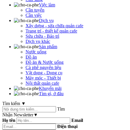
Việc làm
Cần tuyển
Cần việc
Dịch vụ
Xây dựng - sửa chữa quán cafe
Trang trí - thiết kế quán cafe
Sửa chữa - Bảo trì
Dịch vụ khác
Sản phẩm
Nước uống
Đồ ăn
Đồ ăn & Nước uống
Cà phê nguyên liệu
Vật dụng - Dụng cụ
Máy móc - Thiết bị
Nội thất quán cafe
Khuyến mãi
Tìm gì, ở đâu
Tìm kiếm
▼
Tìm
Nhận Newsletter
▼
Họ tên
Email
Điện thoại