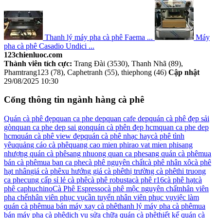
Thanh lý máy pha cà phê Faema ...
Máy
pha cà phê Casadio Undici ...
123chienluoc.com
Thành viên tích cực:
Trang Đài (3530), Thanh Nhã (89),
Phamtrang123 (78), Caphetranh (55), thiephong (46)
Cập nhật
29/08/2025 10:30
Cổng thông tin ngành hàng cà phê
Quán cà phê đẹp
quan ca phe dep
quan cafe dep
quán cà phê đẹp sải
gòn
quan ca phe dep sai gon
quán cà phên đẹp hcm
quan ca phe dep
hcm
quán cà phê view đẹp
quán cà phê nhạc hay
cà phê tình
yêu
quảng cáo cà phê
quang cao mien phi
rao vat mien phi
sang
nhượng quán cà phê
sang nhuong quan ca phe
sang quán cà phê
mua
bán cà phê
mua ban ca phe
cà phê nguyên chất
cà phê nhân xô
cà phê
hạt nhân
giá cà phê
xu hướng giá cà phê
thị trường cà phê
thi truong
ca phe
cung cấp sỉ lẻ cà phê
cà phê robusta
cà phê r16
cà phê hạt
cà
phê caphuchino
Cà Phê Espresso
cà phê mộc nguyên chất
nhân viên
pha chế
nhân viên phục vụ
cần tuyển nhân viên phục vụ
việc làm
quán cà phê
mua bán máy xay cà phê
thanh lý máy pha cà phê
mua
bán máy pha cà phê
dịch vụ sửa chữa quán cà phê
thiết kế quán cà