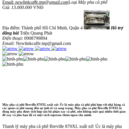
Email:
newlinkcaffe.tnp@gmail.com
Loại
Máy pha cà phê
Giá:
13.000.000
VNĐ
Địa điểm: Thành phố Hồ Chí Minh, Quận 4
Hỗ trợ
đăng bài
Triệu Quang Phát
Điện thoại:
0908799894
Email:
Newlinkcaffe.tnp@gmail.com
Máy pha cà phê Breville 870XL xuất xứ: Úc là máy pha cà phê phù hợp với nhà hàng cà
các quán cà phê mang đến sự tinh tế và sang trọng. Máy pha cà phê Breville 870XL là
dòng máy pha được tích hợp sẵn bộ phận xay cà phê, nên không mất quá nhiều thời gian
để xay và pha bạn đã có một tách espresso thơm ngon cho mình.
Thanh lý máy pha cà phê Breville 870XL xuất xứ: Úc là máy pha