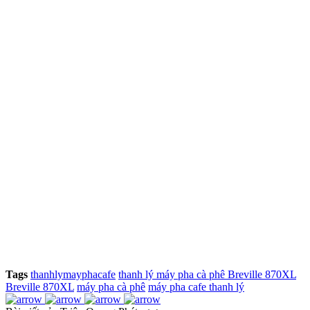
Tags
thanhlymayphacafe
thanh lý máy pha cà phê Breville 870XL
Breville 870XL
máy pha cà phê
máy pha cafe thanh lý