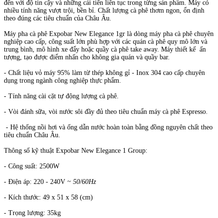
đến với độ tin cậy và những cải tiến liên tục trong từng sản phẩm. Máy có
nhiều tính năng vượt trội, bền bỉ. Chất lượng cà phê thơm ngon, ổn định
theo đúng các tiêu chuẩn của Châu Âu.
Máy pha cà phê Expobar New Elegance 1gr là dòng máy pha cà phê chuyên
nghiệp cao cấp, công suất lớn phù hợp với các quán cà phê quy mô lớn và
trung bình, mô hình xe đẩy hoặc quầy cà phê take away. Máy thiết kế ấn
tượng, tạo được điểm nhấn cho không gia quán và quầy bar.
- Chất liệu vỏ máy 95% làm từ thép không gỉ - Inox 304 cao cấp chuyên
dụng trong ngành công nghiệp thực phẩm.
- Tính năng cài cặt tự động lượng cà phê.
- Vòi đánh sữa, vòi nước sôi đầy đủ theo tiêu chuẩn máy cà phê Espresso.
- Hệ thống nồi hơi và ống dẫn nước hoàn toàn bằng đồng nguyên chất theo
tiêu chuẩn Châu Âu.
Thông số kỹ thuật Expobar New Elegance 1 Group:
- Công suất: 2500W
- Điện áp: 220 - 240V
~ 50/60Hz
- Kích thước: 49 x 51 x 58 (cm)
- Trọng lượng: 35kg