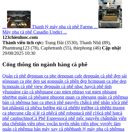
...
Thanh lý máy pha cà phê Faema ...
Máy pha cà phê Casadio Undici ...
123chienluoc.com
Thành viên tích cực:
Trang Đài (3530), Thanh Nhã (89),
Phamtrang123 (78), Caphetranh (55), thiephong (46)
Cập nhật
29/08/2025 10:30
Cổng thông tin ngành hàng cà phê
Quán cà phê đẹp
quan ca phe dep
quan cafe dep
quán cà phê đẹp sải
gòn
quan ca phe dep sai gon
quán cà phên đẹp hcm
quan ca phe dep
hcm
quán cà phê view đẹp
quán cà phê nhạc hay
cà phê tình
yêu
quảng cáo cà phê
quang cao mien phi
rao vat mien phi
sang
nhượng quán cà phê
sang nhuong quan ca phe
sang quán cà phê
mua
bán cà phê
mua ban ca phe
cà phê nguyên chất
cà phê nhân xô
cà phê
hạt nhân
giá cà phê
xu hướng giá cà phê
thị trường cà phê
thi truong
ca phe
cung cấp sỉ lẻ cà phê
cà phê robusta
cà phê r16
cà phê hạt
cà
phê caphuchino
Cà Phê Espresso
cà phê mộc nguyên chất
nhân viên
pha chế
nhân viên phục vụ
cần tuyển nhân viên phục vụ
việc làm
quán cà phê
mua bán máy xay cà phê
thanh lý máy pha cà phê
mua