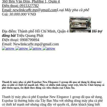
360 Bến Vấn Đồn, Phường 1, Quận 4
Điện thoại:
0915327782
Email:
newlinkcaffe.tnp@gmail.com
Loại
Máy pha cà phê
Giá:
30.000.000
VNĐ
Địa điểm: Thành phố Hồ Chí Minh, Quận 4
Hỗ trợ
đăng bài
Triệu Quang Phát
Điện thoại:
0908799894
Email:
Newlinkcaffe.tnp@gmail.com
Thanh lý máy pha cà phê Expobar New Elegance 1 group đã qua sử dụng là dòng máy
pha cà phê có thiết kế mạnh mẽ. Máy có nhiều tính năng vượt trội, bền bỉ. Chất lượng cà
phê thơm ngon, ổn định theo đúng các tiêu chuẩn cuả Châu Âu.
Thanh lý máy pha cà phê Expobar New Elegance 1 group đã qua sử dụng,
Expobar là thương hiệu của Tây Ban Nha với những dòng máy pha cà phê
có thiết kế mạnh mẽ nhưng cũng đầy vẽ quyến rũ, được khách hàng biết