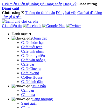
Giới thiệu
Liên hệ
Bảng giá
Đăng nhập
Đăng ký
Chào mừng
Đăng xuất
Chức năng
X
Thông tin tài khoản
Đăng bài viết
Các bài đã đăng
Tìm gì ở đâu
Giao diện tin
Danh mục ▼
Quán đẹp
Café nhóm bạn
Café tuổi teen
Café tình nhân
Café trung niên
Café văn phòng
Café bar
Café Cinema
Café hi-end
Coffee House
Café bình dân
Mua bán
Cần bán
Cần mua
Sang nhượng
Sang quán
Cần sang