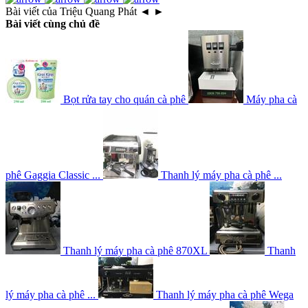
Bài viết của Triệu Quang Phát
◄
►
Bài viết cùng chủ đề
Bọt rửa tay cho quán cà phê
Máy pha cà
phê Gaggia Classic ...
Thanh lý máy pha cà phê ...
Thanh lý máy pha cà phê 870XL
Thanh
lý máy pha cà phê ...
Thanh lý máy pha cà phê Wega