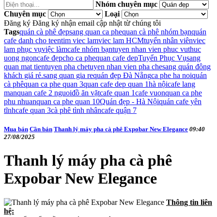
Nhóm chuyên mục
Chuyên mục
Loại
Đăng ký
Đăng ký nhận email cập nhật từ chúng tôi
Tags
quán cà phê đẹp
sang quan ca phe
quan cà phê nhóm bạn
quán
cafe danh cho teen
tim viec lam
viec lam HCM
tuyển nhân viên
viec
lam phục vụ
việc làm
cafe nhóm bạn
tuyen nhan vien phuc vu
thuc
uong ngon
cafe đẹp
cho ca phe
quan cafe dep
Tuyển Phục Vụ
sang
quan mat tien
tuyen pha che
tuyen nhan vien pha che
sang quán đông
khách giá rẻ.
sang quan gia re
quán đẹp Đà Nẵng
ca phe ha noi
quán
cà phê
quan ca phe quan 3
quan cafe dep quan 1
hà nội
cafe lang
man
quan cafe 2 nguoi
đồ ăn vặt
cafe quan 1
cafe vuon
quan ca phe
phu nhuan
quan ca phe quan 10
Quán đẹp - Hà Nội
quán cafe yên
tĩnh
cafe quan 3
cà phê tình nhân
cafe quận 7
Mua bán
Cần bán
Thanh lý máy pha cà phê Expobar New Elegance
09:40
27/08/2025
Thanh lý máy pha cà phê
Expobar New Elegance
Thông tin liên
hệ: