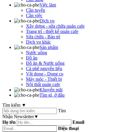
Việc làm
Cần tuyển
Cần việc
Dịch vụ
Xây dựng - sửa chữa quán cafe
Trang trí - thiết kế quán cafe
Sửa chữa - Bảo trì
Dịch vụ khác
Sản phẩm
Nước uống
Đồ ăn
Đồ ăn & Nước uống
Cà phê nguyên liệu
Vật dụng - Dụng cụ
Máy móc - Thiết bị
Nội thất quán cafe
Khuyến mãi
Tìm gì, ở đâu
Tìm kiếm
▼
Tìm
Nhận Newsletter
▼
Họ tên
Email
Điện thoại