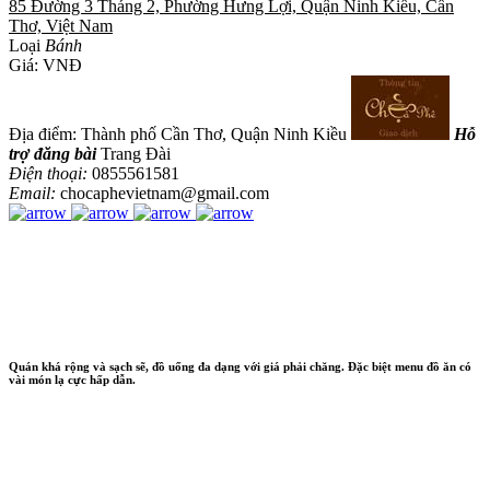
85 Đường 3 Tháng 2, Phường Hưng Lợi, Quận Ninh Kiều, Cần
Thơ, Việt Nam
Loại
Bánh
Giá:
VNĐ
Địa điểm: Thành phố Cần Thơ, Quận Ninh Kiều
Hỗ
trợ đăng bài
Trang Đài
Điện thoại:
0855561581
Email:
chocaphevietnam@gmail.com
Quán khá rộng và sạch sẽ, đồ uống đa dạng với giá phải chăng. Đặc biệt menu đồ ăn có
vài món lạ cực hấp dẫn.