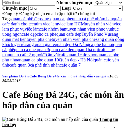
Nhóm chuyên mục
Chuyên mục
Loại
Đăng ký
Đăng ký nhận email cập nhật từ chúng tôi
Tags
quán cà phê đẹp
sang quan ca phe
quan cà phê nhóm bạn
quán
cafe danh cho teen
tim viec lam
viec lam HCM
tuyển nhân viên
viec
lam phục vụ
việc làm
cafe nhóm bạn
tuyen nhan vien phuc vu
thuc
uong ngon
cafe đẹp
cho ca phe
quan cafe dep
Tuyển Phục Vụ
sang
quan mat tien
tuyen pha che
tuyen nhan vien pha che
sang quán đông
khách giá rẻ.
sang quan gia re
quán đẹp Đà Nẵng
ca phe ha noi
quán
cà phê
quan ca phe quan 3
quan cafe dep quan 1
hà nội
cafe lang
man
quan cafe 2 nguoi
đồ ăn vặt
cafe quan 1
cafe vuon
quan ca phe
phu nhuan
quan ca phe quan 10
Quán đẹp - Hà Nội
quán cafe yên
tĩnh
cafe quan 3
cà phê tình nhân
cafe quận 7
Sản phẩm
Đồ ăn
Cafe Bóng Đá 24G, các món ăn hấp dẫn của quán
16:03
20/03/2016
Cafe Bóng Đá 24G, các món ăn
hấp dẫn của quán
Thông tin
liên hệ: