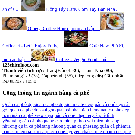
ăn của ...
Đông Tây Cafe, Cơm Tây Ban Nha ...
Omega Coffee House, món ăn hấp ...
Coffeelet - Let`s Enjoy Fully, ...
Cafe New Phú Sĩ,
món ăn hấp ...
Coffee - Veggie Food Thiền ...
123chienluoc.com
Thành viên tích cực:
Trang Đài (3530), Thanh Nhã (89),
Phamtrang123 (78), Caphetranh (55), thiephong (46)
Cập nhật
29/08/2025 10:30
Cổng thông tin ngành hàng cà phê
Quán cà phê đẹp
quan ca phe dep
quan cafe dep
quán cà phê đẹp sải
gòn
quan ca phe dep sai gon
quán cà phên đẹp hcm
quan ca phe dep
hcm
quán cà phê view đẹp
quán cà phê nhạc hay
cà phê tình
yêu
quảng cáo cà phê
quang cao mien phi
rao vat mien phi
sang
nhượng quán cà phê
sang nhuong quan ca phe
sang quán cà phê
mua
bán cà phê
mua ban ca phe
cà phê nguyên chất
cà phê nhân xô
cà phê