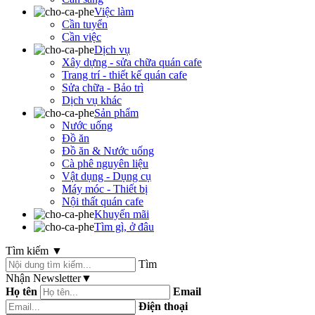
Việc làm
Cần tuyển
Cần việc
Dịch vụ
Xây dựng - sửa chữa quán cafe
Trang trí - thiết kế quán cafe
Sửa chữa - Bảo trì
Dịch vụ khác
Sản phẩm
Nước uống
Đồ ăn
Đồ ăn & Nước uống
Cà phê nguyên liệu
Vật dụng - Dụng cụ
Máy móc - Thiết bị
Nội thất quán cafe
Khuyến mãi
Tìm gì, ở đâu
Tìm kiếm
▼
Tìm
Nhận Newsletter
▼
Họ tên
Email
Điện thoại