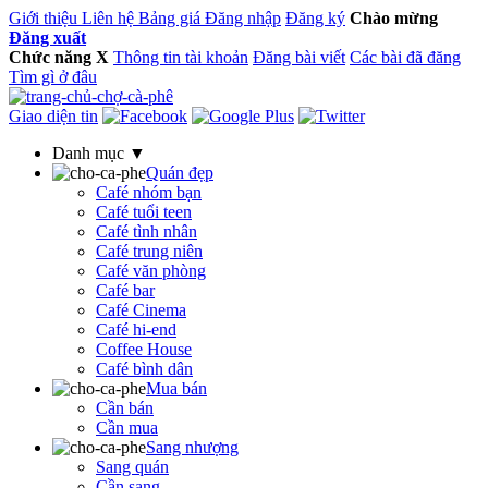
Giới thiệu
Liên hệ
Bảng giá
Đăng nhập
Đăng ký
Chào mừng
Đăng xuất
Chức năng
X
Thông tin tài khoản
Đăng bài viết
Các bài đã đăng
Tìm gì ở đâu
Giao diện tin
Danh mục ▼
Quán đẹp
Café nhóm bạn
Café tuổi teen
Café tình nhân
Café trung niên
Café văn phòng
Café bar
Café Cinema
Café hi-end
Coffee House
Café bình dân
Mua bán
Cần bán
Cần mua
Sang nhượng
Sang quán
Cần sang