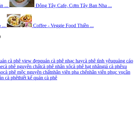
 ...
Đông Tây Cafe, Cơm Tây Ban Nha ...
...
Coffee - Veggie Food Thiền ...
0
uán cà phê view đẹp
quán cà phê nhạc hay
cà phê tình yêu
quảng cáo
he
cà phê nguyên chất
cà phê nhân xô
cà phê hạt nhân
giá cà phê
xu
so
cà phê mộc nguyên chất
nhân viên pha chế
nhân viên phục vụ
cần
án cà phê
thiết kế quán cà phê