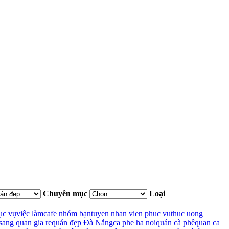
Chuyên mục
Loại
ục vụ
việc làm
cafe nhóm bạn
tuyen nhan vien phuc vu
thuc uong
sang quan gia re
quán đẹp Đà Nẵng
ca phe ha noi
quán cà phê
quan ca