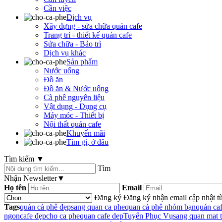
Cần việc
Dịch vụ
Xây dựng - sửa chữa quán cafe
Trang trí - thiết kế quán cafe
Sửa chữa - Bảo trì
Dịch vụ khác
Sản phẩm
Nước uống
Đồ ăn
Đồ ăn & Nước uống
Cà phê nguyên liệu
Vật dụng - Dụng cụ
Máy móc - Thiết bị
Nội thất quán cafe
Khuyến mãi
Tìm gì, ở đâu
Tìm kiếm
▼
Tìm
Nhận Newsletter
▼
Họ tên
Email
Đăng ký
Đăng ký nhận email cập nhật từ
Tags
quán cà phê đẹp
sang quan ca phe
quan cà phê nhóm bạn
quán ca
ngon
cafe đẹp
cho ca phe
quan cafe dep
Tuyển Phục Vụ
sang quan mat t