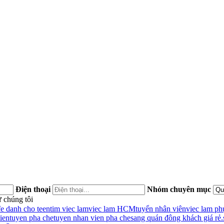
Điện thoại
Nhóm chuyên mục
 chúng tôi
fe danh cho teen
tim viec lam
viec lam HCM
tuyển nhân viên
viec lam ph
ien
tuyen pha che
tuyen nhan vien pha che
sang quán đông khách giá rẻ.