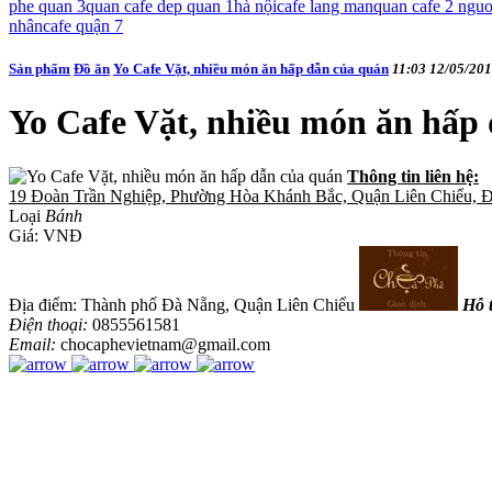
phe quan 3
quan cafe dep quan 1
hà nội
cafe lang man
quan cafe 2 nguo
nhân
cafe quận 7
Sản phẩm
Đồ ăn
Yo Cafe Vặt, nhiều món ăn hấp dẫn của quán
11:03 12/05/20
Yo Cafe Vặt, nhiều món ăn hấp
Thông tin liên hệ:
19 Đoàn Trần Nghiệp, Phường Hòa Khánh Bắc, Quận Liên Chiểu, 
Loại
Bánh
Giá:
VNĐ
Địa điểm: Thành phố Đà Nẵng, Quận Liên Chiểu
Hỗ 
Điện thoại:
0855561581
Email:
chocaphevietnam@gmail.com