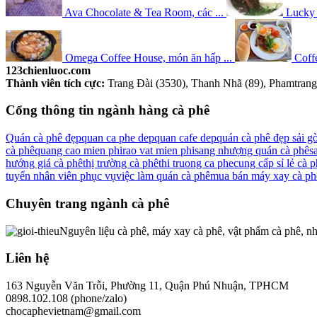
Ava Chocolate & Tea Room, các ...
Lucky 
Omega Coffee House, món ăn hấp ...
Coffe
123chienluoc.com
Thành viên tích cực:
Trang Đài (3530), Thanh Nhã (89), Phamtrang1
Cổng thông tin ngành hàng cà phê
Quán cà phê đẹp
quan ca phe dep
quan cafe dep
quán cà phê đẹp sải g
cà phê
quang cao mien phi
rao vat mien phi
sang nhượng quán cà phê
s
hướng giá cà phê
thị trường cà phê
thi truong ca phe
cung cấp sỉ lẻ cà 
tuyển nhân viên phục vụ
việc làm quán cà phê
mua bán máy xay cà ph
Chuyên trang ngành cà phê
Nguyên liệu cà phê, máy xay cà phê, vật phẩm cà phê, nh
Liên hệ
163 Nguyễn Văn Trỗi, Phường 11, Quận Phú Nhuận, TPHCM
0898.102.108 (phone/zalo)
chocaphevietnam@gmail.com