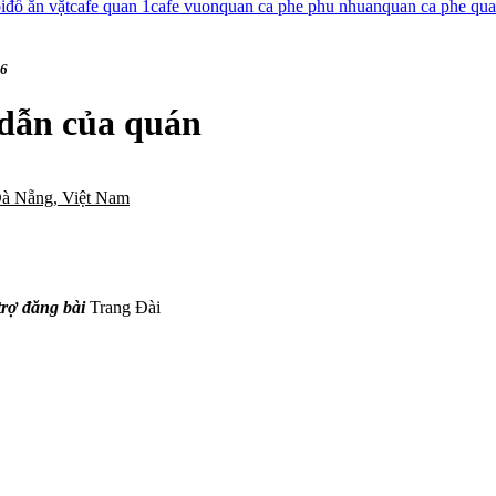
i
đồ ăn vặt
cafe quan 1
cafe vuon
quan ca phe phu nhuan
quan ca phe qu
16
 dẫn của quán
Đà Nẵng, Việt Nam
trợ đăng bài
Trang Đài