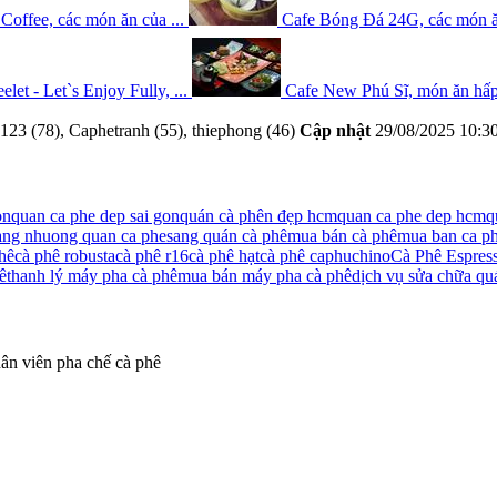
Coffee, các món ăn của ...
Cafe Bóng Đá 24G, các món ăn
elet - Let`s Enjoy Fully, ...
Cafe New Phú Sĩ, món ăn hấp 
23 (78), Caphetranh (55), thiephong (46)
Cập nhật
29/08/2025 10:3
òn
quan ca phe dep sai gon
quán cà phên đẹp hcm
quan ca phe dep hcm
q
ang nhuong quan ca phe
sang quán cà phê
mua bán cà phê
mua ban ca p
phê
cà phê robusta
cà phê r16
cà phê hạt
cà phê caphuchino
Cà Phê Espres
ê
thanh lý máy pha cà phê
mua bán máy pha cà phê
dịch vụ sửa chữa qu
ân viên pha chế cà phê