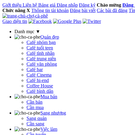
Giới thiệu
Liên hệ
Bảng giá
Đăng nhập
Đăng ký
Chào mừng
Đăng 
Chức năng
X
Thông tin tài khoản
Đăng bài viết
Các bài đã đăng
Tìm
Giao diện tin
Danh mục ▼
Quán đẹp
Café nhóm bạn
Café tuổi teen
Café tình nhân
Café trung niên
Café văn phòng
Café bar
Café Cinema
Café hi-end
Coffee House
Café bình dân
Mua bán
Cần bán
Cần mua
Sang nhượng
Sang quán
Cần sang
Việc làm
Cần tuyển