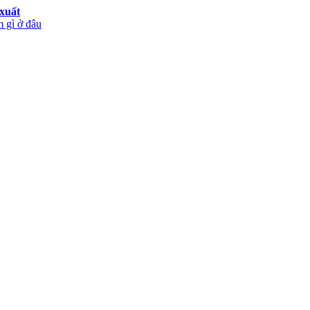
xuất
 gì ở đâu